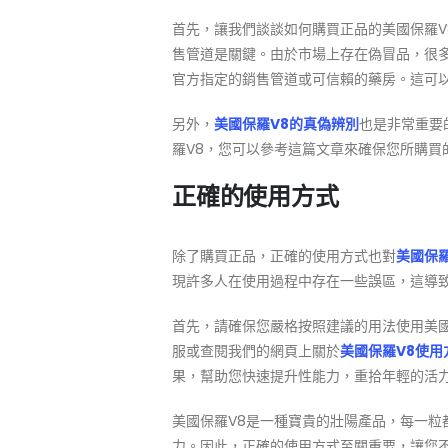
首先，讓我們談談如何購買正品的美國保羅
售管道是關鍵。由於市場上存在偽冒品，很
官方指定的銷售管道或可信賴的藥房。這可
另外，
美國保羅V8的真偽辨別
也是非常重要
羅V8，您可以參考這篇文章來確保您所購買
正確的使用方式
除了購買正品，正確的使用方式也對
美國保羅
現許多人在使用過程中存在一些誤區，這導
首先，請確保您嚴格按照建議的用法使用美
服或查閱我們的網頁上關於
美國保羅V8使用
果，幫助您快速提升性能力，重拾年輕的活
美國保羅V8是一種寶貴的壯陽產品，每一粒
力。因此，正確的使用方式至關重要，讓您