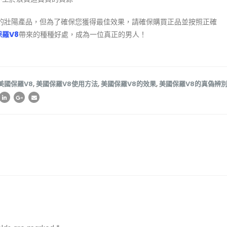
迎的壯陽產品，但為了確保您獲得最佳效果，請確保購買正品並按照正確
羅V8
帶來的種種好處，成為一位真正的男人！
美國保羅V8
,
美國保羅V8使用方法
,
美國保羅V8的效果
,
美國保羅V8的真偽辨