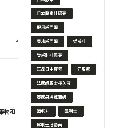
日本藤素壯陽藥
服用威而鋼
果凍威而鋼
樂威壯
樂威壯壯陽藥
正品日本藤素
汗馬糖
法國綠騎士持久液
泰國果凍威而鋼
2023 年 5 月 28 日
海狗丸
犀利士
OS：治療勃起功
夫妻性生活問題解決之道：黃先
擇
生分享必利吉的驚人效果
犀利士壯陽藥