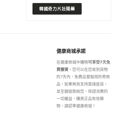
韓國奇力片壯陽藥
健康商城承諾
在健康商城中購物
可享受7天免
費鑒賞
，您可以在您收到貨物
的7天內，免費品嘗服用所寄商
品，如果無效支持直接退貨，
並全額退款給您，保證消費的
一切權益，購買正品有效藥
物，請認準健康商城！