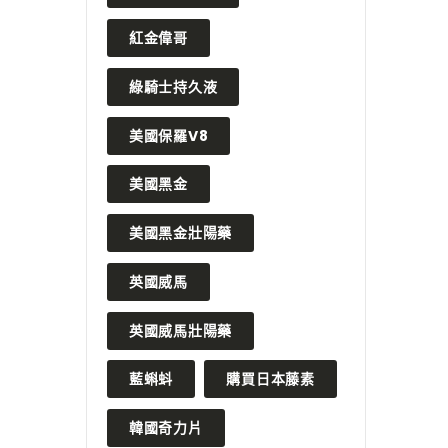
READ MORE
紅金偉哥
綠騎士持久液
美國保羅V8
美國黑金
美國黑金壯陽藥
英國威馬
英國威馬壯陽藥
藍蝌蚪
購買日本藤素
韓國奇力片