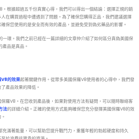
V8。根據超過五千份真實心得，我們可以得出一個結論：選擇正規的銷
多人在購買過程中遭遇到了問題。為了確保您購得正品，我們建議選擇
以確保您使用的是安全而有效的產品，並避免受到偽劣藥品的影響。
的一環。我們之前已經在一篇詳細的文章仲介紹了如何區分真偽美國保
的產品是真品。
V8的效果
起著關鍵作用。從眾多美國保羅V8使用者的心得中，我們發
致了產品效果的降低。
國保羅V8。在您收到產品後，如果對使用方法有疑問，可以隨時聯絡客
方法
的詳細介紹。正確的使用方式能夠確保您充分發揮美國保羅V8的效
力。
都充滿著能量，可以幫助您提升戰鬥力，重獲年輕的勃起硬度和持久
不至於浪費這寶貴的資源。