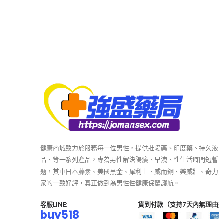
健康商城致力於服務每一位男性，提供壯陽藥、印度藥、持久液
品、等一系列產品，專為男性解決陽痿、早洩、性生活時間短暫
題，其中日本藤素、美國黑金、犀利士、威而鋼、樂威壯、奇力
家的一致好評，真正做到為男性性健康保駕護航。
客服LINE:
貨到付款（支持7天內無理由
buy518