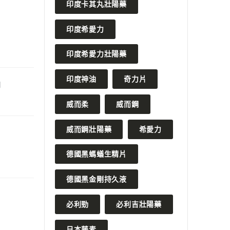
印度卡其丸壯陽藥
印度希愛力
印度希愛力壯陽藥
印度神油
奇力片
別
威而柔
威而鋼
威而鋼壯陽藥
希愛力
德國黑螞蟻生精片
德國黑金剛持久液
必利勁
必利吉壯陽藥
日本藤素