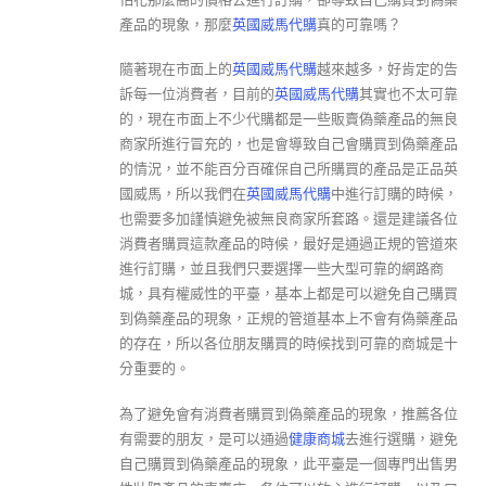
產品的現象，那麼
英國威馬代購
真的可靠嗎？
隨著現在市面上的
英國威馬代購
越來越多，好肯定的告
訴每一位消費者，目前的
英國威馬代購
其實也不太可靠
的，現在市面上不少代購都是一些販賣偽藥產品的無良
商家所進行冒充的，也是會導致自己會購買到偽藥產品
的情況，並不能百分百確保自己所購買的產品是正品英
國威馬，所以我們在
英國威馬代購
中進行訂購的時候，
也需要多加謹慎避免被無良商家所套路。還是建議各位
消費者購買這款產品的時候，最好是通過正規的管道來
進行訂購，並且我們只要選擇一些大型可靠的網路商
城，具有權威性的平臺，基本上都是可以避免自己購買
到偽藥產品的現象，正規的管道基本上不會有偽藥產品
的存在，所以各位朋友購買的時候找到可靠的商城是十
分重要的。
為了避免會有消費者購買到偽藥產品的現象，推薦各位
有需要的朋友，是可以通過
健康商城
去進行選購，避免
自己購買到偽藥產品的現象，此平臺是一個專門出售男