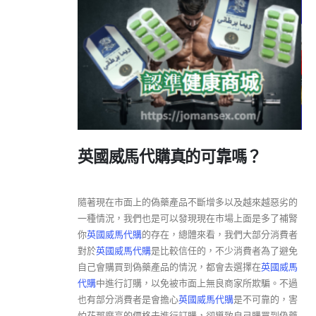
英國威馬代購真的可靠嗎？
隨著現在市面上的偽藥產品不斷增多以及越來越惡劣的
一種情況，我們也是可以發現現在市場上面是多了補腎
你
英國威馬代購
的存在，總體來看，我們大部分消費者
對於
英國威馬代購
是比較信任的，不少消費者為了避免
自己會購買到偽藥產品的情況，都會去選擇在
英國威馬
代購
中進行訂購，以免被市面上無良商家所欺騙。不過
也有部分消費者是會擔心
英國威馬代購
是不可靠的，害
怕花那麼高的價格去進行訂購，卻導致自己購買到偽藥