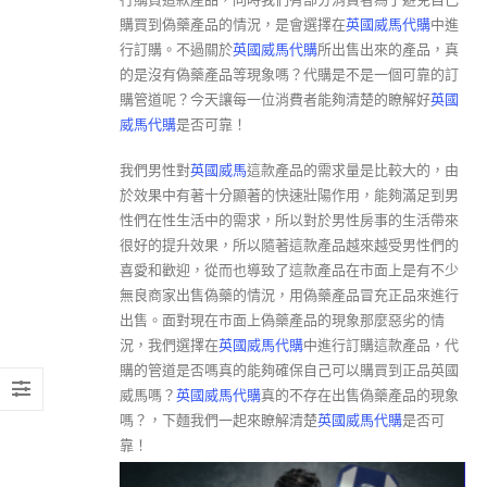
購買到偽藥產品的情況，是會選擇在
英國威馬代購
中進
行訂購。不過關於
英國威馬代購
所出售出來的產品，真
的是沒有偽藥產品等現象嗎？代購是不是一個可靠的訂
購管道呢？今天讓每一位消費者能夠清楚的瞭解好
英國
威馬代購
是否可靠！
我們男性對
英國威馬
這款產品的需求量是比較大的，由
於效果中有著十分顯著的快速壯陽作用，能夠滿足到男
性們在性生活中的需求，所以對於男性房事的生活帶來
很好的提升效果，所以隨著這款產品越來越受男性們的
喜愛和歡迎，從而也導致了這款產品在市面上是有不少
無良商家出售偽藥的情況，用偽藥產品冒充正品來進行
出售。面對現在市面上偽藥產品的現象那麼惡劣的情
況，我們選擇在
英國威馬代購
中進行訂購這款產品，代
購的管道是否嗎真的能夠確保自己可以購買到正品英國
威馬嗎？
英國威馬代購
真的不存在出售偽藥產品的現象
嗎？，下麵我們一起來瞭解清楚
英國威馬代購
是否可
靠！