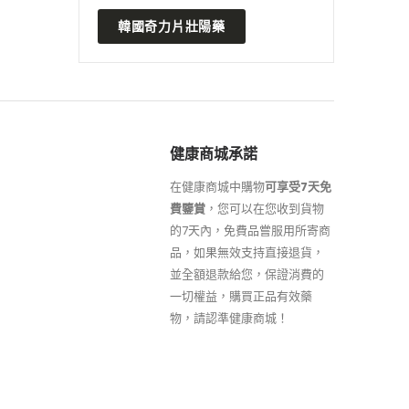
韓國奇力片壯陽藥
健康商城承諾
在健康商城中購物
可享受7天免
費鑒賞
，您可以在您收到貨物
的7天內，免費品嘗服用所寄商
品，如果無效支持直接退貨，
並全額退款給您，保證消費的
一切權益，購買正品有效藥
物，請認準健康商城！