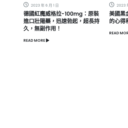
2023 年 5 月 4 日
2022 
：原裝
美國黑金 PTT：討論區實測黑金
揭曉英
超長持
的心得和資訊分享！
實的英
READ MORE
READ MO