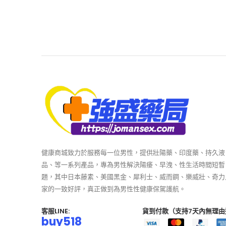
健康商城致力於服務每一位男性，提供壯陽藥、印度藥、持久液
品、等一系列產品，專為男性解決陽痿、早洩、性生活時間短暫
題，其中日本藤素、美國黑金、犀利士、威而鋼、樂威壯、奇力
家的一致好評，真正做到為男性性健康保駕護航。
客服LINE:
貨到付款（支持7天內無理由
buy518