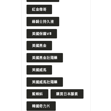
紅金偉哥
綠騎士持久液
美國保羅V8
美國黑金
美國黑金壯陽藥
英國威馬
英國威馬壯陽藥
藍蝌蚪
購買日本藤素
韓國奇力片