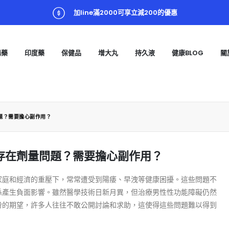
加line滿2000可享立減200的優惠
陽藥
印度藥
保健品
增大丸
持久液
健康BLOG
關
題？需要擔心副作用？
存在劑量問題？需要擔心副作用？
家庭和經濟的重壓下，常常遭受到陽痿、早洩等健康困擾。這些問題不
係產生負面影響。雖然醫學技術日新月異，但治療男性性功能障礙仍然
份的期望，許多人往往不敢公開討論和求助，這使得這些問題難以得到