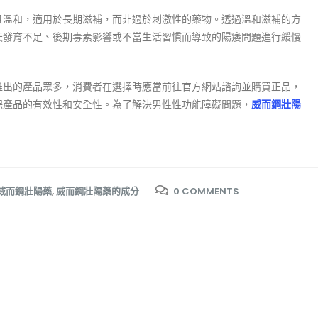
且溫和，適用於長期滋補，而非過於刺激性的藥物。透過溫和滋補的方
天發育不足、後期毒素影響或不當生活習慣而導致的陽痿問題進行緩慢
推出的產品眾多，消費者在選擇時應當前往官方網站諮詢並購買正品，
保產品的有效性和安全性。為了解決男性性功能障礙問題，
威而鋼壯陽
威而鋼壯陽藥
,
威而鋼壯陽藥的成分
0 COMMENTS