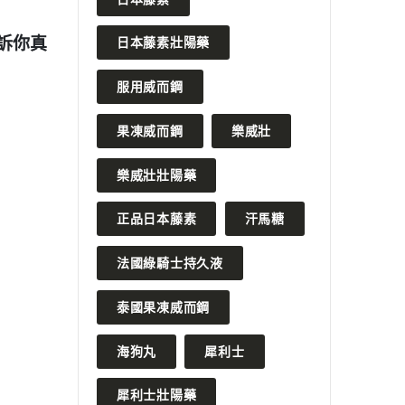
2023 年 10 月 18 日
2023 
用安全
海狗丸改善生理疲勞提升免疫力
什麼？
日本藤素壯陽藥
一的位
READ MORE
服用威而鋼
READ MO
果凍威而鋼
樂威壯
樂威壯壯陽藥
正品日本藤素
汗馬糖
法國綠騎士持久液
泰國果凍威而鋼
海狗丸
犀利士
犀利士壯陽藥