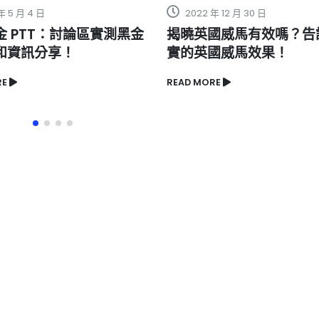
年 12 月 30 日
2024 年 5 月 20 日
國威馬有效嗎？告訴你真
德國黑螞蟻生精片長期服
國威馬效果！
嗎？如何達到最佳效果？
RE
READ MORE