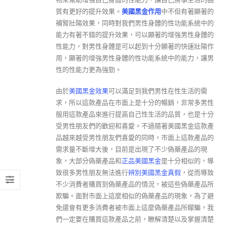
質有更好的提升效果。
美國黑金作用
中不但有著顯著的
補腎壯陽效果，同時對我們男性身體的性功能系統中的
能力有著不錯的提升效果，可以顯著的增強男性身體的
性能力，對男性身體是可以起到十分顯著的快速壯陽作
用，顯著的增強男性身體的性功能系統中的能力，讓男
性的性能力更為強勁。
由於
美國黑金效果
可以滿足到我們男性在性生活的需
求，所以這款產品在市面上是十分的暢銷，非常多男性
服用這款產品來進行提高自己性生活的品質，也是十分
受男性朋友們的歡迎和喜愛。不過隨著美國黑金這款產
品越來越受男性朋友們喜愛的同時，市面上這款產品的
需求量不斷增大後，目前是出現了不少偽藥產品的現
象，大部分偽藥產品和
正品美國黑金
是十分相似的，導
致很多男性朋友無法進行
辨別美國黑金真假
，從而導致
不少消費者購買到偽藥產品的情況，被這些偽藥產品所
欺騙。面對市面上這麼相似的偽藥產品的現象，為了避
免還會有更多消費者被市面上這麼偽藥產品所矇騙，我
們一定要在購買這款產品之前，瞭解清楚以及掌握清楚