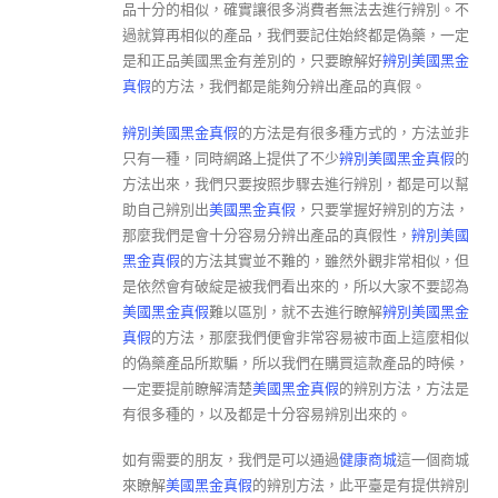
品十分的相似，確實讓很多消費者無法去進行辨別。不
過就算再相似的產品，我們要記住始終都是偽藥，一定
是和正品美國黑金有差別的，只要瞭解好
辨別美國黑金
真假
的方法，我們都是能夠分辨出產品的真假。
辨別美國黑金真假
的方法是有很多種方式的，方法並非
只有一種，同時網路上提供了不少
辨別美國黑金真假
的
方法出來，我們只要按照步驟去進行辨別，都是可以幫
助自己辨別出
美國黑金真假
，只要掌握好辨別的方法，
那麼我們是會十分容易分辨出產品的真假性，
辨別美國
黑金真假
的方法其實並不難的，雖然外觀非常相似，但
是依然會有破綻是被我們看出來的，所以大家不要認為
美國黑金真假
難以區別，就不去進行瞭解
辨別美國黑金
真假
的方法，那麼我們便會非常容易被市面上這麼相似
的偽藥產品所欺騙，所以我們在購買這款產品的時候，
一定要提前瞭解清楚
美國黑金真假
的辨別方法，方法是
有很多種的，以及都是十分容易辨別出來的。
如有需要的朋友，我們是可以通過
健康商城
這一個商城
來瞭解
美國黑金真假
的辨別方法，此平臺是有提供辨別