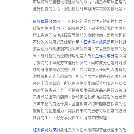
可以短時間裏面恢復性功能的能力，讓患者可以正常的
進行性愛的生活，擺脫性功能障礙所帶來的困擾問題。
紅金偉哥效果
除了可以快速的提高男性身體的性能力，
緩解男性性能力不足的現象之外，另外對於我們男性身
體上患有的性功能障礙等相關的症狀疾病，是可以起到
不錯改善效果以及緩解作用，
紅金偉哥效果
是可以針對
這些症狀能夠起到不錯的療效作用，可以達到治療的效
果。能夠起到治療的作用也是因為
紅金偉哥成分
是採用
了獨特的中藥配方來進行研製的，同時成分也是針對男
性的身體來精心挑選出來，並沒有加入任何對人體有刺
激性等相關的化學藥物，對我們男性身體帶來的滋補效
果是十分顯著的，所以患有性功能障礙等相關的症狀疾
病的男性患者，是十分適合服用這款產品來進行改善自
己身體所出現的問題，對於男性勃起功能障礙的症狀是
有著不錯的療效作用，並且也可以短時間裏面快速的恢
復男性的勃起能力，讓我們患病的患者可以正常的進行
性愛的生活，好好享受性生活所帶來的樂趣。
紅金偉哥效果
對男性患有的性功能障礙等症狀帶來的改