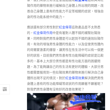
陽作用的藥物來進行緩解自己身體上所出現的問題，改
善自己身體上患有的性能力不足等相關的症狀，增強自
身的性功能系統中的能力。
應該還有部分男性對於
紅金偉哥
這款產品是不太熟悉
的，
紅金偉哥作用
中是有著對人體不錯的補腎壯陽效
果，同時對我們男性身體是可以起到不錯的速效壯陽作
用，有效的增強男性身體的性能力，以及促使男性體內
的荷爾蒙激素的爆發，讓男性在性生活中可以有一個更
好的狀態。目前我們男性患有性功能障礙的症狀是比較
多的，基本上大部分男性都是有性功能方面的困擾問
題，為了能夠讓自己的性生活有更好的體驗，大部分男
性都需要服用到一些壯陽效果的藥物來進行解決自己身
體所出現不足的情況。對於
紅金偉哥效果
解決我們男性
身體上患有的性功能障礙等症狀的作用顯著不顯著呢？
對我們男性身體有沒有好的改善效果呢？