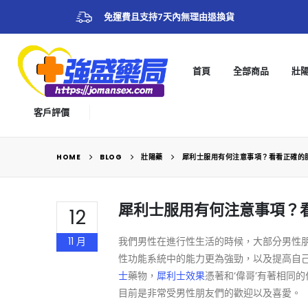
免運費且支持7天內無理由退換貨
首頁
全部商品
壯
客戶評價
HOME
BLOG
壯陽藥
犀利士服用有何注意事項？看看正確的
犀利士服用有何注意事項？
12
11 月
我們男性在進行性生活的時候，大部分男性
性功能系統中的能力更為強勁，以及提高自
士
藥物，
犀利士效果
憑著和‘偉哥’有著相同
目前是非常受男性朋友們的歡迎以及喜愛。