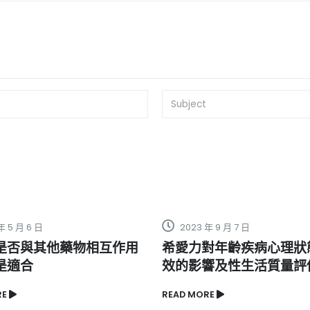
年 9 月 7 日
2022 年 12 月 23 日
對年齡疾病心理狀態對藥
正品海狗丸哪里買？有可
響及性生活質量評估
道推薦嗎？
RE
READ MORE