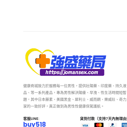
健康商城致力於服務每一位男性，提供壯陽藥、印度藥、持久液
品、等一系列產品，專為男性解決陽痿、早洩、性生活時間短暫
題，其中日本藤素、美國黑金、犀利士、威而鋼、樂威壯、奇力
家的一致好評，真正做到為男性性健康保駕護航。
客服LINE:
貨到付款（支持7天內無理由
buy518