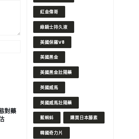
紅金偉哥
綠騎士持久液
美國保羅V8
美國黑金
美國黑金壯陽藥
英國威馬
2023 年 3 月 10 日
2023 
英國威馬壯陽藥
靠的管
永久增大增長中藥配方和較好增
日本藤
藍蝌蚪
購買日本藤素
大藥
養吃法
READ MORE
READ MO
韓國奇力片