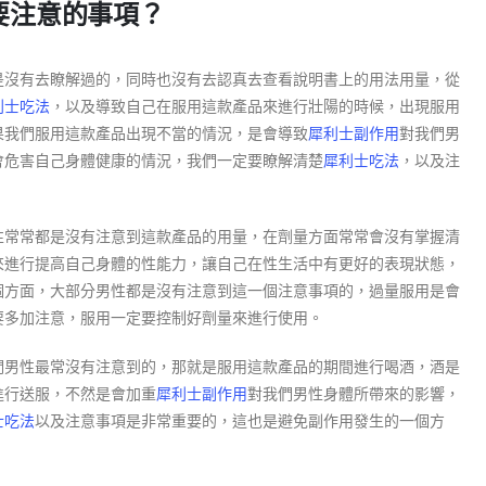
要注意的事項？
是沒有去瞭解過的，同時也沒有去認真去查看說明書上的用法用量，從
利士吃法
，以及導致自己在服用這款產品來進行壯陽的時候，出現服用
果我們服用這款產品出現不當的情況，是會導致
犀利士副作用
對我們男
會危害自己身體健康的情況，我們一定要瞭解清楚
犀利士吃法
，以及注
性常常都是沒有注意到這款產品的用量，在劑量方面常常會沒有掌握清
來進行提高自己身體的性能力，讓自己在性生活中有更好的表現狀態，
個方面，大部分男性都是沒有注意到這一個注意事項的，過量服用是會
要多加注意，服用一定要控制好劑量來進行使用。
們男性最常沒有注意到的，那就是服用這款產品的期間進行喝酒，酒是
進行送服，不然是會加重
犀利士副作用
對我們男性身體所帶來的影響，
士吃法
以及注意事項是非常重要的，這也是避免副作用發生的一個方