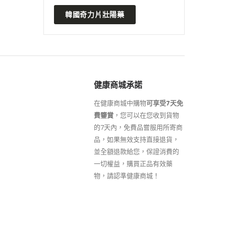
韓國奇力片壯陽藥
健康商城承諾
在健康商城中購物
可享受7天免
費鑒賞
，您可以在您收到貨物
的7天內，免費品嘗服用所寄商
品，如果無效支持直接退貨，
並全額退款給您，保證消費的
一切權益，購買正品有效藥
物，請認準健康商城！