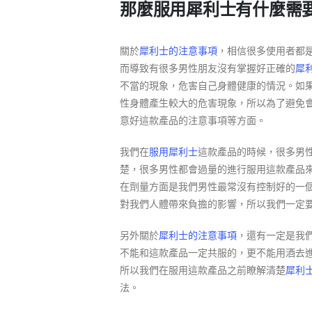
那麼服用犀利士有什麼需
關於
犀利士的注意事項
，相信很多使用者都
而導致有很多男性朋友沒有掌握好正確的
犀
不當的現象，危害自己身體健康的情況。如
性身體產生較大的危害現象，所以為了避免
意好這款產品的注意事項等方面。
我們在
服用犀利士
這款產品的時候，很多男
楚，很多男性都會過量的進行服用這款產品
在劑量方面是我們男性最常沒有控制好的一
對我們人體帶來負擔的影響，所以我們一定
另外關於
犀利士的注意事項
，還有一定是我
不能和這款產品一定共服的，更不能用酒去
所以我們在服用這款產品之前瞭解清楚
犀利
法。