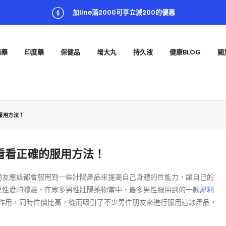
加line滿2000可享立減200的優惠
陽藥
印度藥
保健品
增大丸
持久液
健康BLOG
關
服用方法！
看看正確的服用方法！
朋友應該都會服用到一些壯陽產品來提高自己身體的性能力，讓自己的
己性愛的體驗，在眾多男性壯陽藥物當中，最多男性服用到的一款
犀利
的作用，同時性價比高，從而吸引了不少男性朋友來進行服用這款產品，