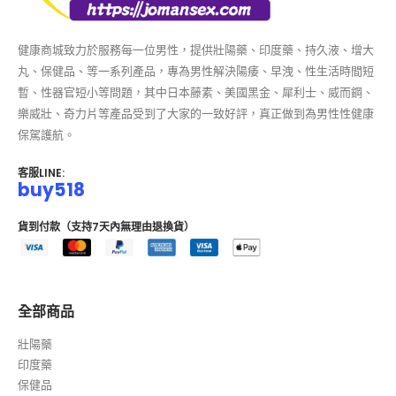
健康商城致力於服務每一位男性，提供壯陽藥、印度藥、持久液、增大
丸、保健品、等一系列產品，專為男性解決陽痿、早洩、性生活時間短
暫、性器官短小等問題，其中日本藤素、美國黑金、犀利士、威而鋼、
樂威壯、奇力片等產品受到了大家的一致好評，真正做到為男性性健康
保駕護航。
客服LINE:
buy518
貨到付款（支持7天內無理由退換貨）
全部商品
壯陽藥
印度藥
保健品