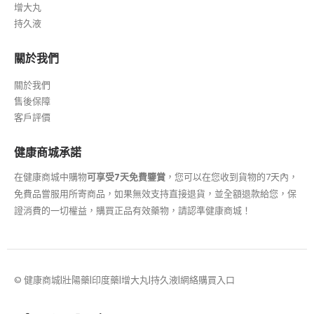
增大丸
持久液
關於我們
關於我們
售後保障
客戶評價
健康商城承諾
在健康商城中購物
可享受7天免費鑒賞
，您可以在您收到貨物的7天內，
免費品嘗服用所寄商品，如果無效支持直接退貨，並全額退款給您，保
證消費的一切權益，購買正品有效藥物，請認準健康商城！
© 健康商城|壯陽藥|印度藥|增大丸|持久液|網絡購買入口