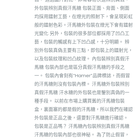
外包裝辨別真假汗馬糖 包裝正面、背面、側面
均採用鐳射工藝，在燈光的照射下，會呈現彩虹
般的鐳射色彩。汗馬糖外包裝在燈光下會有鐳射
光變化 另外，包裝的很多部位都採用了凹凸工
藝，包裝的觸感有上下凹凸感，十分明顯。 辨
別外包裝真偽主要有三點，即包裝上的鐳射光，
以及包裝紋理和凹凸紋理。 內包裝辨別真假汗
馬糖 包裝內部也是區分真假汗馬糖的手段之
一。 包裝內會刻有“Hamer”品牌標誌，而假冒
的汗馬糖則沒有包裝內標。 汗馬糖外包裝辨別
真假汗馬糖 汗水糖的外包裝也是鑒別真偽的一
種手段。 以前在市場上購買舊的汗馬糖包裝
盒，裏面塞的都是假的汗馬糖，所以我們在確認
外包裝是正品之後，還要對汗馬糖進行確認。
包裝是正品嗎？ 汗馬糖內包裝辨別真假汗馬糖
汗馬糖的包裝內部也很神秘。 為了防止假冒，