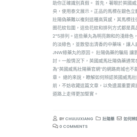
助你正確識別真假。 首先，著眼於英國
央，使用泰文展示。正品的馬標在銀色立
壯陽偽藥難以複刻這種高質感，其馬標往
圈花紋包圍，這些花紋和排列方式都是真品
2*5排列。這些藥丸為明亮飽和的淺綠
的淡綠色，並散發出清香的中藥味，讓人感
JNW綠藥丸的原因。 壯陽偽藥的騙局 
討。一般情況下，英國威馬壯陽偽藥通常
為“英國威馬壯陽藥官網”的網路商城也
章。 總的來說，瞭解如何辨認英國威馬
前，不妨收藏這篇文章，以免遺漏重要資
道路上走得更加堅實。
BY
CHULIUXIANG
壯陽藥
如何辨
0 COMMENTS