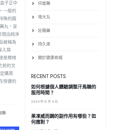
於盒子正中
印度藥
。一般的
增大丸
特殊的圓
顆藥丸，呈
壯陽藥
呈現出純淨
品被稱為
持久液
深入探
關於健康商城
使是標榜
之前的文
確定購買
RECENT POSTS
在保健的
如何根據個人體驗調整汗馬糖的
服用時間？
2024 年 8 月 4 日
包裝
果凍威而鋼的副作用有哪些？如
何應對？
EAD MORE...