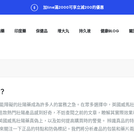
加line滿2000可享立減200的優惠
陽藥
印度藥
保健品
增大丸
持久液
健康BLOG
關
？
性功能障礙的壯陽藥成為許多人的當務之急。在眾多選擇中，英國威馬
這款熱門壯陽產品感到好奇，不妨查閱之前的文章，瞭解其實際效果
英國威馬壯陽藥真偽上，以及如何提高購買時的警覺。 辨識真品的
先來關注一下正品的特點和防偽標記。我們將分析產品的包裝和藥片