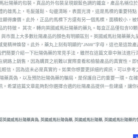
威馬壯陽藥的包裝。真品的外包裝呈現銀藍色調的鐵盒，產品名稱位
體的雄馬上，毛髮蓬鬆、勾邊清晰，表面光滑，這是馬標的重要特點
往顯得廉價。此外，正品的馬標下方還有另一個馬標，面積較小，被
的特徵。 其次，轉向英國威馬壯陽藥的藥丸。每盒正品僅包含10
色，與市面上大多數壯陽產品的顏色有明顯區別。英國威馬壯陽藥藥丸
覺精神煥發。此外，藥丸上刻有明顯的“JNW”字母，這也是這款產
讓我們簡要介紹一下壯陽偽藥的常見手法，雖然在這篇文章中無法進行
在網路上銷售，因為購買之前難以實際查看和檢驗產品的真實性。即
不能輕信，因為這未必是真實的。如果你想要更詳細的資訊，可以參考
壯陽藥真偽，以及預防壯陽偽藥的騙局，是保護自己的重要一環。在
訊。希望這篇文章能夠對你選擇合適的壯陽產品提供一些建議，讓你
認英國威馬壯陽藥真偽
,
英國威馬壯陽偽藥
,
英國威馬壯陽藥
,
英國威馬壯陽藥的
R