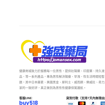
健康商城致力於服務每一位男性，提供壯陽藥、印度藥、持久液
品、等一系列產品，專為男性解決陽痿、早洩、性生活時間短暫
題，其中日本藤素、美國黑金、犀利士、威而鋼、樂威壯、奇力
家的一致好評，真正做到為男性性健康保駕護航。
客服LINE:
貨到付款（支持7天內無理由
buy518