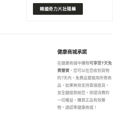
韓國奇力片壯陽藥
健康商城承諾
在健康商城中購物
可享受7天免
費鑒賞
，您可以在您收到貨物
的7天內，免費品嘗服用所寄商
品，如果無效支持直接退貨，
並全額退款給您，保證消費的
一切權益，購買正品有效藥
物，請認準健康商城！