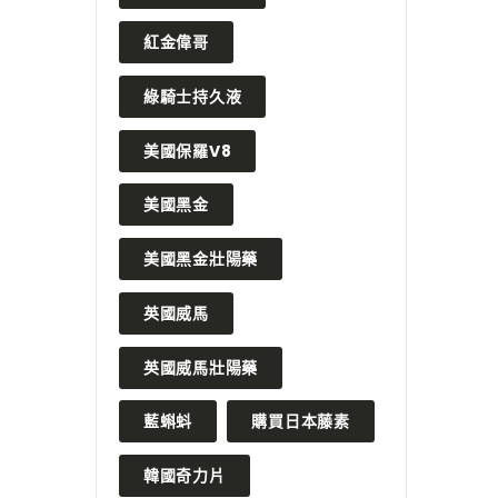
紅金偉哥
綠騎士持久液
美國保羅V8
美國黑金
美國黑金壯陽藥
英國威馬
英國威馬壯陽藥
藍蝌蚪
購買日本藤素
韓國奇力片