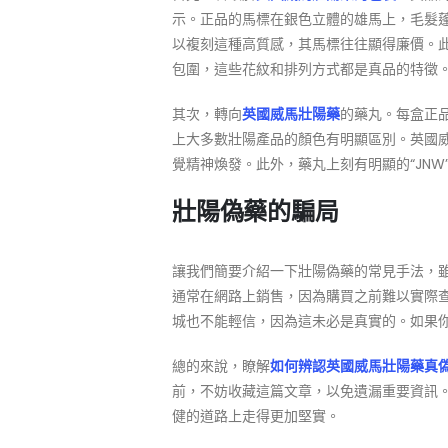
示。正品的馬標在銀色立體的雄馬上，毛髮
以複刻這種高質感，其馬標往往顯得廉價。
包圍，這些花紋和排列方式都是真品的特徵
其次，轉向
英國威馬壯陽藥
的藥丸。每盒正品
上大多數壯陽產品的顏色有明顯區別。英國
覺精神煥發。此外，藥丸上刻有明顯的“JNW
壯陽偽藥的騙局
讓我們簡要介紹一下壯陽偽藥的常見手法，
通常在網路上銷售，因為購買之前難以實際查
城也不能輕信，因為這未必是真實的。如果
總的來說，瞭解
如何辨認英國威馬壯陽藥真
前，不妨收藏這篇文章，以免遺漏重要資訊
健的道路上走得更加堅實。