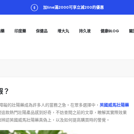
加line滿2000可享立減200的優惠
陽藥
印度藥
保健品
增大丸
持久液
健康BLOG
關
假？
能障礙的壯陽藥成為許多人的當務之急。在眾多選擇中，
英國威馬壯陽藥
對這款熱門壯陽產品感到好奇，不妨查閱之前的文章，瞭解其實際效果
確辨認英國威馬壯陽藥真偽上，以及如何提高購買時的警覺。