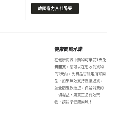
韓國奇力片壯陽藥
健康商城承諾
在健康商城中購物
可享受7天免
費鑒賞
，您可以在您收到貨物
的7天內，免費品嘗服用所寄商
品，如果無效支持直接退貨，
並全額退款給您，保證消費的
一切權益，購買正品有效藥
物，請認準健康商城！