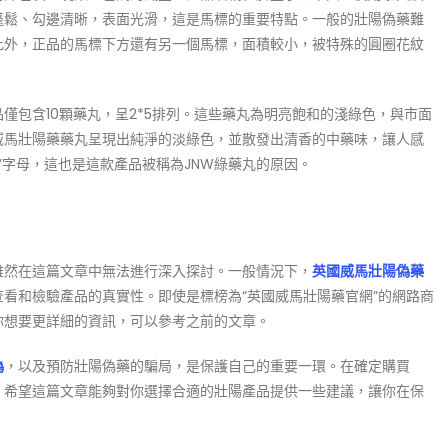
蓬鬆、勾邊清晰，表面光滑，這是馬標的重要特點。一般的壯陽偽藥難
此外，正品的馬標下方還有另一個馬標，面積較小，被特殊的圓圈花紋
。
僅包含10顆藥丸，呈2*5排列。這些藥丸為明亮飽和的淺綠色，與市面
威馬壯陽藥藥丸呈現出純淨的淡綠色，並散發出清香的中藥味，讓人感
”字母，這也是這款產品被稱為JNW綠藥丸的原因。
雖然在這篇文章中無法進行深入探討。一般情況下，
英國威馬壯陽偽藥
看和檢驗產品的真實性。即使是標榜為“英國威馬壯陽藥官網”的網路商
你想要更詳細的資訊，可以參考之前的文章。
偽
，以及預防壯陽偽藥的騙局，是保護自己的重要一環。在確定購買
。希望這篇文章能夠對你選擇合適的壯陽產品提供一些建議，讓你在保