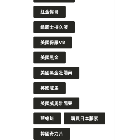
紅金偉哥
綠騎士持久液
美國保羅V8
美國黑金
美國黑金壯陽藥
英國威馬
英國威馬壯陽藥
藍蝌蚪
購買日本藤素
韓國奇力片