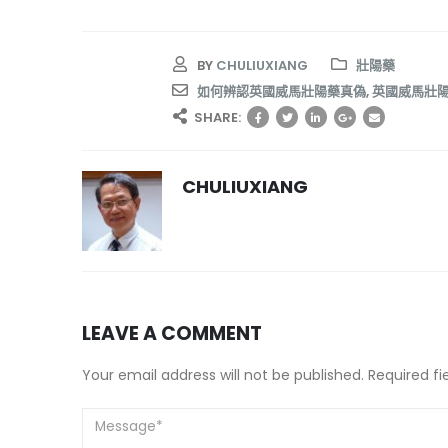
BY
CHULIUXIANG
壯陽藥
如何辨認英國威馬壯陽藥真偽
,
英國威馬壯
SHARE:
CHULIUXIANG
LEAVE A COMMENT
Your email address will not be published. Required f