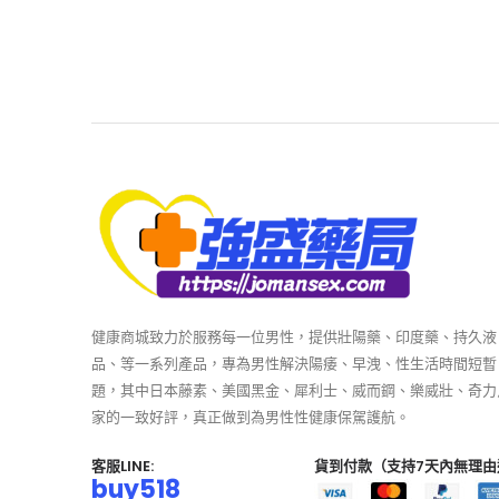
健康商城致力於服務每一位男性，提供壯陽藥、印度藥、持久液
品、等一系列產品，專為男性解決陽痿、早洩、性生活時間短暫
題，其中日本藤素、美國黑金、犀利士、威而鋼、樂威壯、奇力
家的一致好評，真正做到為男性性健康保駕護航。
客服LINE:
貨到付款（支持7天內無理由
buy518