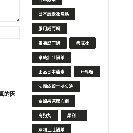
日本藤素壯陽藥
服用威而鋼
果凍威而鋼
樂威壯
樂威壯壯陽藥
正品日本藤素
汗馬糖
2024 年 8 月 4 日
法國綠騎士持久液
男性健康優勢
如何根據個人體驗調整汗馬糖的
泰國果凍威而鋼
服用時間？
READ MORE
R
海狗丸
犀利士
犀利士壯陽藥