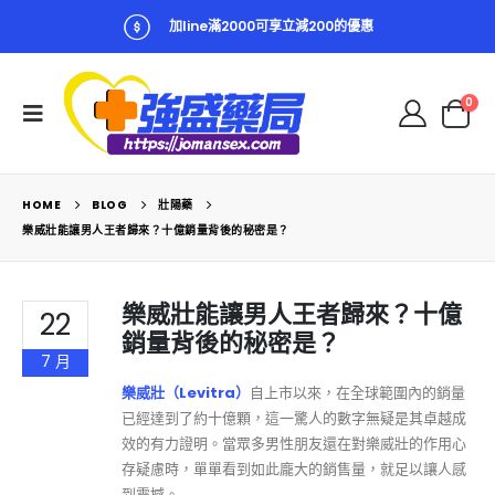
加line滿2000可享立減200的優惠
0
HOME
BLOG
壯陽藥
樂威壯能讓男人王者歸來？十億銷量背後的秘密是？
樂威壯能讓男人王者歸來？十億
22
銷量背後的秘密是？
7 月
樂威壯（Levitra）
自上市以來，在全球範圍內的銷量
已經達到了約十億顆，這一驚人的數字無疑是其卓越成
效的有力證明。當眾多男性朋友還在對樂威壯的作用心
存疑慮時，單單看到如此龐大的銷售量，就足以讓人感
到震撼。