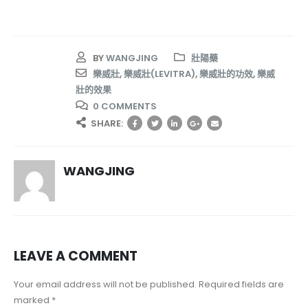
BY
WANGJING
壯陽藥
樂威壯
,
樂威壯(LEVITRA)
,
樂威壯的功效
,
樂威
壯的效果
0 COMMENTS
SHARE:
WANGJING
LEAVE A COMMENT
Your email address will not be published. Required fields are
marked *