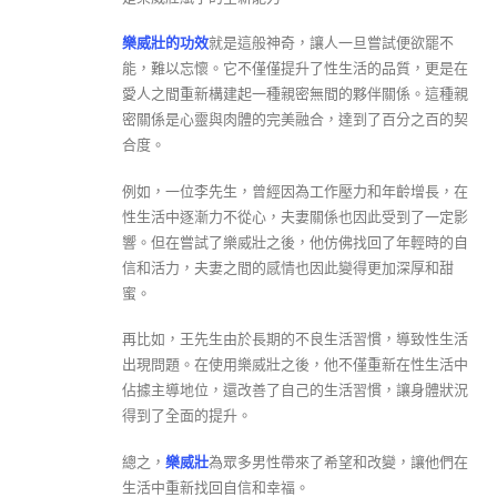
樂威壯的功效
就是這般神奇，讓人一旦嘗試便欲罷不
能，難以忘懷。它不僅僅提升了性生活的品質，更是在
愛人之間重新構建起一種親密無間的夥伴關係。這種親
密關係是心靈與肉體的完美融合，達到了百分之百的契
合度。
例如，一位李先生，曾經因為工作壓力和年齡增長，在
性生活中逐漸力不從心，夫妻關係也因此受到了一定影
響。但在嘗試了樂威壯之後，他仿佛找回了年輕時的自
信和活力，夫妻之間的感情也因此變得更加深厚和甜
蜜。
再比如，王先生由於長期的不良生活習慣，導致性生活
出現問題。在使用樂威壯之後，他不僅重新在性生活中
佔據主導地位，還改善了自己的生活習慣，讓身體狀況
得到了全面的提升。
總之，
樂威壯
為眾多男性帶來了希望和改變，讓他們在
生活中重新找回自信和幸福。