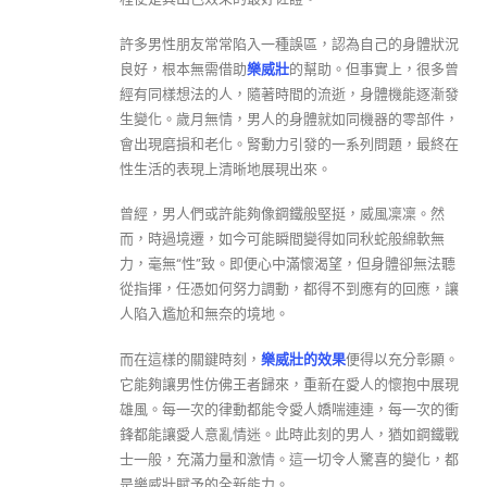
許多男性朋友常常陷入一種誤區，認為自己的身體狀況
良好，根本無需借助
樂威壯
的幫助。但事實上，很多曾
經有同樣想法的人，隨著時間的流逝，身體機能逐漸發
生變化。歲月無情，男人的身體就如同機器的零部件，
會出現磨損和老化。腎動力引發的一系列問題，最終在
性生活的表現上清晰地展現出來。
曾經，男人們或許能夠像鋼鐵般堅挺，威風凜凜。然
而，時過境遷，如今可能瞬間變得如同秋蛇般綿軟無
力，毫無“性”致。即便心中滿懷渴望，但身體卻無法聽
從指揮，任憑如何努力調動，都得不到應有的回應，讓
人陷入尷尬和無奈的境地。
而在這樣的關鍵時刻，
樂威壯的效果
便得以充分彰顯。
它能夠讓男性仿佛王者歸來，重新在愛人的懷抱中展現
雄風。每一次的律動都能令愛人嬌喘連連，每一次的衝
鋒都能讓愛人意亂情迷。此時此刻的男人，猶如鋼鐵戰
士一般，充滿力量和激情。這一切令人驚喜的變化，都
是樂威壯賦予的全新能力。