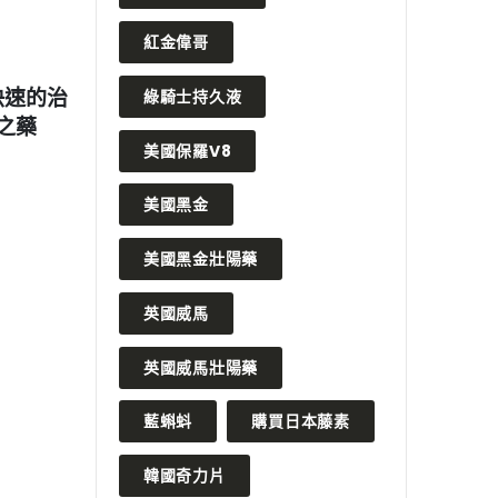
紅金偉哥
2023 年 4 月 17 日
202
何？用戶
德國黑螞蟻生精片的副作用及注
威而
綠騎士持久液
意事項，幫助你做出明智的決
印度
美國保羅V8
策。
優勢
READ MORE
READ 
美國黑金
美國黑金壯陽藥
英國威馬
英國威馬壯陽藥
藍蝌蚪
購買日本藤素
韓國奇力片