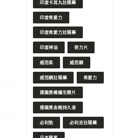
印度卡其丸壯陽藥
印度希愛力
印度希愛力壯陽藥
印度神油
奇力片
威而柔
威而鋼
威而鋼壯陽藥
希愛力
德國黑螞蟻生精片
S
德國黑金剛持久液
必利勁
必利吉壯陽藥
日本藤素