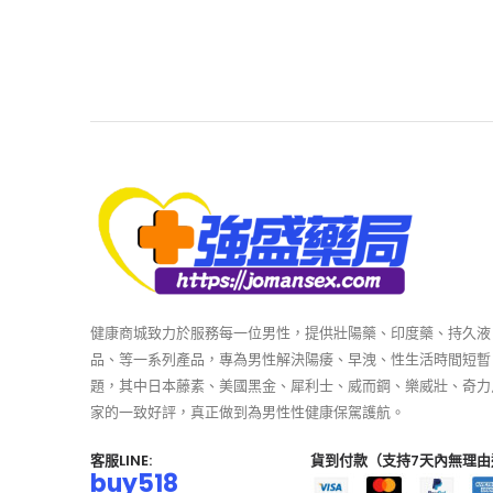
健康商城致力於服務每一位男性，提供壯陽藥、印度藥、持久液
品、等一系列產品，專為男性解決陽痿、早洩、性生活時間短暫
題，其中日本藤素、美國黑金、犀利士、威而鋼、樂威壯、奇力
家的一致好評，真正做到為男性性健康保駕護航。
客服LINE:
貨到付款（支持7天內無理由
buy518