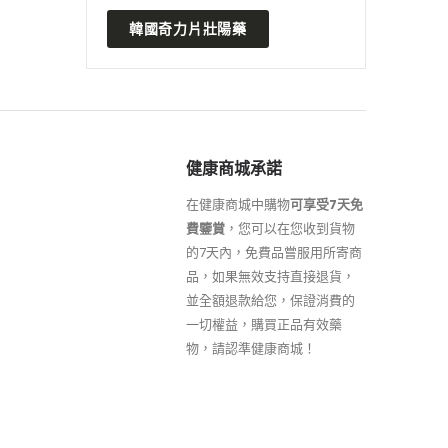
韓國奇力片壯陽藥
健康商城承諾
在健康商城中購物
可享受7天免
費鑒賞
，您可以在您收到貨物
的7天內，免費品嘗服用所寄商
品，如果無效支持直接退貨，
並全額退款給您，保證消費的
一切權益，購買正品有效藥
物，請認準健康商城！