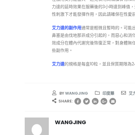
力達的延時效果在服藥後的3小時達到峰值，
性刺激下才能發揮作用，因此請確保在性愛
艾力達的副作用
通常是輕微且暫時的。可能
鼻塞是由伐地那非成分引起的，而惡心和消
效成分在體內代謝完後恢復正常，對身體無
些副作用。
艾力達
的規格是每盒10粒，並且保質期限為
BY
WANGJING
印度藥
艾
SHARE:
WANGJING