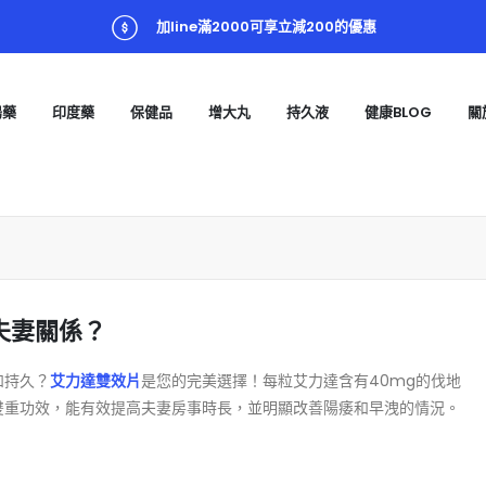
加line滿2000可享立減200的優惠
陽藥
印度藥
保健品
增大丸
持久液
健康BLOG
關
夫妻關係？
和持久？
艾力達雙效片
是您的完美選擇！每粒艾力達含有40mg的伐地
雙重功效，能有效提高夫妻房事時長，並明顯改善陽痿和早洩的情況。