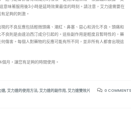
這意味著服用後3小時是延時效果最佳的時刻。請注意，艾力達需要在
前有足夠的刺激。
出現的不良反應包括輕微頭痛、潮紅、鼻塞、惡心和消化不良。頭痛和
化不良則是由達泊西汀成分引起的。這些副作用是輕度且暫時性的，藥
任何傷害。每個人對藥物的反應可能有所不同，並非所有人都會出現這
24個月，讓您有足夠的時間使用。
力達
,
艾力達的使用方法
,
艾力達的副作用
,
艾力達雙效片
0 COMMENT