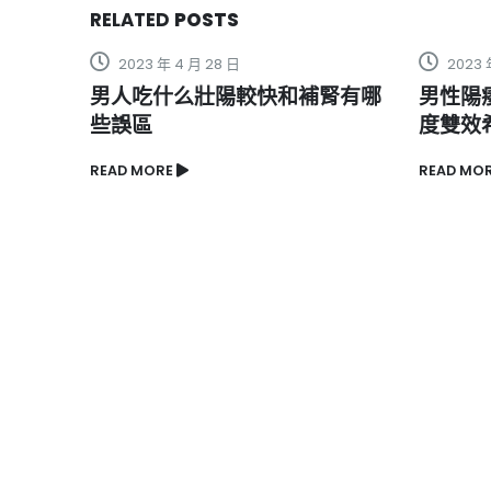
RELATED
POSTS
2023 年 5 月 2 日
202
補腎有哪
男性陽痿問題，藥師推薦使用印
樂威壯
度雙效希愛力作為男性保健品
療男
READ MORE
READ M