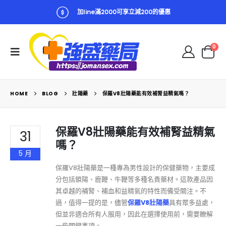
加line滿2000可享立減200的優惠
0
HOME
BLOG
壯陽藥
保羅V8壯陽藥能有效補腎益精氣嗎？
保羅V8壯陽藥能有效補腎益精氣
31
嗎？
5 月
保羅V8壯陽藥是一種專為男性設計的保健藥物，主要成
分包括鎖陽、鹿鞭、牛鞭等多種名貴藥材。這款產品因
其卓越的補腎、補血和益精氣的特性而備受關注。不
過，值得一提的是，儘管
保羅V8壯陽藥
具有眾多益處，
但並非適合所有人服用，因此在選擇使用前，需要瞭解
一些關鍵事項。