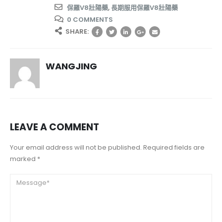
保羅V8壯陽藥
,
長期服用保羅V8壯陽藥
0 COMMENTS
SHARE:
WANGJING
LEAVE A COMMENT
Your email address will not be published. Required fields are
marked *