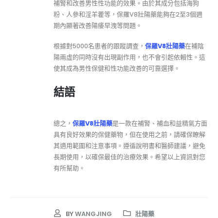
補腎和改善男性性功能的效果。由於其成分包括海狗
粉、人參和淫羊藿等，保羅V8壯陽藥能夠在2至3個週
期內顯著改善陽痿早洩等問題。
根據對5000名患者的跟蹤調查，
保羅V8壯陽藥
在補陰
陽兩虛的同時沒有出現副作用，也不會引起依賴性。這
使其成為男性保健和性功能改善的可靠選擇。
結語
總之，
保羅V8壯陽藥
是一款在補腎、補血和益精氣方面
具有良好效果的保健藥物，但在使用之前，請確保瞭解
其適用範圍和注意事項。遵循說明書和醫師建議，避免
長期使用，以確保最佳的治療效果。希望以上資訊對您
有所幫助。
BY
WANGJING
壯陽藥