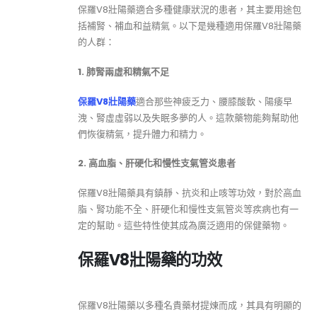
保羅V8壯陽藥適合多種健康狀況的患者，其主要用途包
括補腎、補血和益精氣。以下是幾種適用保羅V8壯陽藥
的人群：
1. 肺腎兩虛和精氣不足
保羅V8壯陽藥
適合那些神疲乏力、腰膝酸軟、陽痿早
洩、腎虛虛弱以及失眠多夢的人。這款藥物能夠幫助他
們恢復精氣，提升體力和精力。
2. 高血脂、肝硬化和慢性支氣管炎患者
保羅V8壯陽藥具有鎮靜、抗炎和止咳等功效，對於高血
脂、腎功能不全、肝硬化和慢性支氣管炎等疾病也有一
定的幫助。這些特性使其成為廣泛適用的保健藥物。
保羅V8壯陽藥的功效
保羅V8壯陽藥以多種名貴藥材提煉而成，其具有明顯的