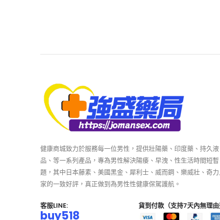
健康商城致力於服務每一位男性，提供壯陽藥、印度藥、持久液
品、等一系列產品，專為男性解決陽痿、早洩、性生活時間短暫
題，其中日本藤素、美國黑金、犀利士、威而鋼、樂威壯、奇力
家的一致好評，真正做到為男性性健康保駕護航。
客服LINE:
貨到付款（支持7天內無理由
buy518