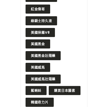
紅金偉哥
綠騎士持久液
美國保羅V8
美國黑金
美國黑金壯陽藥
英國威馬
英國威馬壯陽藥
藍蝌蚪
購買日本藤素
韓國奇力片