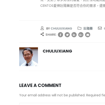
CENTOS愛神壯陽藥是否符合你的需求，
BY
CHULIUXIANG
壯陽藥
SHARE:
CHULIUXIANG
LEAVE A COMMENT
Your email address will not be published. Required f