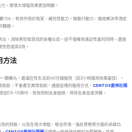
能力，使增大增粗效果更加明顯。
數TDL，有效作用於陰莖，補充性能力，啟動行動力，徹底解決早洩症
的難題。
菌、消炎，消除男性陰莖冠的各種炎症。這不僅確保滿足性愛的同時，還達
使性慾提高2倍。
用方法
，即一顆藥丸。建議在性生活前40分鐘服用（前3小時服用效果最佳），
隨時勃起，不會產生異常勃起。通過這樣的服用方式，
CENTOS愛神壯陽
增加0.5-1.0英吋，有效控制全身經絡，保持全身血液流暢。
全有效的特點，以及在增大增粗、根治早洩、強壯男根等方面的卓越功
題，
CENTOS愛神壯陽藥
可謂是一款值得信賴的壯陽藥物。究竟