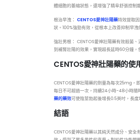
體細胞的萎縮狀態，還增強了精阜舒張控制
根治早洩：
CENTOS愛神壯陽藥
特效提取因
狀。100%強勁有效，從根本上改善抑制早洩
強壯男根： CENTOS愛神壯陽藥有效殺
到補腎壯陽的效果，實現超長延時60分鐘，
CENTOS愛神壯陽藥的使
CENTOS愛神壯陽藥的劑量為每次25mg
每日不可超過一次，持續24小時-48小時
藥的藥效
可使陰莖勃起後增長0.5英吋，長度
結語
CENTOS愛神壯陽藥以其純天然成分、安
效，受到了眾多男性的喜愛。對於性功能問