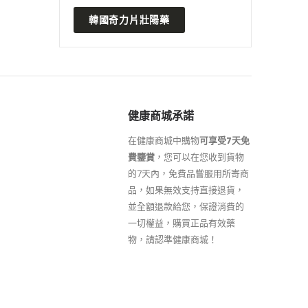
韓國奇力片壯陽藥
健康商城承諾
在健康商城中購物
可享受7天免
費鑒賞
，您可以在您收到貨物
的7天內，免費品嘗服用所寄商
品，如果無效支持直接退貨，
並全額退款給您，保證消費的
一切權益，購買正品有效藥
物，請認準健康商城！