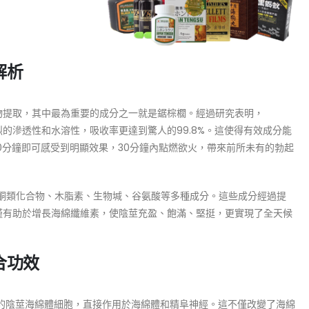
解析
植物提取，其中最為重要的成分之一就是鋸棕櫚。經過研究表明，
烈的滲透性和水溶性，吸收率更達到驚人的99.8%。這使得有效成分能
0分鐘即可感受到明顯效果，30分鐘內點燃欲火，帶來前所未有的勃起
酮類化合物、木脂素、生物堿、谷氨酸等多種成分。這些成分經過提
僅有助於增長海綿纖維素，使陰莖充盈、飽滿、堅挺，更實現了全天候
合功效
發育的陰莖海綿體細胞，直接作用於海綿體和精阜神經。這不僅改變了海綿