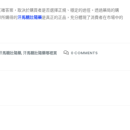
正確答案，取決於購買者是否選擇正規、穩定的途徑。透過藥局的購
保所購得的
汗馬糖壯陽藥
是真正的正品，充分體現了消費者在市場中的
汗馬糖壯陽藥
,
汗馬糖壯陽藥哪裡買
0 COMMENTS