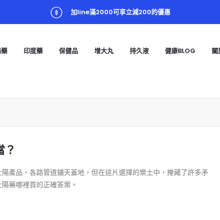
加line滿2000可享立減200的優惠
陽藥
印度藥
保健品
增大丸
持久液
健康BLOG
關
當？
壯陽產品，各路管道鋪天蓋地，但在這片選擇的樂土中，掩藏了許多矛
壯陽藥哪裡買的正確答案。