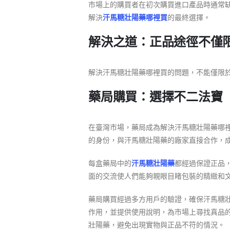
市場上的購買者在初次購買進口產品時通常
解決
汗馬糖壯陽藥哪裡買
的最終選擇。
解決之道：正品途徑不僅
解決汗馬糖壯陽藥哪裡買的問題，不能僅限
藥局購買：選擇不二法寶
在臺灣市場，藥局成為解決汗馬糖壯陽藥哪
的身份，與汗馬糖壯陽藥的廠家直接合作，
每盒藥局中的
汗馬糖壯陽藥
都經過保證正品
面的交流使人們能夠親眼目睹包裝的精緻和
藥局購買經過多方用戶的驗證，確保汗馬糖
作用，並提供使用說明，為市場上尋找真品
壯陽藥，避免出現實物與正品不符的情況。