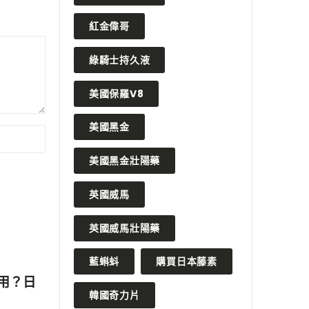
紅金偉哥
綠騎士持久液
美國保羅V8
美國黑金
美國黑金壯陽藥
英國威馬
英國威馬壯陽藥
藍蝌蚪
購買日本藤素
2024 年 1 月 10 日
2023 
副作用
印度樂威壯壯陽藥的副作用有哪
卡其丸
韓國奇力片
些？服用是否有禁忌？
擇，提