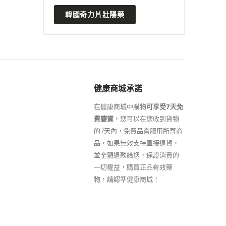
能力
韓國奇力片壯陽藥
READ MORE
READ MO
健康商城承諾
在健康商城中購物
可享受7天免
費鑒賞
，您可以在您收到貨物
的7天內，免費品嘗服用所寄商
品，如果無效支持直接退貨，
並全額退款給您，保證消費的
一切權益，購買正品有效藥
物，請認準健康商城！