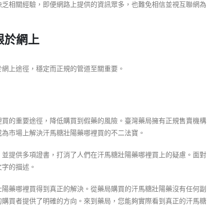
缺乏相關經驗，即便網路上提供的資訊眾多，也難免相信並視互聯網為
限於網上
於網上途徑，穩定而正規的管道至關重要。
裡買的重要途徑，降低購買到假藥的風險。臺灣藥局擁有正規售賣機構
成為市場上解決汗馬糖壯陽藥哪裡買的不二法寶。
，並提供多項證書，打消了人們在汗馬糖壯陽藥哪裡買上的疑慮。面對
文字的描述。
壯陽藥哪裡買得到真正的解決。從藥局購買的汗馬糖壯陽藥沒有任何副
的購買者提供了明確的方向。來到藥局，您能夠實際看到真正的汗馬糖