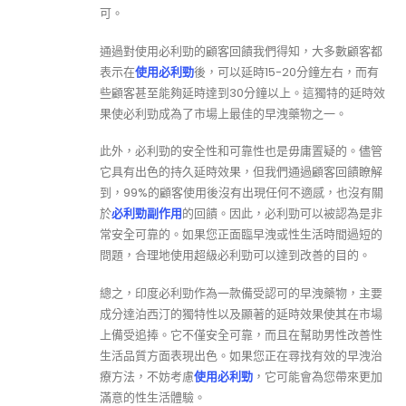
可。
通過對使用必利勁的顧客回饋我們得知，大多數顧客都
表示在
使用必利勁
後，可以延時15-20分鐘左右，而有
些顧客甚至能夠延時達到30分鐘以上。這獨特的延時效
果使必利勁成為了市場上最佳的早洩藥物之一。
此外，必利勁的安全性和可靠性也是毋庸置疑的。儘管
它具有出色的持久延時效果，但我們通過顧客回饋瞭解
到，99%的顧客使用後沒有出現任何不適感，也沒有關
於
必利勁副作用
的回饋。因此，必利勁可以被認為是非
常安全可靠的。如果您正面臨早洩或性生活時間過短的
問題，合理地使用超級必利勁可以達到改善的目的。
總之，印度必利勁作為一款備受認可的早洩藥物，主要
成分達泊西汀的獨特性以及顯著的延時效果使其在市場
上備受追捧。它不僅安全可靠，而且在幫助男性改善性
生活品質方面表現出色。如果您正在尋找有效的早洩治
療方法，不妨考慮
使用必利勁
，它可能會為您帶來更加
滿意的性生活體驗。