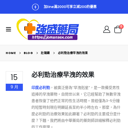
加line滿2000可享立減200的優惠
0
HOME
BLOG
壯陽藥
必利勁治療早洩的效果
必利勁治療早洩的效果
15
9 月
印度必利勁
，被廣泛譽為“早洩剋星”，是一款備受男性
追捧的早洩藥物。自問世以來，它已經幫助了無數早洩
患者恢復了他們正常的性生活時間。曾經僅為3-5分鐘
的短暫時刻現在明顯延長至約半小時左右。那麼，為什
麼必利勁的治療效果如此顯著？必利勁的主要成分是什
麼？下麵，我們將由中華藥局的藥劑師詳細解釋必利勁
的工作原理。