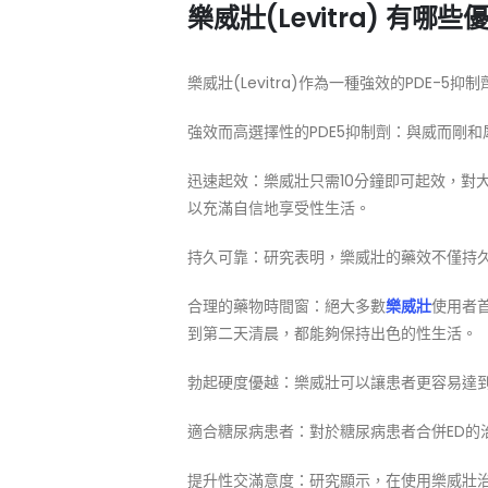
樂威壯(Levitra) 有哪些
樂威壯(Levitra)作為一種強效的PDE
強效而高選擇性的PDE5抑制劑：與威而剛
迅速起效：樂威壯只需10分鐘即可起效，對
以充滿自信地享受性生活。
持久可靠：研究表明，樂威壯的藥效不僅持久
合理的藥物時間窗：絕大多數
樂威壯
使用者
到第二天清晨，都能夠保持出色的性生活。
勃起硬度優越：樂威壯可以讓患者更容易達
適合糖尿病患者：對於糖尿病患者合併ED的
提升性交滿意度：研究顯示，在使用樂威壯治