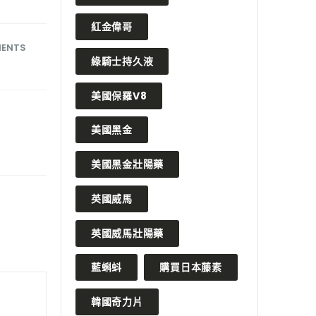
紅金偉哥
ENTS
綠騎士持久液
美國保羅V8
美國黑金
美國黑金壯陽藥
英國威馬
英國威馬壯陽藥
藍蝌蚪
購買日本藤素
韓國奇力片