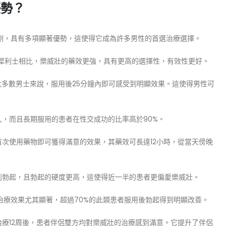
優勢？
-5抑制劑，具有多項顯著優勢，這使得它成為許多男性的首選治療選擇。
和犀利士相比，樂威壯的藥效更強，具有更高的選擇性，有效性更好。
大多數男士來說，服用後25分鐘內即可感受到明顯效果。這使得男性可
，而且長期服用的患者在性交成功的比率高於90%。
首次使用藥物即可獲得滿意的效果，其藥效可長達12小時，從當天傍晚
到勃起，且勃起的硬度更高，這使得近一半的患者更偏愛樂威壯。
治療效果尤其顯著，超過70%的此類患者服用後勃起得到明顯改善。
療12周後，患者伴侶雙方均對樂威壯的治療感到滿意。它提升了伴侶