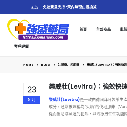
免運費且支持7天內無理由退換貨
首頁
全部商品
壯
客戶評價
HOME
BLOG
壯陽藥
,
印度藥
樂威壯(LEVITRA)：強效
樂威壯(Levitra)：強
23
8 月
樂威壯(Levitra)
是一款由德國拜耳製藥生產
成分，通常被暱稱為“火焰”的伐地那非（Var
從而幫助陰莖達到勃起，以治療男性性功能障