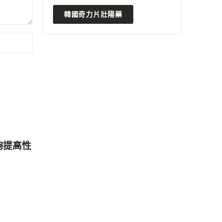
韓國奇力片壯陽藥
2024 年 7 月 5 日
2023 
狗丸！
超級犀利士：早洩和陽痿的救
吃的威
星？個人經驗分享真的有效嗎？
選擇，
READ MORE
READ MO