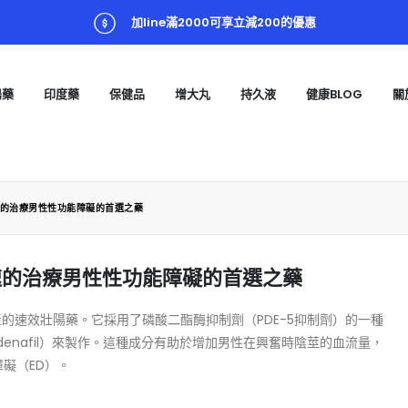
加line滿2000可享立減200的優惠
陽藥
印度藥
保健品
增大丸
持久液
健康BLOG
關
快速的治療男性性功能障礙的首選之藥
效快速的治療男性性功能障礙的首選之藥
的速效壯陽藥。它採用了磷酸二酯酶抑制劑（PDE-5抑制劑）的一種
denafil）來製作。這種成分有助於增加男性在興奮時陰莖的血流量，
礙（ED）。