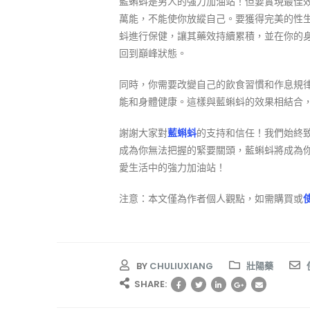
藍蝌蚪是男人的強力加油站！但要實現最佳
萬能，不能使你放縱自己。要獲得完美的性
蚪進行保健，讓其藥效持續累積，並在你的
回到巔峰狀態。
同時，你需要改變自己的飲食習慣和作息規
能和身體健康。這樣與藍蝌蚪的效果相結合
謝謝大家對
藍蝌蚪
的支持和信任！我們始終
成為你無法把握的緊要關頭，藍蝌蚪將成為
愛生活中的強力加油站！
注意：本文僅為作者個人觀點，如需購買或
BY
CHULIUXIANG
壯陽藥
SHARE: