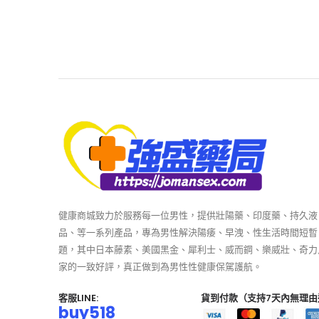
健康商城致力於服務每一位男性，提供壯陽藥、印度藥、持久液
品、等一系列產品，專為男性解決陽痿、早洩、性生活時間短暫
題，其中日本藤素、美國黑金、犀利士、威而鋼、樂威壯、奇力
家的一致好評，真正做到為男性性健康保駕護航。
客服LINE:
貨到付款（支持7天內無理由
buy518