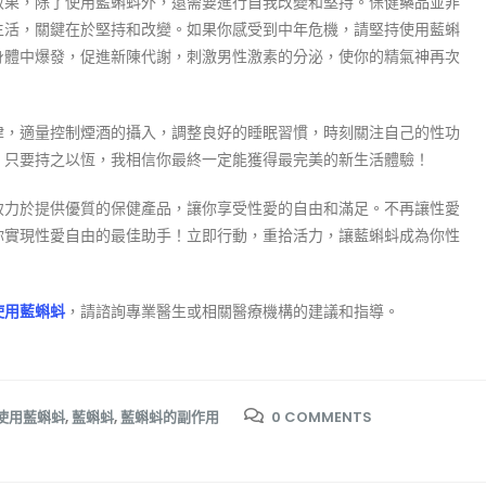
效果，除了使用藍蝌蚪外，還需要進行自我改變和堅持。保健藥品並非
生活，關鍵在於堅持和改變。如果你感受到中年危機，請堅持使用藍蝌
身體中爆發，促進新陳代謝，刺激男性激素的分泌，使你的精氣神再次
律，適量控制煙酒的攝入，調整良好的睡眠習慣，時刻關注自己的性功
，只要持之以恆，我相信你最終一定能獲得最完美的新生活體驗！
致力於提供優質的保健產品，讓你享受性愛的自由和滿足。不再讓性愛
你實現性愛自由的最佳助手！立即行動，重拾活力，讓藍蝌蚪成為你性
使用藍蝌蚪
，請諮詢專業醫生或相關醫療機構的建議和指導。
使用藍蝌蚪
,
藍蝌蚪
,
藍蝌蚪的副作用
0 COMMENTS