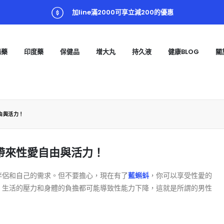
加line滿2000可享立減200的優惠
陽藥
印度藥
保健品
增大丸
持久液
健康BLOG
關
由與活力！
帶來性愛自由與活力！
伴侶和自己的需求。但不要擔心，現在有了
藍蝌蚪
，你可以享受性愛的
，生活的壓力和身體的負擔都可能導致性能力下降，這就是所謂的男性