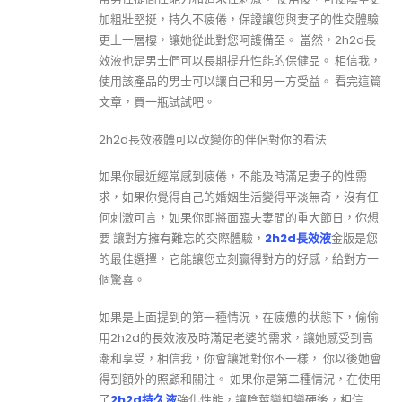
加粗壯堅挺，持久不疲倦，保證讓您與妻子的性交體驗
更上一層樓，讓她從此對您呵護備至。 當然，2h2d長
效液也是男士們可以長期提升性能的保健品。 相信我，
使用該產品的男士可以讓自己和另一方受益。 看完這篇
文章，買一瓶試試吧。
2h2d長效液體可以改變你的伴侶對你的看法
如果你最近經常感到疲倦，不能及時滿足妻子的性需
求，如果你覺得自己的婚姻生活變得平淡無奇，沒有任
何刺激可言，如果你即將面臨夫妻間的重大節日，你想
要 讓對方擁有難忘的交際體驗，
2h2d長效液
金版是您
的最佳選擇，它能讓您立刻贏得對方的好感，給對方一
個驚喜。
如果是上面提到的第一種情況，在疲憊的狀態下，偷偷
用2h2d的長效液及時滿足老婆的需求，讓她感受到高
潮和享受，相信我，你會讓她對你不一樣， 你以後她會
得到額外的照顧和關注。 如果你是第二種情況，在使用
了
2h2d持久液
強化性能，讓陰莖變粗變硬後，相信