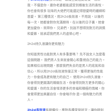
我，不僅是你，連你老婆都能感受到婚後生活的喜悅，
你也會有很多 玩味的大佬們可能還記得戀愛時的纏綿和
恩愛。 第三種情況，用2h2d長效液，不用說，以後的
每一次，她都會對你充滿期待，在以後的日子裏，她會
更加愛你、崇拜你。 兄弟們，別說不想得到對方的誇獎
和愛慕，就承認我們男人的虛榮心吧。
2h2d持久液讓你更有魅力
你知道男性功能對男人有多重要嗎？ 先不說女人怎麼看
這個問題。 我們男人生來就會關心和重視自己的能力。
如果相位出現問題，那麼我們失去的是男人的底氣和自
信心，所以用2h2d長效液恢復正常，獲得更強的性能
力，你會成為更有魅力的自己。 使用2h2d持久液後，
你會得到更圓滿的婚姻生活，你會得到對方更多的關心
和愛護，你的生活會增添更多的幸福和積極的情緒，你
會覺得更加美麗自信，你會暗示你 是一個有魅力的男
人。
2h2d長效液
長期備份，應對各種突發狀況，讓你時刻