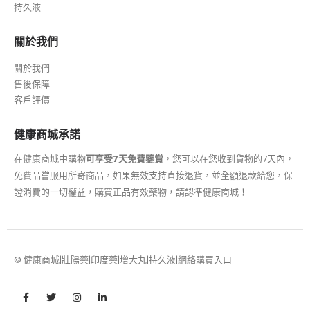
持久液
關於我們
關於我們
售後保障
客戶評價
健康商城承諾
在健康商城中購物
可享受7天免費鑒賞
，您可以在您收到貨物的7天內，
免費品嘗服用所寄商品，如果無效支持直接退貨，並全額退款給您，保
證消費的一切權益，購買正品有效藥物，請認準健康商城！
© 健康商城|壯陽藥|印度藥|增大丸|持久液|網絡購買入口