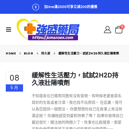
加line滿2000可享立減200的優惠
0
HOME
BLOG
持久液
緩解性生活壓力，試試2H2D持久液壯陽噴劑
緩解性生活壓力，試試2H2D持
08
久液壯陽噴劑
5 月
不知道各位已婚男同胞有沒有發現，有時候老婆會莫名
其妙的生氣或者冷漠，我也找不出原因。 在這裏，我可
以為您提供一個想法。 你要想想你自己在房事上有沒有
滿足她？ 你讓她感受到愛和快樂了嗎？ 如果你發現自己
最近很忙，關注她的時間少了，性事也比較隨意，那麼
可能你會需要我接下來要介紹的男性壯陽噴霧——