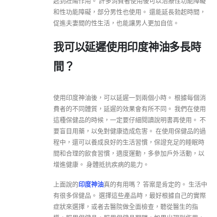
起到壯陽作用。 許多消費者使用後可以治療性功能障礙
和性功能障礙，部分男性也使用。 還能延長勃起時間，
促進夫妻間的性生活，也能讓男人更加自信。
我可以延遲使用印度神油多長時
間？
使用印度神油後，可以延遲一到兩個小時。 根據每個消
費者的不同體質，延遲的效果會有所不同。 我們在使用
這種保健品的時候，一定要仔細閱讀說明書再使用。 不
要盲目用藥，以免對健康造成危害。 在使用保健品的過
程中，還可以養成良好的生活習慣，保證充足的睡眠時
間和合理的飲食習慣，適度運動，多參加戶外活動，以
增進健康。 身體抵抗疾病的能力。
上面說的
印度神油
真的有用嗎？ 答案是肯定的。 生活中
有很多保健品。 選擇這些產品時，最好根據自己的實際
症狀來選擇，或者去醫院做全面檢查，聽從醫生的指