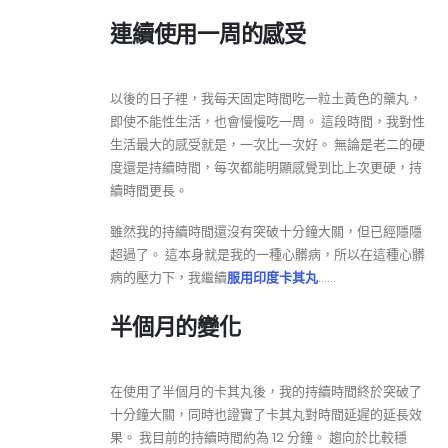
連續使用一周的感受
以後的日子裡，我每天固定時間吃一粒土黃色的藥丸，
即使不能性生活，也會慢慢吃一周。 這段時間，我對性
生活最大的感受就是，一次比一次好。 無論是老二的硬
度還是持續時間，每次都能明顯感覺到比上次更硬，持
續時間更長。
雖然我的持續時間還沒有突破十分鐘大關，但已經隱隱
超過了。 這本身就是我的一種心髒病，所以在這種心髒
病的壓力下，我繼續
服用印度卡其丸
……
半個月的變化
在使用了半個月的卡其丸後，我的持續時間終於突破了
十分鐘大關，同時也證實了卡其丸對時間延遲的延長效
果。 我目前的持續時間約為 12 分鐘。 趨向於比較穩