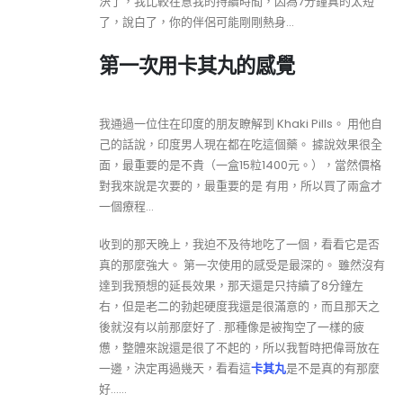
決了，我比較在意我的持續時間，因為7分鐘真的太短
了，說白了，你的伴侶可能剛剛熱身…
第一次用卡其丸的感覺
我通過一位住在印度的朋友瞭解到 Khaki Pills。 用他自
己的話說，印度男人現在都在吃這個藥。 據說效果很全
面，最重要的是不貴（一盒15粒1400元。），當然價格
對我來說是次要的，最重要的是 有用，所以買了兩盒才
一個療程…
收到的那天晚上，我迫不及待地吃了一個，看看它是否
真的那麼強大。 第一次使用的感受是最深的。 雖然沒有
達到我預想的延長效果，那天還是只持續了8分鐘左
右，但是老二的勃起硬度我還是很滿意的，而且那天之
後就沒有以前那麼好了 . 那種像是被掏空了一樣的疲
憊，整體來說還是很了不起的，所以我暫時把偉哥放在
一邊，決定再過幾天，看看這
卡其丸
是不是真的有那麼
好……