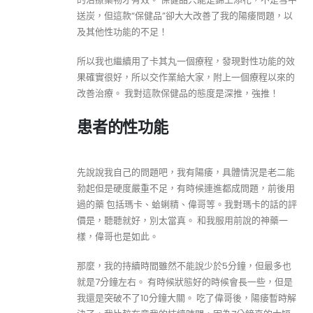
送炭，但這款“保健品”卻大大改善了我的陽痿問題，以
及其他性功能的不足！
所以我也繼續用了卡其丸一個療程，發現對性功能的效
果確實很好，所以交作業給大家，附上一個療程以來的
改善治療。 我對這款保健品的態度是深推，強推！
患者的性功能
先說說我自己的問題吧，我有陽痿，具體情況是老二能
勃起但是硬度嚴重不足，有時候連進都成問題，前後用
過的藥 包括瑪卡、蛤蜊精、偉哥等。我對瑪卡的話的評
價是，聽聽就好，別太當真。 和我服用前說的神藥一
樣，偉哥也是如此。
那麼，我的持續時間雖然不能說少於5分鐘，但最多也
就是7分鐘左右。 有時候狀態好的時候會長一些，但是
我還是突破不了10分鐘大關。 吃了偉哥後，陽痿暫時解