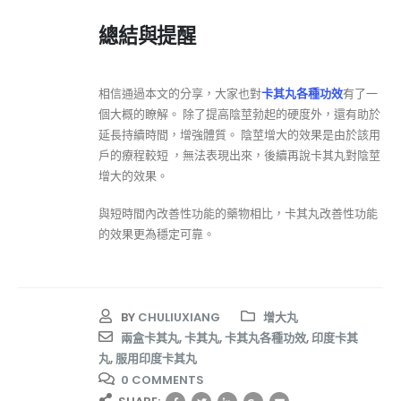
總結與提醒
相信通過本文的分享，大家也對
卡其丸各種功效
有了一
個大概的瞭解。 除了提高陰莖勃起的硬度外，還有助於
延長持續時間，增強體質。 陰莖增大的效果是由於該用
戶的療程較短 ，無法表現出來，後續再說卡其丸對陰莖
增大的效果。
與短時間內改善性功能的藥物相比，卡其丸改善性功能
的效果更為穩定可靠。
BY
CHULIUXIANG
增大丸
兩盒卡其丸
,
卡其丸
,
卡其丸各種功效
,
印度卡其
丸
,
服用印度卡其丸
0 COMMENTS