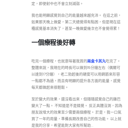
定，即使射中也不會立刻減弱。
我也能明顯感覺到自己的能量越來越充沛。 在這之前，
如果那天晚上做愛，第二天總覺得有點困，但是現在這
種感覺基本消失了，甚至一晚做愛幾次也不會覺得累！
一個療程後好轉
吃完一個療程，也就意味著我買的
兩盒卡其丸
吃完了。
整體來說，我現在的時長可以做到15分鐘左右（偶爾可
以達到17分鐘），老二勃起後的硬度可以用鋼筋來形容
一點都不為過，而且有明顯的提升各方面的能量，感覺
每天都做起來很輕鬆。
至於變大的效果，還沒看出來，但隱隱感覺自己的雞巴
變大了一點。 不知道是不是錯覺。 反正具體沒測，因為
朋友說增大的效果至少需要兩個療程。 於是，我一口氣
買了一年的用量，準備長期改善自己的性功能。 以上就
是我的分享，希望能對大家有所幫助…