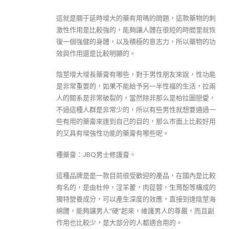
這就是關于延時增大的藥有用嗎的問題，這款藥物的刺
激性作用是比較強的，能夠讓人體在很短的時間里就恢
復一個強健的身體，以及積極的意志力，所以藥物的功
效與作用還是比較明顯的。
陰莖增大增長藥膏有哪些，對于男性朋友來說，性功能
是非常重要的，如果不能給予另一半性福的生活，拉兩
人的關系是非常破裂的，當然除非那么是柏拉圖戀愛，
不過這種人群是非常少的，所以有些男性就想要通過一
些有用的藥膏來達到自己的目的，那么市面上比較好用
的又具有增強性功能的藥膏有哪些呢。
種藥膏：JBQ男士修護膏。
這種品牌是是一款目前很受歡迎的產品，在國內是比較
有名的，是由杜仲，淫羊藿，肉蓯蓉，生育酚等構成的
獨特營養成分，可以產生深度的效應，直接到達陰莖海
綿體，能夠讓男人“硬”起來，維護男人的尊嚴，而且副
作用也比較少，是大部分的人都適合用的。