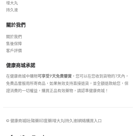
增大丸
持久液
關於我們
關於我們
售後保障
客戶評價
健康商城承諾
在健康商城中購物
可享受7天免費鑒賞
，您可以在您收到貨物的7天內，
免費品嘗服用所寄商品，如果無效支持直接退貨，並全額退款給您，保
證消費的一切權益，購買正品有效藥物，請認準健康商城！
© 健康商城|壯陽藥|印度藥|增大丸|持久液|網絡購買入口