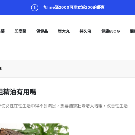
加line滿2000可享立減200的優惠
陽藥
印度藥
保健品
增大丸
持久液
健康BLOG
關
嗎
粗精油有用嗎
會使女性在性生活中得不到滿足，想要補腎壯陽增大增粗，改善性生活