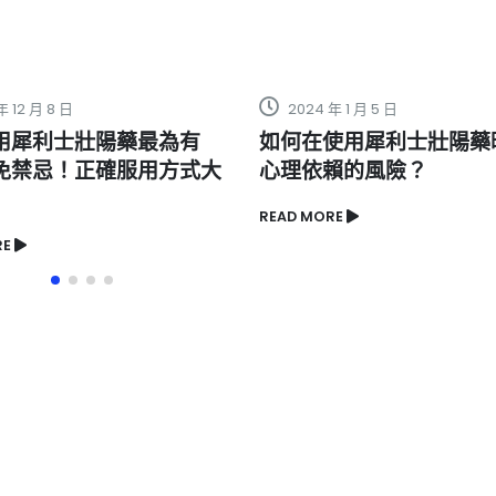
12 月 8 日
2024 年 1 月 5 日
犀利士壯陽藥最為有
如何在使用犀利士壯陽藥時
禁忌！正確服用方式大
心理依賴的風險？
READ MORE