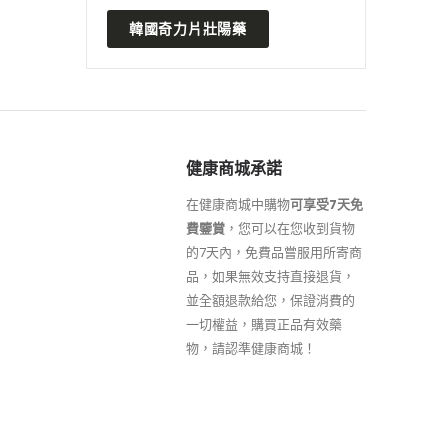
韓國奇力片壯陽藥
健康商城承諾
在健康商城中購物
可享受7天免
費鑒賞
，您可以在您收到貨物
的7天內，免費品嘗服用所寄商
品，如果無效支持直接退貨，
並全額退款給您，保證消費的
一切權益，購買正品有效藥
物，請認準健康商城！