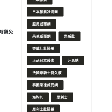
日本藤素壯陽藥
服用威而鋼
2024 年 7 月 29 日
2023 年 
避免
如何評價韓國奇力片的效果與副
威而鋼服
果凍威而鋼
樂威壯
作用？真實用戶反饋揭示了什
事項：空
麼？
因素
樂威壯壯陽藥
READ MORE
READ MORE
正品日本藤素
汗馬糖
法國綠騎士持久液
泰國果凍威而鋼
海狗丸
犀利士
犀利士壯陽藥