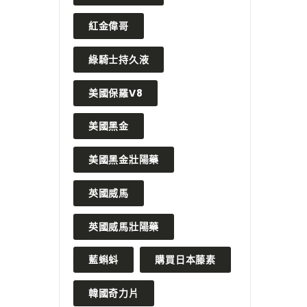
紅金偉哥
綠騎士持久液
美國保羅V8
美國黑金
美國黑金壯陽藥
英國威馬
英國威馬壯陽藥
藍蝌蚪
購買日本藤素
韓國奇力片