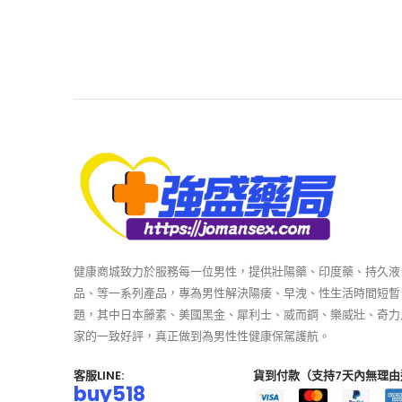
健康商城致力於服務每一位男性，提供壯陽藥、印度藥、持久液
品、等一系列產品，專為男性解決陽痿、早洩、性生活時間短暫
題，其中日本藤素、美國黑金、犀利士、威而鋼、樂威壯、奇力
家的一致好評，真正做到為男性性健康保駕護航。
客服LINE:
貨到付款（支持7天內無理由
buy518