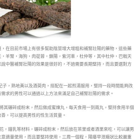
，在目前市場上有很多幫助陰莖增大增粗和補腎壯陽的藥物，這些藥
天，羊腎，海狗，肉蓯蓉，鎖陽，紫河車，杜仲等，其中杜仲，巴戟天
以說中醫補腎壯陽的效果是很好的，不過需要長期堅持，而且要選對方
枸杞子，熟地黃以及酒萸肉，搭配在一起煎湯服用，堅持一段時間能夠改
有需求的男性可以通過以上方法來滿足自己補腎壯陽的需求。
，將其碾碎成粉末，然后做成蜜煉丸，每天食用一到兩丸，堅持食用半個
改善，可以提高男性的性生活質量。
丹花，鐘乳等材料，碾碎成粉末，然后放在茶里或者酒里來吃，可以讓男
注意適量使用，而且要堅持使用，三周一個程，陽痿早泄癥狀比較嚴重