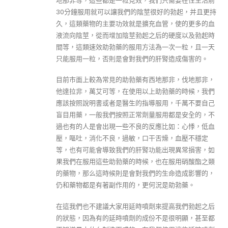
地那非等，這些都是一粒見效，我們只需要在性生活前
30分鐘服用就可以讓我們的陰莖很好的勃起，并且更持
久，這類藥物的主要功效就是擴充血管，使的更多的血
液流向陰莖，從而增加陰莖勃起之后的硬度以及勃起時
間等，這類速效助勃藥的服用方法為一次一粒，且一天
只能服用一粒，否則是會對我們的肝腎造成傷害的。
目前市面上較為常見的助勃藥有西地那非，伐地那非，
他達拉非，萬艾可等，在使用以上助勃藥的時候，我們
應該按照說明書或者是醫生的指導服用，千萬不要自己
盲目用藥，一般我們按照正常劑量服用都是安全的，不
過也有的人是會出現一些不良的反應比如：心悸，低血
壓，嘔吐，消化不良，過敏，口干舌燥，血壓不穩定
等，也有可能會導致我們的肝腎功能出現異常損害，如
果我們在服用這些助勃藥的時候，也在服用硝酸酯之類
的藥物，那么這時候則是會對我們的生命造成影響的，
仍和藥物都是有著副作用的，更何況是助勃藥。
在這我們也不建議大家用延時噴劑來提高我們勃起之后
的狀態，因為有的延時噴劑的成份不是很明顯，甚至都