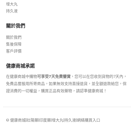
增大丸
持久液
關於我們
關於我們
售後保障
客戶評價
健康商城承諾
在健康商城中購物
可享受7天免費鑒賞
，您可以在您收到貨物的7天內，
免費品嘗服用所寄商品，如果無效支持直接退貨，並全額退款給您，保
證消費的一切權益，購買正品有效藥物，請認準健康商城！
© 健康商城|壯陽藥|印度藥|增大丸|持久液|網絡購買入口