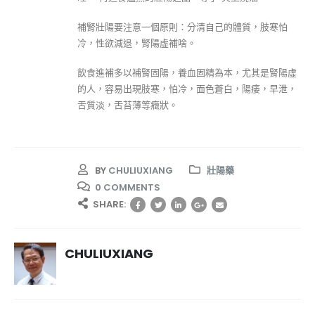
補腎壯陽要注意一個原則：分清自己的體質，肢寒怕
冷，性欲減退，腎陽虛補啥。
飲食進補多以補腎固陽，養血固精為本，尤其是腎陽虛
的人，容易出現肢寒，怕冷，面色蒼白，陽痿，早泄，
舌質淡，舌苔薄等癥狀。
BY
CHULIUXIANG
壯陽藥
0 COMMENTS
SHARE:
CHULIUXIANG