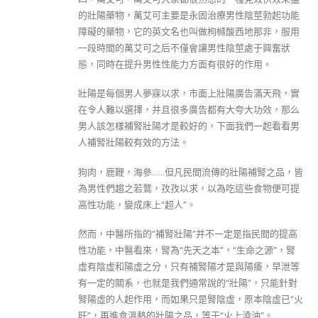
的壯陽藥物，萬艾可主要是永固治療男性陰莖勃起功能
障礙的藥物，它的英文名也叫做枸櫞酸西地那非，服用
一段時間的萬艾可之后不僅會讓男性陰莖處于興奮狀
態，同時在提升男性性能力方面有很好的作用。
壯陽是每個男人夢寐以求，市面上壯陽廣告滿天飛，實
在令人難以選擇，并且很多廣告都有大夸大功效，那么
男人該怎樣補腎壯陽才是較好的，下面我們一起看看男
人補腎壯陽較有效的方法。
狗肉，鹿鞭，海參……但凡民間流傳的壯陽補腎之品，皆
為男性們趨之若鶩，孜孜以求，以為吃這些食物便可提
高性功能，變成床上“超人”。
然而，中醫所指的“補腎壯陽”并不一定是指民間的提高
性功能，中醫看來，腎為“先天之本”，“生命之源”，腎
虛有陰虛和陽虛之分，只有補腎陽才是與陽痿，早泄等
有一定的關系，也就是我們通常說的“壯陽”，只能針對
腎陽虛的人起作用，而如果只是腎陰虛，原本陰虛已“火
旺”，再進食溫熱的壯陽之品，等于“火上澆油”。