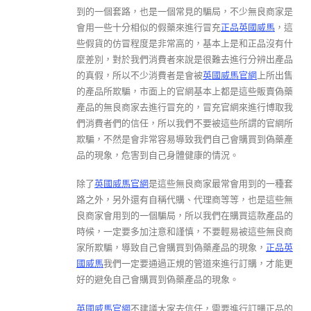
到的一個套路，也是一個常見的騙局，不少無良商家是
會用一些十分相似的假藥來進行冒充
正品英國威馬
，這
些假貨的仿冒程度是非常高的，基本上是和正品沒有什
麼差別，對於我們消費者來說是很難去進行分辨出產品
的真假，所以不少消費者是會被
英國威馬官網
上所出售
的產品所欺騙，市面上的官網基本上都是這些販賣偽藥
產品的無良商家去進行冒充的，冒充官網來進行博取我
們消費者們的信任，所以我們不要被這些所謂的官網所
欺騙，不然是會非常容易導致我們自己會購買到偽藥產
品的現象，危害到自己身體健康的情況。
除了
英國威馬官網
是這些無良商家最常會用到的一種套
路之外，另外還有自稱代購、代理商等等，也是這些無
良商家會用到的一個騙局，所以我們在購買這款產品的
時候，一定要多加注意和謹慎，不要輕易被這些無良商
家所欺騙，導致自己會購買到偽藥產品的現象，
正品英
國威馬
我們一定要通過正規的管道來進行訂購，才能更
好的避免自己會購買到偽藥產品的現象。
英國威馬官網
不建議大家去信任，需要進行訂購正品的