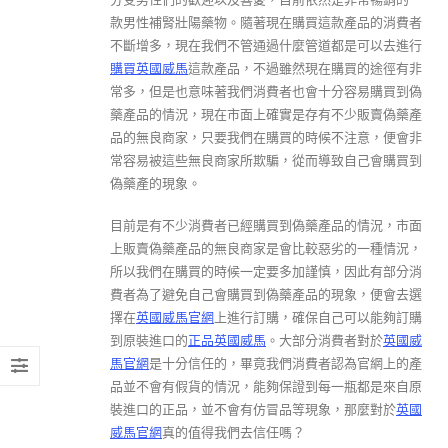
款男性補腎壯陽藥物。隨著現在購買這款產品的消費者
不斷增多，現在我們不管通過什麼管道都是可以去進行
購買英國威馬
這款產品，不過雖然現在購買的途徑有非
常多，但是也意味著我們消費者也會十分容易購買到偽
藥產品的情況，現在市面上確實是存有不少販賣偽藥產
品的無良商家，只要我們在購買的時候不注意，便會非
常容易被這些無良商家所欺騙，從而導致自己會購買到
偽藥產的現象。
目前是有不少消費者已經購買到偽藥產品的情況，市面
上販賣偽藥產品的無良商家是會比較惡劣的一種情況，
所以我們在購買的時候一定要多加謹慎，因此有部分消
費者為了避免自己會購買到偽藥產品的現象，便會去選
擇在
英國威馬官網
上進行訂購，確保自己可以能夠訂購
到原裝進口的
正品英國威馬
。大部分消費者對於
英國威
馬官網
是十分信任的，畢竟我們消費者認為官網上的產
品並不會有假貨的情況，能夠保證到每一瓶都是來自原
裝進口的正品，並不會有仿冒品等現象，那麼對於
英國
威馬官網
真的值得我們去信任嗎？