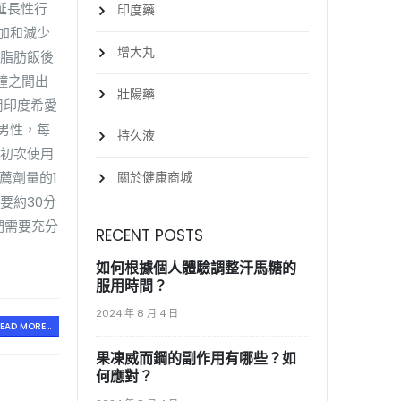
延長性行
印度藥
加和減少
增大丸
高脂肪飯後
鐘之間出
壯陽藥
用印度希愛
男性，每
持久液
於初次使用
關於健康商城
薦劑量的1
要約30分
們需要充分
RECENT POSTS
如何根據個人體驗調整汗馬糖的
服用時間？
2024 年 8 月 4 日
EAD MORE...
果凍威而鋼的副作用有哪些？如
何應對？