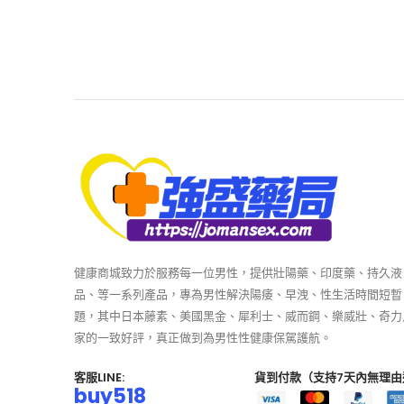
健康商城致力於服務每一位男性，提供壯陽藥、印度藥、持久液
品、等一系列產品，專為男性解決陽痿、早洩、性生活時間短暫
題，其中日本藤素、美國黑金、犀利士、威而鋼、樂威壯、奇力
家的一致好評，真正做到為男性性健康保駕護航。
客服LINE:
貨到付款（支持7天內無理由
buy518