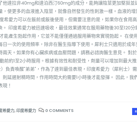
他達拉非40mg和達泊西汀60mg的成分，能夠讓陰莖更加堅挺並
量，使更多的血液進入陰莖，就像自然發生的性刺激一樣。血液的增
印度希愛力可以在飯前或飯後使用，但需要注意的是，如果你在食用
快。 印度希愛力被迅速吸收，最佳效果通常在服用藥物後30至120分
時才能產生勃起作用，它並不能僅僅通過服用藥物來實現勃起。 在使
每日一次的使用頻率，除非在醫生指導下使用。犀利士只適用於成年
待兩天。如果你有心臟疾病或血壓問題，請務必諮詢醫生意見。 對
動前約1至2小時服用。根據有效性和耐受性，劑量可以增加到最大推
利士）負責喚醒"弟弟"，作為了達到最佳表現，印度希愛力（犀利士）需
ine）則延遲射精時間，作用時間大約需要1小時後才能發揮。 因此，我
表現！
印度希愛力
,
印度希愛力
0 COMMENTS
R