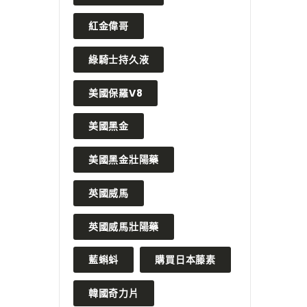
紅金偉哥
綠騎士持久液
美國保羅V8
美國黑金
美國黑金壯陽藥
英國威馬
英國威馬壯陽藥
藍蝌蚪
購買日本藤素
韓國奇力片