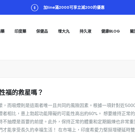
加line滿2000可享立減200的優惠
陽藥
印度藥
保健品
增大丸
持久液
健康BLOG
關
性福的救星嗎？
繫，而吸煙則是這兩者唯一且共同的風險因素。根據一項針對近500
者相比，患上勃起功能障礙的可能性高出約60%。 想要維持正常
持不抽煙是首要的前提。此外，保持正常的體重和定期鍛煉也非常重
們才能享受長久的幸福生活！ 在市場上，印度希愛力堅挺增硬延時