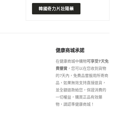
韓國奇力片壯陽藥
健康商城承諾
在健康商城中購物
可享受7天免
費鑒賞
，您可以在您收到貨物
的7天內，免費品嘗服用所寄商
品，如果無效支持直接退貨，
並全額退款給您，保證消費的
一切權益，購買正品有效藥
物，請認準健康商城！