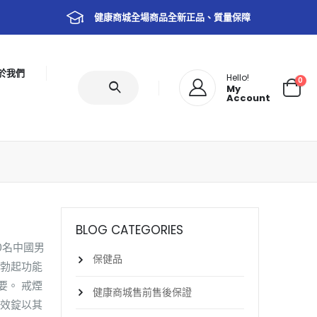
健康商城全場商品全新正品、質量保障
於我們
Hello!
0
My
Account
BLOG CATEGORIES
0名中國男
保健品
的勃起功能
要。 戒煙
健康商城售前售後保證
雙效錠以其