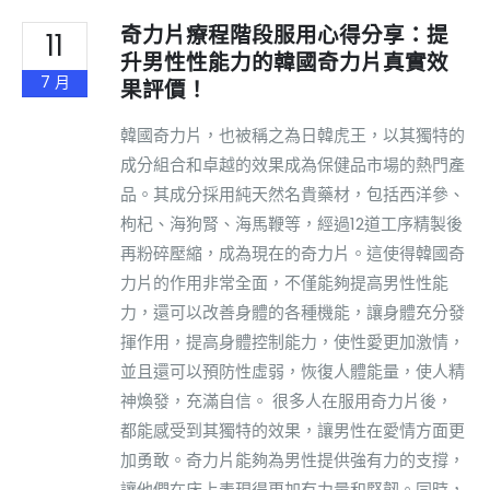
奇力片療程階段服用心得分享：提
11
升男性性能力的韓國奇力片真實效
7 月
果評價！
韓國奇力片，也被稱之為日韓虎王，以其獨特的
成分組合和卓越的效果成為保健品市場的熱門產
品。其成分採用純天然名貴藥材，包括西洋參、
枸杞、海狗腎、海馬鞭等，經過12道工序精製後
再粉碎壓縮，成為現在的奇力片。這使得韓國奇
力片的作用非常全面，不僅能夠提高男性性能
力，還可以改善身體的各種機能，讓身體充分發
揮作用，提高身體控制能力，使性愛更加激情，
並且還可以預防性虛弱，恢復人體能量，使人精
神煥發，充滿自信。 很多人在服用奇力片後，
都能感受到其獨特的效果，讓男性在愛情方面更
加勇敢。奇力片能夠為男性提供強有力的支撐，
讓他們在床上表現得更加有力量和堅韌。同時，