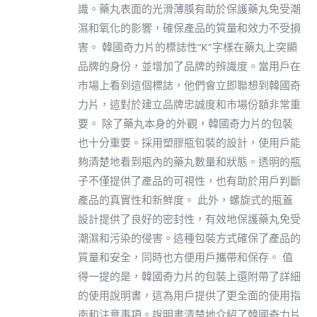
識。藥丸表面的光滑薄膜有助於保護藥丸免受潮
濕和氧化的影響，確保產品的質量和效力不受損
害。 韓國奇力片的標誌性“K”字樣在藥丸上突顯
品牌的身份，並增加了品牌的辨識度。當用戶在
市場上看到這個標誌，他們會立即聯想到韓國奇
力片，這對於建立品牌忠誠度和市場份額非常重
要。 除了藥丸本身的外觀，韓國奇力片的包裝
也十分重要。採用塑膠瓶包裝的設計，使用戶能
夠清楚地看到瓶內的藥丸數量和狀態。透明的瓶
子不僅提供了產品的可視性，也有助於用戶判斷
產品的真實性和新鮮度。 此外，螺旋式的瓶蓋
設計提供了良好的密封性，有效地保護藥丸免受
潮濕和污染的侵害。這種包裝方式確保了產品的
質量和安全，同時也方便用戶攜帶和保存。 值
得一提的是，韓國奇力片的包裝上還附帶了詳細
的使用說明書，這為用戶提供了更全面的使用指
南和注意事項。說明書清楚地介紹了韓國奇力片