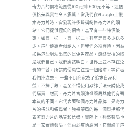
奇力片的價格範圍從100元到1500元不等，這個
價格差異實在令人震驚！當我們在Google上搜
索奇力片時，會發現許多聲稱銷售奇力片的網
站，它們提供極低的價格，甚至有一些特價優
惠，如買一送一、買一送二，甚至是買多少送多
少。這些優惠看似誘人，但我們必須謹慎，因為
如果這些網站出售的是偽劣產品，最終受損的將
是我們自己。我們應該明白，世界上並不存在免
費的午餐，所謂的優惠往往是一個陷阱，等待著
我們掉進去。 一些不良商家為了追求自身利
益，不擇手段，甚至不惜使用欺詐手法來誘使我
們購買。然而，奇力片官網強盛藥局與他們有著
本質的不同。它代表著整個奇力片品牌，是奇力
片的標誌和領導者。強盛藥局的每一個舉措都代
表著奇力片的品質和信譽。實際上，強盛藥局也
是一家實體藥局，但由於疫情原因，它開設了這