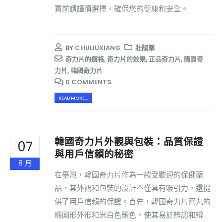
買前請謹慎選擇，確保您的健康和安全。
BY
CHULIUXIANG
壯陽藥
奇力片的價格
,
奇力片的效果
,
正品奇力片
,
購買奇
力片
,
韓國奇力片
0 COMMENTS
READ MORE...
韓國奇力片外觀與包裝：品質保證
07
與用戶信賴的秘密
8 月
在臺灣，韓國奇力片作為一款受歡迎的保健藥
品，其外觀和包裝的設計不僅具有吸引力，還提
供了用戶信賴的保證。首先，韓國奇力片藥丸的
橢圓形外形和米白色顏色，使其易於辨認和辨