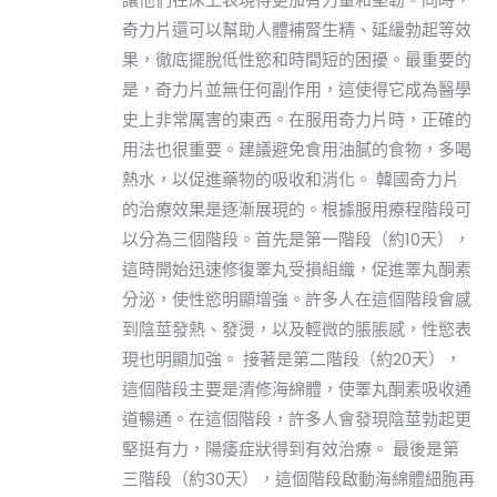
奇力片還可以幫助人體補腎生精、延緩勃起等效
果，徹底擺脫低性慾和時間短的困擾。最重要的
是，奇力片並無任何副作用，這使得它成為醫學
史上非常厲害的東西。在服用奇力片時，正確的
用法也很重要。建議避免食用油膩的食物，多喝
熱水，以促進藥物的吸收和消化。 韓國奇力片
的治療效果是逐漸展現的。根據服用療程階段可
以分為三個階段。首先是第一階段（約10天），
這時開始迅速修復睪丸受損組織，促進睪丸酮素
分泌，使性慾明顯增強。許多人在這個階段會感
到陰莖發熱、發燙，以及輕微的脹脹感，性慾表
現也明顯加強。 接著是第二階段（約20天），
這個階段主要是清修海綿體，使睪丸酮素吸收通
道暢通。在這個階段，許多人會發現陰莖勃起更
堅挺有力，陽痿症狀得到有效治療。 最後是第
三階段（約30天），這個階段啟動海綿體細胞再