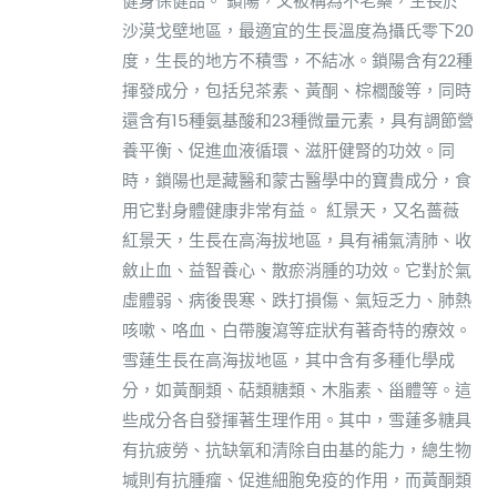
健身保健品。 鎖陽，又被稱為不老藥，生長於
沙漠戈壁地區，最適宜的生長溫度為攝氏零下20
度，生長的地方不積雪，不結冰。鎖陽含有22種
揮發成分，包括兒茶素、黃酮、棕櫚酸等，同時
還含有15種氨基酸和23種微量元素，具有調節營
養平衡、促進血液循環、滋肝健腎的功效。同
時，鎖陽也是藏醫和蒙古醫學中的寶貴成分，食
用它對身體健康非常有益。 紅景天，又名薔薇
紅景天，生長在高海拔地區，具有補氣清肺、收
斂止血、益智養心、散瘀消腫的功效。它對於氣
虛體弱、病後畏寒、跌打損傷、氣短乏力、肺熱
咳嗽、咯血、白帶腹瀉等症狀有著奇特的療效。
雪蓮生長在高海拔地區，其中含有多種化學成
分，如黃酮類、萜類糖類、木脂素、甾體等。這
些成分各自發揮著生理作用。其中，雪蓮多糖具
有抗疲勞、抗缺氧和清除自由基的能力，總生物
堿則有抗腫瘤、促進細胞免疫的作用，而黃酮類