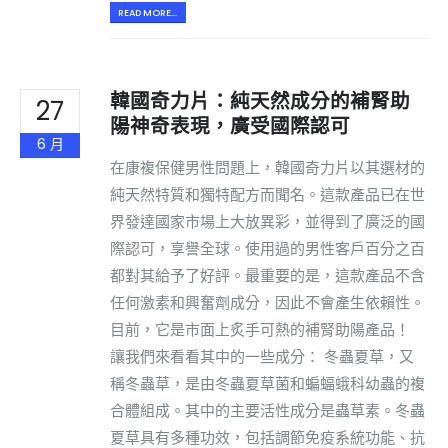
READ MORE...
韓國奇力片：純天然成分的補腎助
27
陽神奇表現，廣受國際認可
6 月
在康複保健男性問題上，韓國奇力片以其選材的
純天然特質和獨特配方而聞名。這款產品已在世
界發達國家市場上大放異彩，並得到了廣泛的國
際認可，享譽全球。使用過的男性客戶百分之百
都對其給予了好評。最重要的是，這款產品不含
任何激素和興奮劑成分，因此不會產生依賴性。
目前，它是市面上炙手可熱的補腎助陽產品！
讓我們來看看其中的一些成分： 冬蟲夏草，又
稱冬蟲草，是由冬蟲夏草菌和蝙蝠蛾科幼蟲的複
合體組成。其中的主要活性成分是蟲草素。冬蟲
夏草具有多種功效，包括調節免疫系統功能、抗