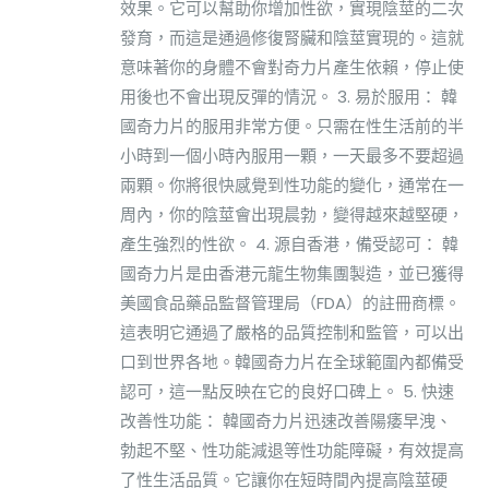
效果。它可以幫助你增加性欲，實現陰莖的二次
發育，而這是通過修復腎臟和陰莖實現的。這就
意味著你的身體不會對奇力片產生依賴，停止使
用後也不會出現反彈的情況。 3. 易於服用： 韓
國奇力片的服用非常方便。只需在性生活前的半
小時到一個小時內服用一顆，一天最多不要超過
兩顆。你將很快感覺到性功能的變化，通常在一
周內，你的陰莖會出現晨勃，變得越來越堅硬，
產生強烈的性欲。 4. 源自香港，備受認可： 韓
國奇力片是由香港元龍生物集團製造，並已獲得
美國食品藥品監督管理局（FDA）的註冊商標。
這表明它通過了嚴格的品質控制和監管，可以出
口到世界各地。韓國奇力片在全球範圍內都備受
認可，這一點反映在它的良好口碑上。 5. 快速
改善性功能： 韓國奇力片迅速改善陽痿早洩、
勃起不堅、性功能減退等性功能障礙，有效提高
了性生活品質。它讓你在短時間內提高陰莖硬