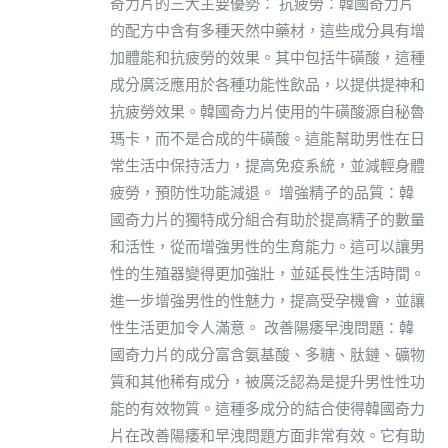
奇力片的三大主要優勢： 抗疲勞：韓國奇力片
的配方中含有多種天然中藥材，這些成分具有增
加體能和抗疲勞的效果。其中包括牛磺酸，這種
成分廣泛應用於各種功能性飲品，以提供提神和
抗疲勞效果。韓國奇力片使用的牛磺酸源自秘魯
瑪卡，而不是合成的牛磺酸。這能幫助男性在日
常生活中保持活力，提高免疫系統，並減輕身體
疲勞，預防性功能減退。 增強精子的品質：韓
國奇力片的獨特成分組合有助於提高精子的數量
和活性，從而增強男性的生育能力。這可以讓男
性的生殖器變得更加強壯，並延長性生活時間。
進一步增強男性的性魅力，提高受孕機會，並讓
性生活更加令人滿意。 改善陽痿早洩問題：韓
國奇力片的成分富含氨基酸、多糖、肽鏈、礦物
質和其他稀有成分，被廣泛認為是提升男性性功
能的有效物質。這種多成分的結合使得韓國奇力
片在改善陽痿和早洩問題方面非常有效。它有助