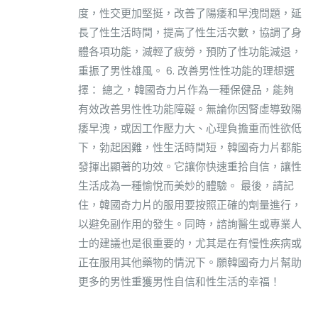
度，性交更加堅挺，改善了陽痿和早洩問題，延
長了性生活時間，提高了性生活次數，協調了身
體各項功能，減輕了疲勞，預防了性功能減退，
重振了男性雄風。 6. 改善男性性功能的理想選
擇： 總之，韓國奇力片作為一種保健品，能夠
有效改善男性性功能障礙。無論你因腎虛導致陽
痿早洩，或因工作壓力大、心理負擔重而性欲低
下，勃起困難，性生活時間短，韓國奇力片都能
發揮出顯著的功效。它讓你快速重拾自信，讓性
生活成為一種愉悅而美妙的體驗。 最後，請記
住，韓國奇力片的服用要按照正確的劑量進行，
以避免副作用的發生。同時，諮詢醫生或專業人
士的建議也是很重要的，尤其是在有慢性疾病或
正在服用其他藥物的情況下。願韓國奇力片幫助
更多的男性重獲男性自信和性生活的幸福！