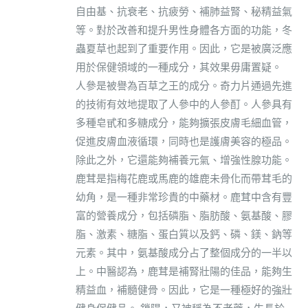
自由基、抗衰老、抗疲勞、補肺益腎、秘精益氣
等。對於改善和提升男性身體各方面的功能，冬
蟲夏草也起到了重要作用。因此，它是被廣泛應
用於保健領域的一種成分，其效果毋庸置疑。
人參是被譽為百草之王的成分。奇力片通過先進
的技術有效地提取了人參中的人參酊。人參具有
多種皂甙和多糖成分，能夠擴張皮膚毛細血管，
促進皮膚血液循環，同時也是護膚美容的極品。
除此之外，它還能夠補養元氣、增強性腺功能。
鹿茸是指梅花鹿或馬鹿的雄鹿未骨化而帶茸毛的
幼角，是一種非常珍貴的中藥材。鹿茸中含有豐
富的營養成分，包括磷脂、脂肪酸、氨基酸、膠
脂、激素、糖脂、蛋白質以及鈣、磷、鎂、鈉等
元素。其中，氨基酸成分占了整個成分的一半以
上。中醫認為，鹿茸是補腎壯陽的佳品，能夠生
精益血，補髓健骨。因此，它是一種極好的強壯