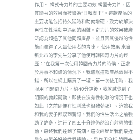
作用。 韓式奇力片的主要功效 韓國奇力片，因
其顯著的效果而被譽為“日韓虎王”。這款產品的
主要功能包括持久延時和助勃增硬，致力於解決
男性在性活動中遇到的困難。奇力片的效果被廣
泛認為超過了其他同類產品，並且因其優越的性
能而贏得了大量使用者的青睞。 使用效果 來自
新北市的李先生分享了他使用韓國奇力片的經
歷：“在我第一次使用韓國奇力片的時候，正處
於房事不和諧的情況下。我聽說這款產品效果不
錯，所以在網上購買了一罐。第一次使用時，我
服用了1顆奇力片，約40分鐘後，我就感覺到了
明顯的勃起衝動，即使在沒有性刺激的情況下也
如此（之前即便有性刺激也很難勃起）。這讓我
和我的妻子都感到驚訝。我們的性生活比之前強
勁了許多，進行了四五十分鐘仍然沒有射精的衝
動，最終我們達到了高潮。這次經歷是我們最近
幾年來最美好的性愛體驗。” 副作用分析 韓國奇