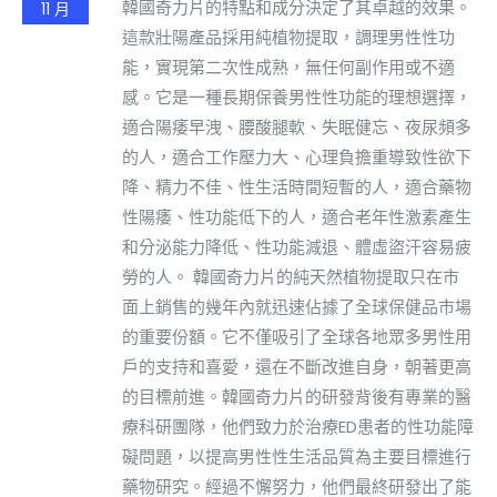
韓國奇力片的特點和成分決定了其卓越的效果。
11 月
這款壯陽產品採用純植物提取，調理男性性功
能，實現第二次性成熟，無任何副作用或不適
感。它是一種長期保養男性性功能的理想選擇，
適合陽痿早洩、腰酸腿軟、失眠健忘、夜尿頻多
的人，適合工作壓力大、心理負擔重導致性欲下
降、精力不佳、性生活時間短暫的人，適合藥物
性陽痿、性功能低下的人，適合老年性激素產生
和分泌能力降低、性功能減退、體虛盜汗容易疲
勞的人。 韓國奇力片的純天然植物提取只在市
面上銷售的幾年內就迅速佔據了全球保健品市場
的重要份額。它不僅吸引了全球各地眾多男性用
戶的支持和喜愛，還在不斷改進自身，朝著更高
的目標前進。韓國奇力片的研發背後有專業的醫
療科研團隊，他們致力於治療ED患者的性功能障
礙問題，以提高男性性生活品質為主要目標進行
藥物研究。經過不懈努力，他們最終研發出了能