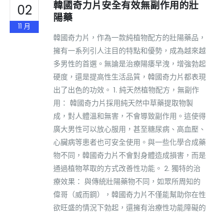
韓國奇力片安全有效無副作用的壯
02
陽藥
11 月
韓國奇力片，作為一款純植物配方的壯陽藥品，
擁有一系列引人注目的特點和優勢，成為越來越
多男性的首選。無論是治療陽痿早洩，增強勃起
硬度，還是提高性生活品質，韓國奇力片都表現
出了出色的功效。 1. 純天然植物配方，無副作
用： 韓國奇力片採用純天然中草藥提取物製
成，對人體溫和無害，不會導致副作用。這使得
廣大男性可以放心服用，甚至糖尿病、高血壓、
心臟病等患者也可安全使用。與一些化學合成藥
物不同，韓國奇力片不會對身體造成損害，而是
通過植物萃取的方式改善性功能。 2. 獨特的治
療效果： 與傳統壯陽藥物不同，如眾所周知的
偉哥（威而鋼），韓國奇力片不僅能幫助你在性
欲旺盛的情況下勃起，還擁有治療性功能障礙的