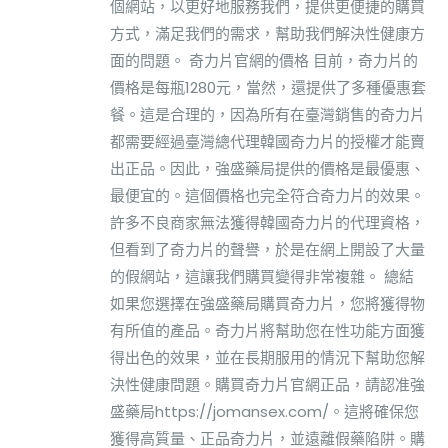
個網站，以更好地服務我們，提供更便捷的購買
方式，滿足我們的需求，幫助我們解決性健康方
面的問題。 奇力片官網的價格 目前，奇力片的
價格是每瓶1280元，當然，還提供了多種優惠套
餐。這是合理的，因為所有在臺灣銷售的奇力片
都需要經過臺灣總代理韓國奇力片的授權才能賣
出正品。因此，強盛藥局提供的價格是最優惠、
最便宜的。這個價格也完全符合奇力片的效果。
許多不良商家無法獲得韓國奇力片的代理資格，
但看到了奇力片的聲譽，於是在網上開設了大量
的假網站，這讓我們購買變得非常複雜。 總結
如果您選擇在強盛藥局購買奇力片，您將獲得物
有所值的產品。奇力片將幫助您在性功能方面獲
得出色的效果，並在長期服用的情況下幫助您解
決性健康問題。購買奇力片官網正品，請認准強
盛藥局https://jomansex.com/。這將確保您
獲得高質量、正品奇力片，並遠離假藥陷阱。購