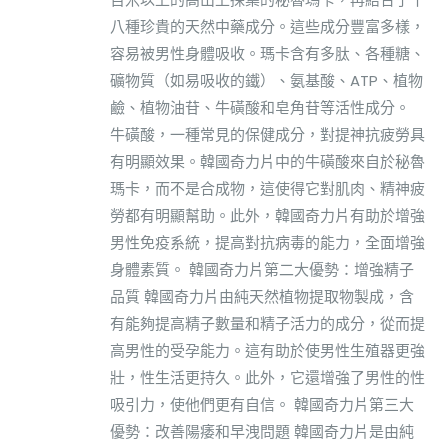
八種珍貴的天然中藥成分。這些成分豐富多樣，
容易被男性身體吸收。瑪卡含有多肽、各種糖、
礦物質（如易吸收的鐵）、氨基酸、ATP、植物
鹼、植物油苷、牛磺酸和皂角苷等活性成分。
牛磺酸，一種常見的保健成分，對提神抗疲勞具
有明顯效果。韓國奇力片中的牛磺酸來自於秘魯
瑪卡，而不是合成物，這使得它對肌肉、精神疲
勞都有明顯幫助。此外，韓國奇力片有助於增強
男性免疫系統，提高對抗病毒的能力，全面增強
身體素質。 韓國奇力片第二大優勢：增強精子
品質 韓國奇力片由純天然植物提取物製成，含
有能夠提高精子數量和精子活力的成分，從而提
高男性的受孕能力。這有助於使男性生殖器更強
壯，性生活更持久。此外，它還增強了男性的性
吸引力，使他們更有自信。 韓國奇力片第三大
優勢：改善陽痿和早洩問題 韓國奇力片是由純