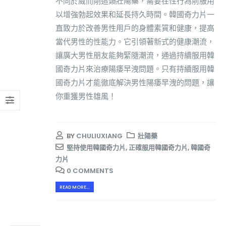
不同於威而剛這類壯陽藥，需要在性行為前服用
以增強勃起效果和延長持久時間。韓國奇力片一
直致力於改善男性用戶的身體素質和健康，提高
當代男性的性能力。它引領著新式的健康潮流，
讓廣大男性朋友能夠緊隨潮流，通過持續服用韓
國奇力片來治療陽痿早洩問題。只有持續服用韓
國奇力片才能徹底解決男性陽痿早洩的問題，讓
你重獲男性雄風！
BY
CHULIUXIANG
壯陽藥
堅持使用韓國奇力片
,
正確服用韓國奇力片
,
韓國奇
力片
0 COMMENTS
READ MORE...