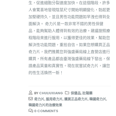
生，促進細胞分裂速度加快。在這個階段，許多
人會驚喜地發現陰莖尺寸開始明顯變化，勃起更
加堅硬持久，並且男性功能問題如早洩也得到全
面解決。 奇力片是一款非常不錯的男性保健
品，能夠幫助人體得到有效的治療。建議按照療
程階段來進行服用，以獲得更佳的效果，幫助您
解決性功能問題，重拾自信。如果您想購買正品
奇力片，我們推薦您到強盛藥局線上直營店進行
購買，所有產品都由臺灣強盛藥局線下發出，保
證產品質量和真實性。現在就嘗試奇力片，讓您
的性生活煥然一新！
BY
CHULIUXIANG
保健品
,
壯陽藥
奇力片
,
服用奇力片
,
購買正品奇力片
,
韓國奇力片
,
韓國奇力片的治療效果
0 COMMENTS