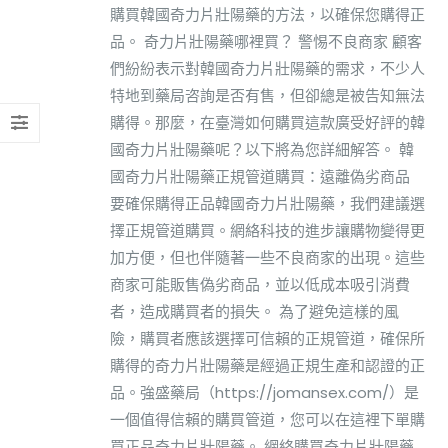
購買韓國奇力片壯陽藥的方法，以確保您購得正
品。 奇力片壯陽藥哪裡買？ 警惕不良商家 顧客
們紛紛表示對韓國奇力片壯陽藥的需求，不少人
特地到藥局咨詢是否有售，但卻總是被告知無法
購得。那麼，在臺灣如何購買這款廣受好評的韓
國奇力片壯陽藥呢？以下將為您詳細解答。 韓
國奇力片壯陽藥正規管道購買：遠離偽劣商品
要確保購得正品韓國奇力片壯陽藥，我們建議選
擇正規管道購買。網絡科技的進步讓購物變得更
加方便，但也伴隨著一些不良商家的出現。這些
商家可能販售偽劣商品，並以低成本吸引消費
者，造成購買者的損失。 為了避免這樣的風
險，購買者應該選擇可信賴的正規管道，確保所
購得的奇力片壯陽藥是經過正規生產和認證的正
品。強盛藥局（https://jomansex.com/）是
一個值得信賴的購買管道，您可以在這裡下單購
買正品奇力片壯陽藥。 網絡購買奇力片壯陽藥