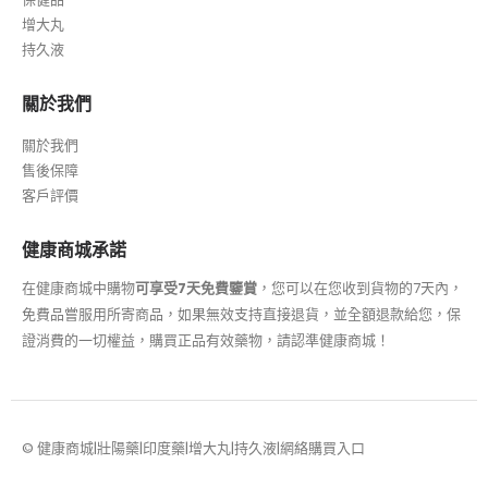
增大丸
持久液
關於我們
關於我們
售後保障
客戶評價
健康商城承諾
在健康商城中購物
可享受7天免費鑒賞
，您可以在您收到貨物的7天內，
免費品嘗服用所寄商品，如果無效支持直接退貨，並全額退款給您，保
證消費的一切權益，購買正品有效藥物，請認準健康商城！
© 健康商城|壯陽藥|印度藥|增大丸|持久液|網絡購買入口