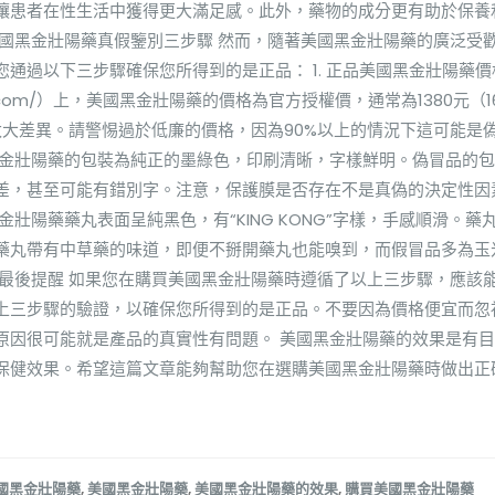
讓患者在性生活中獲得更大滿足感。此外，藥物的成分更有助於保養
美國黑金壯陽藥真假鑒別三步驟 然而，隨著美國黑金壯陽藥的廣泛受
通過以下三步驟確保您所得到的是正品： 1. 正品美國黑金壯陽藥價
sex.com/）上，美國黑金壯陽藥的價格為官方授權價，通常為1380元（1
太大差異。請警惕過於低廉的價格，因為90%以上的情況下這可能是偽冒
黑金壯陽藥的包裝為純正的墨綠色，印刷清晰，字樣鮮明。偽冒品的
，甚至可能有錯別字。注意，保護膜是否存在不是真偽的決定性因素。
壯陽藥藥丸表面呈純黑色，有“KING KONG”字樣，手感順滑。藥
藥丸帶有中草藥的味道，即便不掰開藥丸也能嗅到，而假冒品多為玉
的最後提醒 如果您在購買美國黑金壯陽藥時遵循了以上三步驟，應該
上三步驟的驗證，以確保您所得到的是正品。不要因為價格便宜而忽
原因很可能就是產品的真實性有問題。 美國黑金壯陽藥的效果是有
保健效果。希望這篇文章能夠幫助您在選購美國黑金壯陽藥時做出正
國黑金壯陽藥
,
美國黑金壯陽藥
,
美國黑金壯陽藥的效果
,
購買美國黑金壯陽藥