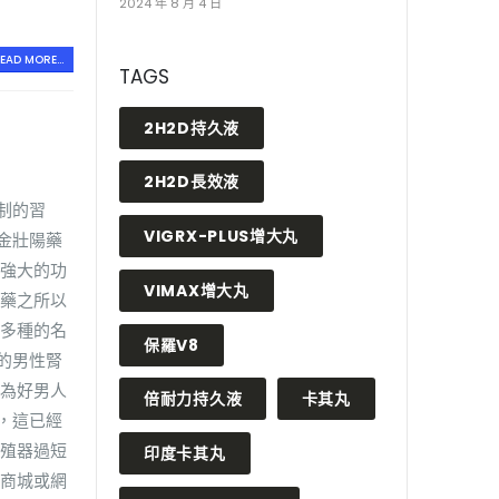
2024 年 8 月 4 日
EAD MORE...
TAGS
2H2D持久液
2H2D長效液
制的習
VIGRX-PLUS增大丸
金壯陽藥
有強大的功
VIMAX增大丸
陽藥之所以
0多種的名
保羅V8
的男性腎
譽為好男人
倍耐力持久液
卡其丸
，這已經
生殖器過短
印度卡其丸
規商城或網