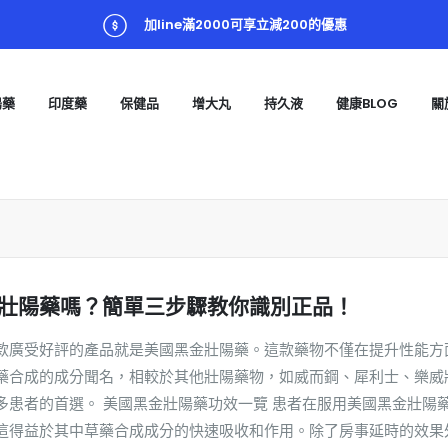
加line滿2000可享立減200的優惠
陽藥
印度藥
保健品
增大丸
持久液
健康BLOG
關
壯陽藥嗎？簡單三步驟教你識別正品！
款廣受好評的產品就是美國黑金壯陽藥。這款藥物不僅在提升性能方
藥合成的成分聞名，相較於其他壯陽藥物，如威而鋼、犀利士、樂威
多患者的首選。 美國黑金壯陽藥功效一覽 患者在服用美國黑金壯陽
這得益於其中草藥合成成分的快速吸收和作用。除了房事延時的效果