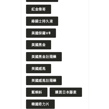
紅金偉哥
綠騎士持久液
美國保羅V8
美國黑金
美國黑金壯陽藥
英國威馬
英國威馬壯陽藥
藍蝌蚪
購買日本藤素
韓國奇力片