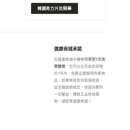
韓國奇力片壯陽藥
健康商城承諾
在健康商城中購物
可享受7天免
費鑒賞
，您可以在您收到貨物
的7天內，免費品嘗服用所寄商
品，如果無效支持直接退貨，
並全額退款給您，保證消費的
一切權益，購買正品有效藥
物，請認準健康商城！