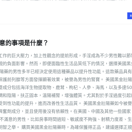
R
意的事項是什麼？
工作的巨大壓力，加上性觀念的提前形成，手淫成為不少男性難以節
視的負面影響。然而，即便面臨性生活品質低下的情況，選擇美國黑
壯陽藥的男性多半已經決定使用這種藥品以提升性功能。這款藥品具
保護前列腺等方面發揮顯著效果，被譽為男性的腎寶。 美國黑金壯
要成分包括海洋生物提取物、鹿茸、枸杞、人參、海馬，以及多達5
調和陰陽，扶正固本，溫陽補腎，增強體質。尤其對於手淫過度引起
受到性功能的提升，進而改善性生活品質。 美國黑金壯陽藥如今被
興奮劑成分，並且使用後沒有依賴性。在美國、中國及其他一些國家
質不滿意的男性，比如房事時間過短、敏感度不夠強、射精力度差、
明智之舉。 購買美國黑金壯陽藥時，為確保獲得正品，建議選擇正