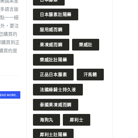
 美國黑金
等多語言版
日本藤素壯陽藥
特點一一細
另外，要注
服用威而鋼
您購買的
保購買到正
果凍威而鋼
樂威壯
購買的是
樂威壯壯陽藥
正品日本藤素
汗馬糖
法國綠騎士持久液
EAD MORE...
泰國果凍威而鋼
海狗丸
犀利士
犀利士壯陽藥