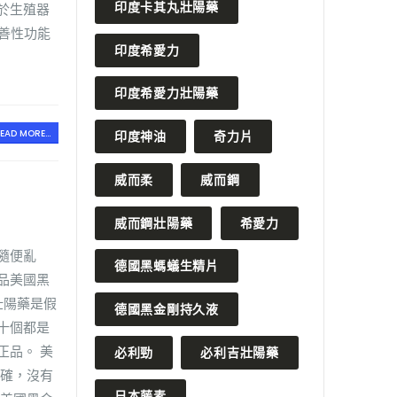
印度卡其丸壯陽藥
於生殖器
善性功能
印度希愛力
印度希愛力壯陽藥
EAD MORE...
印度神油
奇力片
威而柔
威而鋼
威而鋼壯陽藥
希愛力
隨便亂
德國黑螞蟻生精片
品美國黑
壯陽藥是假
德國黑金剛持久液
十個都是
正品。 美
必利勁
必利吉壯陽藥
正確，沒有
日本藤素