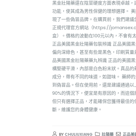
黑金壯陽藥還在陰莖硬度方面表現卓越，
功能，使其成為男性保健的理想選擇。 
現了一些偽冒品牌。在購買前，我們建議您
正規代理官方網站（https://joman
盒）。價格的波動在100元以內，不會有
正品美國黑金壯陽藥包裝辨識 正品美國
偏向深綠色，甚至有些是黑色，印刷質量差
品美國黑金壯陽藥藥丸辨識 正品的美國黑金
構堅硬平滑，內部是白色粉末狀。真品的
成分，帶有不同的味道，如甜味。 藥師
到偽冒品。但在使用前，還是建議通過以
90%的情況下，便宜是有原因的，而這個
但只有選擇正品，才能確保您獲得最佳的
斷，維護您的身體健康。
BY
CHULIUXIANG
壯陽藥
正品美