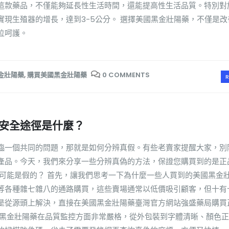
這款藥品，不僅能夠延長性生活時間，還能提高性生活品質。特別對
現生殖器的增長，達到3-5公分。 選擇美國黑金壯陽藥，不僅是改
位呵護。
金壯陽藥
,
購買美國黑金壯陽藥
0 COMMENTS
R
安全途徑是什麼？
臨一個共同的問題，那就是如何分辨真假。有些老賣家提醒大家，別
產品。今天，我們來分享一些分辨真偽的方法，保證您購買到的是正
藥可能是假的？ 首先，讓我們思考一下為什麼一些人買到的美國黑金
等各種雜七雜八的通路購買，這些賣場通常以低價吸引顧客，但十有
是從源頭上解決，直接在美國黑金壯陽藥臺灣官方網站強盛藥局購買
國黑金壯陽藥在品質監控方面非常嚴格，從外包裝到字體清晰、顏色