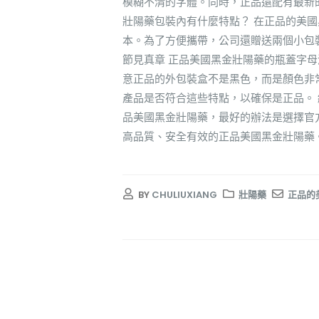
模糊不清的字體。同時，正品還配有最新
壯陽藥包裝內有什麼特點？ 在正品的美
本。為了方便攜帶，公司還贈送兩個小包
節見真章 正品美國黑金壯陽藥的瓶蓋字母清
意正品的外包裝盒不是黑色，而是顏色非
產品是否符合這些特點，以確保是正品。
品美國黑金壯陽藥，最好的辦法是選擇官
高品質、安全有效的正品美國黑金壯陽藥
BY
CHULIUXIANG
壯陽藥
正品的