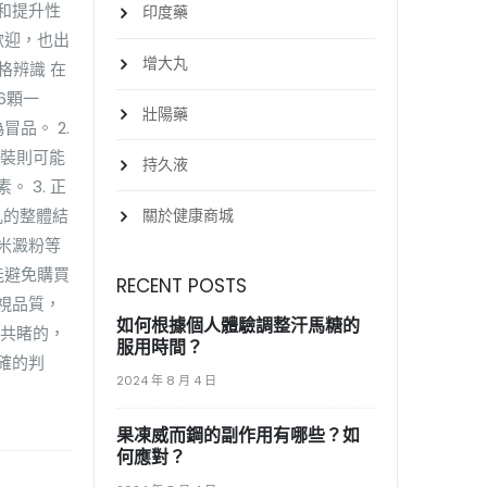
和提升性
印度藥
歡迎，也出
增大丸
格辨識 在
6顆一
壯陽藥
品。 2.
包裝則可能
持久液
 3. 正
關於健康商城
丸的整體結
米澱粉等
能避免購買
RECENT POSTS
視品質，
如何根據個人體驗調整汗馬糖的
目共睹的，
服用時間？
確的判
2024 年 8 月 4 日
果凍威而鋼的副作用有哪些？如
何應對？