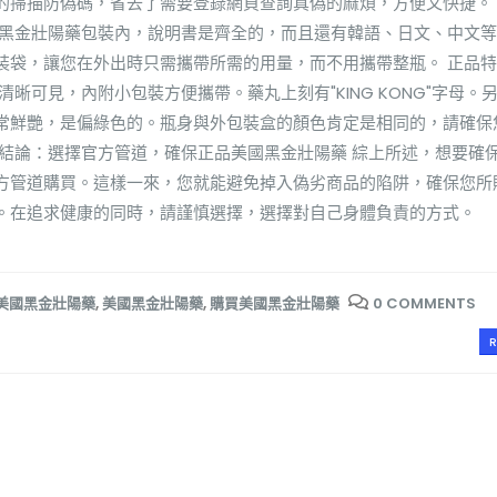
的掃描防偽碼，省去了需要登錄網頁查詢真偽的麻煩，方便又快捷。
國黑金壯陽藥包裝內，說明書是齊全的，而且還有韓語、日文、中文
裝袋，讓您在外出時只需攜帶所需的用量，而不用攜帶整瓶。 正品
晰可見，內附小包裝方便攜帶。藥丸上刻有"KING KONG"字母。
常鮮艷，是偏綠色的。瓶身與外包裝盒的顏色肯定是相同的，請確保
 結論：選擇官方管道，確保正品美國黑金壯陽藥 綜上所述，想要確
方管道購買。這樣一來，您就能避免掉入偽劣商品的陷阱，確保您所
。在追求健康的同時，請謹慎選擇，選擇對自己身體負責的方式。
美國黑金壯陽藥
,
美國黑金壯陽藥
,
購買美國黑金壯陽藥
0 COMMENTS
R