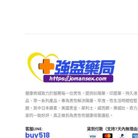
健康商城致力於服務每一位男性，提供壯陽藥、印度藥、持久液
品、等一系列產品，專為男性解決陽痿、早洩、性生活時間短暫
題，其中日本藤素、美國黑金、犀利士、威而鋼、樂威壯、奇力
家的一致好評，真正做到為男性性健康保駕護航。
客服LINE:
貨到付款（支持7天內無理由
buy518