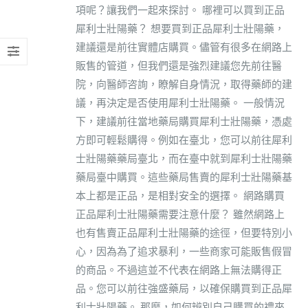
項呢？讓我們一起來探討。 哪裡可以買到正品
犀利士壯陽藥？ 想要買到正品犀利士壯陽藥，
建議還是前往實體店購買。儘管有很多在網路上
販售的管道，但我們還是強烈建議您先前往醫
院，向醫師咨詢，瞭解自身情況，取得藥師的建
議，再決定是否使用犀利士壯陽藥。 一般情況
下，建議前往當地藥局購買犀利士壯陽藥，憑處
方即可輕鬆購得。例如在臺北，您可以前往犀利
士壯陽藥藥局臺北，而在臺中就到犀利士壯陽藥
藥局臺中購買。這些藥局售賣的犀利士壯陽藥基
本上都是正品，是相對安全的選擇。 網路購買
正品犀利士壯陽藥需要注意什麼？ 雖然網路上
也有售賣正品犀利士壯陽藥的途徑，但要特別小
心，因為為了追求暴利，一些商家可能販售假冒
的商品。不過這並不代表在網路上無法購得正
品。您可以前往強盛藥局，以確保購買到正品犀
利士壯陽藥。 那麼，如何辨別自己購買的禮來