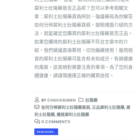
犀利士壯陽藥是否正品呢？您可以參考相關文
章：犀利士壯陽藥真偽辨別，強盛藥局為你解答
如何分辨犀利士壯陽藥真假，按照裡面介紹的方
法，就能確定您購買的犀利士壯陽藥是否正品。
如果您購得的犀利士壯陽藥不符合文章中的介
紹，我們建議直接棄用，切勿繼續使用！服用假
冒的犀利士壯陽藥可能含有未知成分，有損健康
的風險，這是絕對需要注意的事項。為了您的身
體健康，請謹慎選擇正確的購買途徑。
BY
CHULIUXIANG
壯陽藥
如何分辨犀利士壯陽藥真假
,
正品犀利士壯陽藥
,
犀
利士壯陽藥
,
購買犀利士壯陽藥
0 COMMENTS
READ MORE...