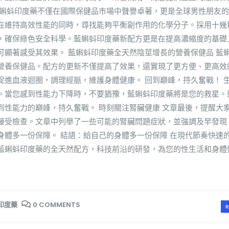
藍蝌蚪印度藥不僅在國際保健品市場中聲譽卓著，更是全球男性朋友
在維持高效性能的同時，尋找能夠平衡副作用的化學分子。採用十幾
，確保綠色安全科學。藍蝌蚪印度藥新配方更是在提高濃縮度的基礎
可顯著感受其效果。 藍蝌蚪印度藥全天然陰莖增長的營養保健品 藍
營養保健品。配方的更新不僅提高了效果，還實現了更方便、更高效
促進血液迴圈，調理經脈，維護身體健康。 回到巔峰，持久奮戰！ 
。當您感到性能力下降時，不要猶豫，藍蝌蚪印度藥將是您的救星。
到性能力的巔峰，持久奮戰。 時刻關注腎臟健康 文章最後，提醒大
接受檢查。文章中列舉了一些可能的腎臟問題症狀，並強調及早發現
身體多一份保障。 結語：給自己的身體多一份保障 在現代節奏快速
藍蝌蚪印度藥的全天然配方，科技前沿的研發，為您的性生活和身體
印度藥
0 COMMENTS
R