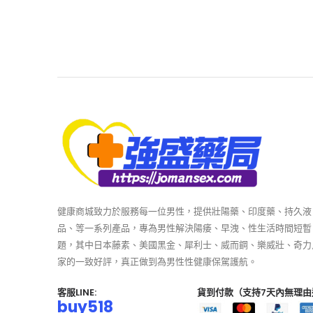
健康商城致力於服務每一位男性，提供壯陽藥、印度藥、持久液
品、等一系列產品，專為男性解決陽痿、早洩、性生活時間短暫
題，其中日本藤素、美國黑金、犀利士、威而鋼、樂威壯、奇力
家的一致好評，真正做到為男性性健康保駕護航。
客服LINE:
貨到付款（支持7天內無理由
buy518