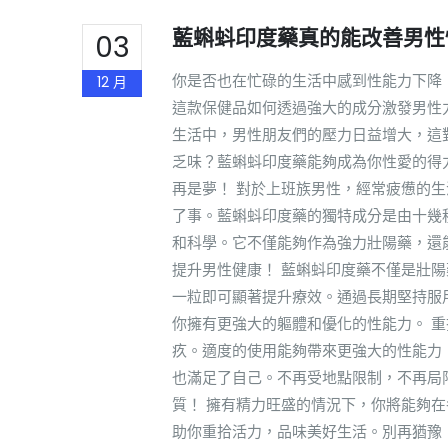
藍蝌蚪印度藥真的能改善男性
03
你是否也在忙碌的生活中感到性能力下降
12 月
這款保健品如何透過強大的成分激發男性
生活中，男性朋友們的壓力日益增大，這
乏味？藍蝌蚪印度藥能夠成為你性愛的得
再是夢！ 對於上班族男性，經常疲憊的
了事。藍蝌蚪印度藥的獨特成分是由十幾
和科學。它不僅能夠作為強力壯陽藥，還
提升男性健康！ 藍蝌蚪印度藥不僅是壯
一粒即可顯著提升療效。通過長期堅持服
你擁有更強大的軀體和優化的性能力。 
疚。適度的使用能夠帶來更強大的性能力
也滿足了自己。不再受地點限制，不再局
質！ 擁有精力旺盛的情況下，你將能夠
助你重拾活力，品味美好生活。別再猶豫