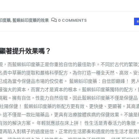
印度藥
,
藍蝌蚪印度藥的效果
0 COMMENTS
R
顯著提升效果嗎？
現，而藍蝌蚪印度藥正是你重拾自信的最佳助手。不同於古代的繁瑣
名貴中草藥的提取和嚴格科學配方，為你打造一種全天然、高效、安
已成為當今保健品市場的佼佼者。 藍蝌蚪印度藥：自信即巔峰！ 男
最強大的資本，而實力才是資本的根本。藍蝌蚪印度藥獨特的配方，
挑戰。擁有自信，性能力自然倍增，因此藍蝌蚪印度藥不僅是保健品
位壯陽保健！ 藍蝌蚪印度藥的新配方更有效、更快捷、更顯著。其高
。這不僅是一款壯陽藥品，更具有治療腺體疾病的保健效果。不論是
有效的解決方案。 年輕就應該在床上拼！ 性生活是青春活力的象徵
要再陷入對精子的過度迷信，正常的生活節奏和適度的性生活才是男