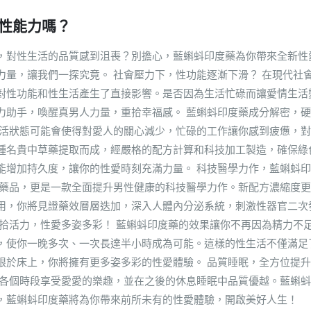
性能力嗎？
，對性生活的品質感到沮喪？別擔心，藍蝌蚪印度藥為你帶來全新性
力量，讓我們一探究竟。 社會壓力下，性功能逐漸下滑？ 在現代社
對性功能和性生活產生了直接影響。是否因為生活忙碌而讓愛情生活
力助手，喚醒真男人力量，重拾幸福感。 藍蝌蚪印度藥成分解密，
生活狀態可能會使得對愛人的關心減少，忙碌的工作讓你感到疲憊，
種名貴中草藥提取而成，經嚴格的配方計算和科技加工製造，確保綠
能增加持久度，讓你的性愛時刻充滿力量。 科技醫學力作，藍蝌蚪
陽藥品，更是一款全面提升男性健康的科技醫學力作。新配方濃縮度
用，你將見證藥效層層迭加，深入人體內分泌系統，刺激性器官二次
重拾活力，性愛多姿多彩！ 藍蝌蚪印度藥的效果讓你不再因為精力不
，使你一晚多次、一次長達半小時成為可能。這樣的性生活不僅滿足
限於床上，你將擁有更多姿多彩的性愛體驗。 品質睡眠，全方位提
在各個時段享受愛愛的樂趣，並在之後的休息睡眠中品質優越。藍蝌
，藍蝌蚪印度藥將為你帶來前所未有的性愛體驗，開啟美好人生！