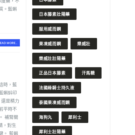
印度藥，不
質。藍蝌
日本藤素壯陽藥
服用威而鋼
EAD MORE...
果凍威而鋼
樂威壯
樂威壯壯陽藥
正品日本藤素
汗馬糖
這時，藍
法國綠騎士持久液
藍蝌蚪印
，還是精力
泰國果凍威而鋼
若平時不
。 補腎關
海狗丸
犀利士
精，對生
犀利士壯陽藥
健。 藍蝌