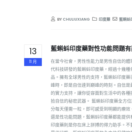
BY
CHULIUXIANG
印度藥
藍蝌蚪
藍蝌蚪印度藥對性功能問題有
13
在當今社會，男性性能力是男性自信的體
11 月
代科技研發的藍蝌蚪印度藥，經過十幾種
品。擁有全球男性的支持，藍蝌蚪印度藥
峰時，即是自信達到巔峰的時刻。自信是
的實力支持，讓你從容面對生活中的各種
拾自信的秘密武器。 藍蝌蚪印度藥全方
分每天僅需一粒，即可感受到明顯的療效
還是性功能問題，藍蝌蚪印度藥都能提供
印度藥則是你在床上拼搏的得力助手。不