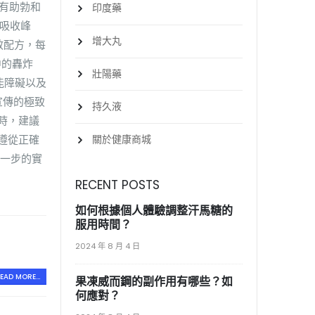
具有助勃和
印度藥
到吸收峰
增大丸
效配方，每
中的轟炸
壯陽藥
能障礙以及
宣傳的極致
持久液
時，建議
關於健康商城
遵從正確
進一步的實
RECENT POSTS
如何根據個人體驗調整汗馬糖的
服用時間？
2024 年 8 月 4 日
EAD MORE...
果凍威而鋼的副作用有哪些？如
何應對？