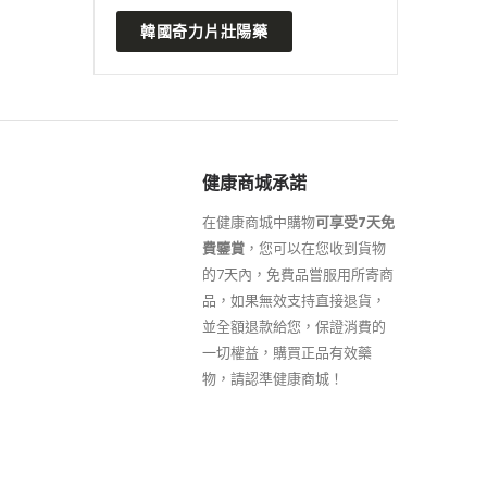
韓國奇力片壯陽藥
健康商城承諾
在健康商城中購物
可享受7天免
費鑒賞
，您可以在您收到貨物
的7天內，免費品嘗服用所寄商
品，如果無效支持直接退貨，
並全額退款給您，保證消費的
一切權益，購買正品有效藥
物，請認準健康商城！