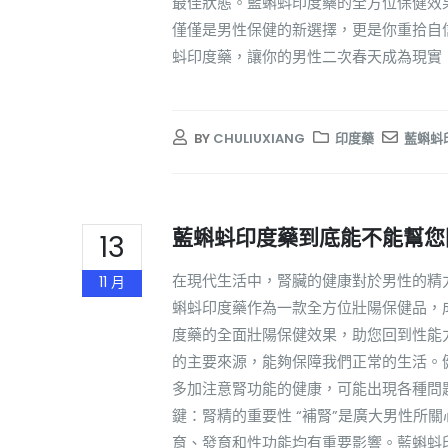
最佳狀態。藍蝌蚪印度藥的全方位保健效
僅僅是男性保健的新選擇，更是你重拾自
蚪印度藥，讓你的男性二次春天成為現實
BY
CHULIUXIANG
印度藥
藍蝌蚪
藍蝌蚪印度藥到底能不能幫您
13
在現代生活中，腎臟的健康對於男性的精
11 月
蝌蚪印度藥作為一款全方位壯陽保健品，
度藥的全面壯陽保健效果，助您回到性能
的主要來源，能夠保障我們正常的生活。
多加注意腎功能的健康，可能出現各種問
鍵：腎精的重要性 “補腎”是廣大男性所
育、發育和性功能均有重要影響。藍蝌蚪