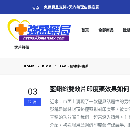
免運費且支持7天內無理由退換貨
首頁
全部商品
壯
客戶評價
HOME
BLOG
TAG -
藍蝌蚪印度藥
藍蝌蚪雙效片印度藥效果如何
03
近來，市面上湧現了一款極具話題性的男性保健
12 月
號稱是巔峰封頂終極藍蝌蚪印度藥，被宣
宣稱的功效呢？我們一起來深入瞭解。 1
介紹，初次服用藍蝌蚪印度藥時建議半片起