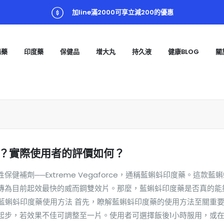
加line滿2000可享立減200的優惠
陽藥
印度藥
保健品
增大丸
持久液
健康BLOG
關
？實際使用者的評價如何？
補劑──Extreme Vegaforce，通稱藍蝌蚪印度藥。這款藍
傳為目前起效最快的威而鋼雙效片。那麼，藍蝌蚪印度藥是否真的能
. 藍蝌蚪印度藥使用方法 首先，瞭解藍蝌蚪印度藥的使用方法至關重
步，若效果不佳可調整至一片。使用者可選擇飯後1小時服用，或在