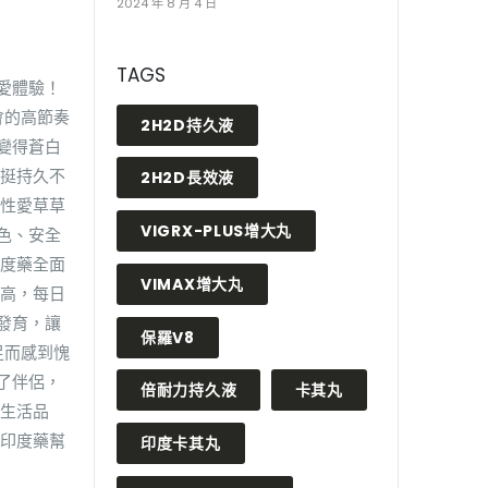
2024 年 8 月 4 日
TAGS
愛體驗！
會的高節奏
2H2D持久液
變得蒼白
硬挺持久不
2H2D長效液
對性愛草草
VIGRX-PLUS增大丸
色、安全
印度藥全面
VIMAX增大丸
更高，每日
發育，讓
保羅V8
足而感到愧
了伴侶，
倍耐力持久液
卡其丸
升生活品
蚪印度藥幫
印度卡其丸