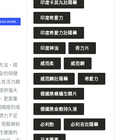
印度卡其丸壯陽藥
印度希愛力
EAD MORE...
印度希愛力壯陽藥
印度神油
奇力片
威而柔
威而鋼
方法，現
全的保健
威而鋼壯陽藥
希愛力
人性活力巔
提供強大
德國黑螞蟻生精片
，更是重
濃縮度的成
德國黑金剛持久液
精力不足
，而藍蝌蚪
必利勁
必利吉壯陽藥
性健康的
日本藤素