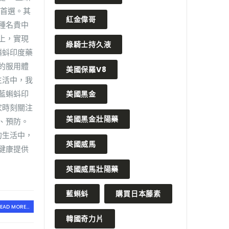
的首選。其
紅金偉哥
種名貴中
上，實現
綠騎士持久液
蝌蚪印度藥
的服用體
美國保羅V8
生活中，我
藍蝌蚪印
美國黑金
家時刻關注
美國黑金壯陽藥
、預防。
的生活中，
英國威馬
健康提供
英國威馬壯陽藥
藍蝌蚪
購買日本藤素
EAD MORE...
韓國奇力片