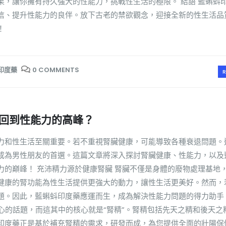
果，讓你擁有持久強大的性能力，挑戰性生活的極限。 結語 藍蝌蚪
信、提升性能力的良伴。放下古老的禁欲觀念，迎接全新的性生活品
！
印度藥
0 COMMENTS
R
回到性能力的高峰？
力和性生活至關重要。若不重視腎臟健康，可能導致各種衰退問題。
成為男性朋友的首選。這篇文章將深入探討腎臟健康、性能力，以及
力的巔峰！ 充沛精力源於健康腎臟 腎臟不僅是身體的廢物處理基地
健康的腎功能為性生活提供更強大的動力，讓性生活更美好。然而，
題。因此，藍蝌蚪印度藥應運而生，成為解決性能力問題的得力助手
關心的話題，而這其中的核心就是“腎精”。腎精包括先天之精和後天之
印度藥正是基於補充腎精的需求，研發而成，為您提供全面的壯陽保