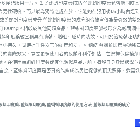
多僅能服用一片。 2. 藍蝌蚪印度藥特點 藍蝌蚪印度藥號聲稱同時
男性硬度。而其最為獨特之處在於，它能夠在服用後1.5小時內達
強雙效藍蝌蚪印度藥成分 藍蝌蚪印度藥的成分組合被宣傳為最強效的雙
西汀100mg。相較於其他同類產品，藍蝌蚪印度藥號被形容為威而鋼
 藍蝌蚪印度藥號宣稱具有助勃、增粗、延時的功效，可用於治療勃起功
夠更持久，同時提升性器官的硬度和尺寸。 總結 藍蝌蚪印度藥號所
品的實際效果，需要更多使用者的反饋和科學評估。在選擇保健補劑
議。在使用藍蝌蚪印度藥或其他類似產品之前，瞭解自身身體狀況並
而言之，藍蝌蚪印度藥是否真的能夠成為男性保健的頂尖選擇，還需
蝌蚪印度藥
,
藍蝌蚪印度藥
,
藍蝌蚪印度藥的使用方法
,
藍蝌蚪印度藥的成分
R