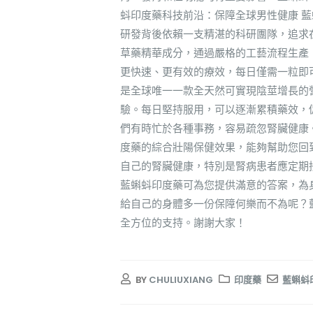
蚪印度藥科技前沿：保障全球男性健康 
研發背後依賴一支精湛的科研團隊，追求
草藥精華成分，通過嚴格的工藝流程生產
更快速、更有效的療效，每日僅需一粒即
是全球唯一一款全天然可實現陰莖增長的
驗。每日堅持服用，可以逐漸累積藥效，
們有時忙於各種事務，容易疏忽腎臟健康
度藥的綜合壯陽保健效果，能夠幫助您回
自己的腎臟健康，特別是腎病患者應定期
藍蝌蚪印度藥可為您提供滿意的答案，為
給自己的身體多一份保障何樂而不為呢？
全方位的支持。謝謝大家！
BY
CHULIUXIANG
印度藥
藍蝌蚪