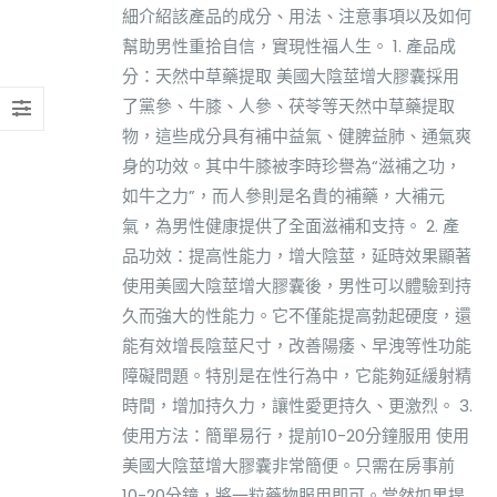
細介紹該產品的成分、用法、注意事項以及如何
幫助男性重拾自信，實現性福人生。 1. 產品成
分：天然中草藥提取 美國大陰莖增大膠囊採用
了黨參、牛膝、人參、茯苓等天然中草藥提取
物，這些成分具有補中益氣、健脾益肺、通氣爽
身的功效。其中牛膝被李時珍譽為“滋補之功，
如牛之力”，而人參則是名貴的補藥，大補元
氣，為男性健康提供了全面滋補和支持。 2. 產
品功效：提高性能力，增大陰莖，延時效果顯著
使用美國大陰莖增大膠囊後，男性可以體驗到持
久而強大的性能力。它不僅能提高勃起硬度，還
能有效增長陰莖尺寸，改善陽痿、早洩等性功能
障礙問題。特別是在性行為中，它能夠延緩射精
時間，增加持久力，讓性愛更持久、更激烈。 3.
使用方法：簡單易行，提前10-20分鐘服用 使用
美國大陰莖增大膠囊非常簡便。只需在房事前
10-20分鐘，將一粒藥物服用即可。當然如果提