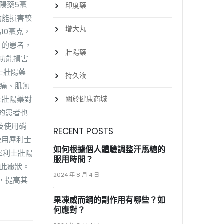
陽藥5毫
印度藥
功能損害較
增大丸
10毫克，
）的患者，
壯陽藥
肝功能損害
士壯陽藥
持久液
疼痛、肌無
關於健康商城
士壯陽藥對
的患者也
及使用硝
RECENT POSTS
使用犀利士
如何根據個人體驗調整汗馬糖的
犀利士壯陽
服用時間？
解此癥狀。
2024 年 8 月 4 日
，提高其
果凍威而鋼的副作用有哪些？如
何應對？