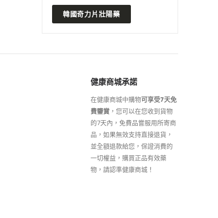
韓國奇力片壯陽藥
健康商城承諾
在健康商城中購物
可享受7天免
費鑒賞
，您可以在您收到貨物
的7天內，免費品嘗服用所寄商
品，如果無效支持直接退貨，
並全額退款給您，保證消費的
一切權益，購買正品有效藥
物，請認準健康商城！