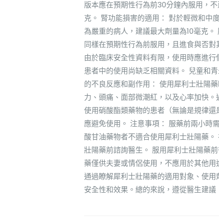
版本應在預期性行為前30分鐘內服用，
克。 腎功能損害的適用： 對於輕微和
為嚴重的病人，建議最大劑量為10毫克。
同樣在預期性行為前服用，且進食與否對其無明
由於臨床安全性資料有限，使用時應進行個別
患者中的使用尚缺乏相關資料。 兒童和青
的不良反應和副作用： 使用犀利士壯陽
力、頭痛、面部微潮紅，以及心率加快。
使用硝酸酯類藥物的患者（無論是規律還
應避免使用。 注意事項： 服藥前兩小時
酸甘油藥物者不適合使用犀利士壯陽藥。
壯陽藥前諮詢醫生。 服用犀利士壯陽藥前
藥僅供夫妻或情侶使用，不應用於其他用
通過瞭解犀利士壯陽藥的適用對象、使用
安全性和效果。總的來說，遵從醫生建議