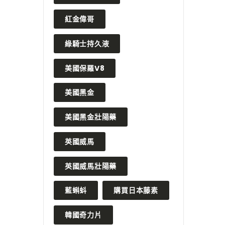
紅金偉哥
綠騎士持久液
美國保羅V8
美國黑金
美國黑金壯陽藥
英國威馬
英國威馬壯陽藥
藍蝌蚪
購買日本藤素
韓國奇力片