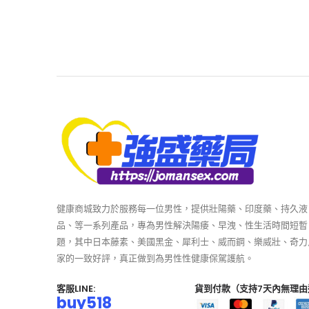
健康商城致力於服務每一位男性，提供壯陽藥、印度藥、持久液
品、等一系列產品，專為男性解決陽痿、早洩、性生活時間短暫
題，其中日本藤素、美國黑金、犀利士、威而鋼、樂威壯、奇力
家的一致好評，真正做到為男性性健康保駕護航。
客服LINE:
貨到付款（支持7天內無理由
buy518