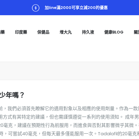
加line滿2000可享立減200的優惠
陽藥
印度藥
保健品
增大丸
持久液
健康BLOG
關
少年嗎？
前，我們必須首先瞭解它的適用對象以及相應的使用劑量。作為一款
用方式有其特定的建議，但也需謹慎遵從一系列的使用須知。 成年
20毫克，建議在預期性行為前服用，而進食與否對其影響微乎其微。
可嘗試40毫克，但每天最多僅能服用一次。Tadalafil的20毫克