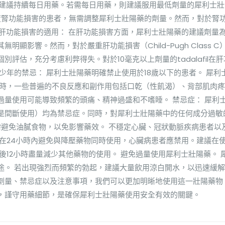
不建議持續每日用藥。若需每日用藥，則建議服用最低劑量的犀利士壯
中度腎功能損害的患者，無需調整犀利士壯陽藥的劑量。然而，對於腎
 肝功能損害的適用： 在肝功能損害方面，犀利士壯陽藥的建議劑量為
顯影響。然而，對於嚴重肝功能損害（Child-Pugh Class C
評估，充分考慮利弊得失。對於10毫克以上劑量的tadalafil在
少年的禁忌： 犀利士壯陽藥明確禁止使用於18歲以下的患者。 犀利
藥時，一些普遍的不良反應和副作用包括口乾（性飢渴）、背部肌肉
過量使用可能導致頻繁的頭痛、精神過盛和不嗜睡。 禁忌症： 犀利
是間斷使用）均為禁忌症。同時，對犀利士壯陽藥中的任何成分過敏
需避免油膩食物，以免影響藥效。 不穩定心臟、冠狀動脈疾病患者以
 在24小時內避免與降壓藥物同時使用，心臟病患者應禁用。建議在
後12小時盡量減少其他藥物的使用。 避免過量使用犀利士壯陽藥。 
途。 若出現強烈而頻繁的勃起，建議大量飲用涼白開水，以迅速緩
劑量、禁忌症以及注意事項，我們可以更加明晰地使用這一壯陽藥物
，謹守用藥細節，是確保犀利士壯陽藥使用安全有效的關鍵。