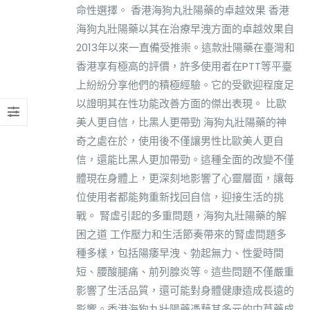
命性選擇。 香港海狗丸壯陽藥的卓越效果 香港
海狗丸壯陽藥以其在治療早洩方面的卓越效果自
2013年以來一直備受推崇。這款壯陽藥在臺灣和
香港享有極高的評價，許多使用者在PTT等平臺
上紛紛分享他們的積極經驗。它的受歡迎程度足
以證明其在性功能改善方面的傑出表現。 比歐
美人更自信，比黑人更帶勁 海狗丸壯陽藥的神
奇之處在於，使用後不僅讓男性比歐美人更自
信，還能比黑人更加帶勁。這種全面的改變不僅
體現在身體上，更深刻地影響了心靈層面，讓每
位使用者都能夠重新找回自信，迎接生活的挑
戰。 腎虛引起的多重問題，海狗丸壯陽藥的解
困之道 工作壓力和生活節奏帶來的腎虛問題多
種多樣，包括陽痿早洩、勃起無力、性愛時間
短、腰酸腿痛、前列腺炎等。這些問題不僅嚴重
影響了生活品質，還可能對身體健康造成長遠的
影響。香港海狗丸壯陽藥憑藉其多元的中草藥成