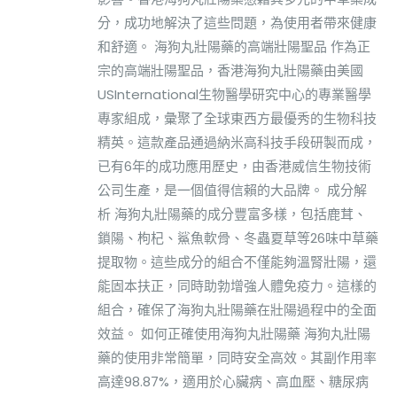
分，成功地解決了這些問題，為使用者帶來健康
和舒適。 海狗丸壯陽藥的高端壯陽聖品 作為正
宗的高端壯陽聖品，香港海狗丸壯陽藥由美國
USInternational生物醫學研究中心的專業醫學
專家組成，彙聚了全球東西方最優秀的生物科技
精英。這款產品通過納米高科技手段研製而成，
已有6年的成功應用歷史，由香港威信生物技術
公司生產，是一個值得信賴的大品牌。 成分解
析 海狗丸壯陽藥的成分豐富多樣，包括鹿茸、
鎖陽、枸杞、鯊魚軟骨、冬蟲夏草等26味中草藥
提取物。這些成分的組合不僅能夠溫腎壯陽，還
能固本扶正，同時助勃增強人體免疫力。這樣的
組合，確保了海狗丸壯陽藥在壯陽過程中的全面
效益。 如何正確使用海狗丸壯陽藥 海狗丸壯陽
藥的使用非常簡單，同時安全高效。其副作用率
高達98.87%，適用於心臟病、高血壓、糖尿病