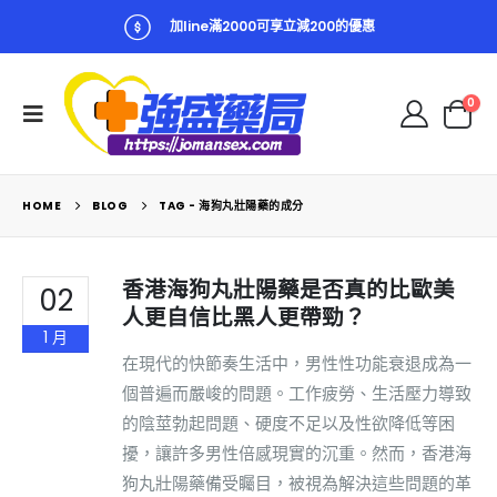
加line滿2000可享立減200的優惠
0
HOME
BLOG
TAG -
海狗丸壯陽藥的成分
香港海狗丸壯陽藥是否真的比歐美
02
人更自信比黑人更帶勁？
1 月
在現代的快節奏生活中，男性性功能衰退成為一
個普遍而嚴峻的問題。工作疲勞、生活壓力導致
的陰莖勃起問題、硬度不足以及性欲降低等困
擾，讓許多男性倍感現實的沉重。然而，香港海
狗丸壯陽藥備受矚目，被視為解決這些問題的革