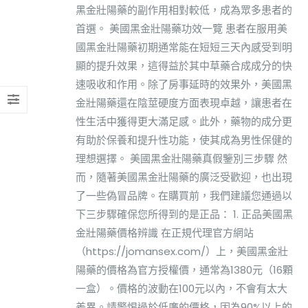
黑金壯陽藥的副作用相對較低，成為眾多患者的
首選。 美國黑金壯陽藥功效一覽 患者在服用美
國黑金壯陽藥初期通常能在短短三天內感受到明
顯的提升效果，這得益於其中草藥合成成分的快
速吸收和作用。除了房事延時的效果外，美國黑
金壯陽藥還在陰莖硬度方面表現卓越，讓患者在
性生活中獲得更大滿足感。此外，藥物的成分更
有助於保養和提升性功能，使其成為男性保健的
理想選擇。 美國黑金壯陽藥真假鑒別三步驟 然
而，隨著美國黑金壯陽藥的廣泛受歡迎，也出現
了一些偽冒品牌。在購買前，我們建議您通過以
下三步驟確保您所得到的是正品： 1. 正品美國黑
金壯陽藥價格辨識 在正規代理官方網站
（https://jomansex.com/）上，美國黑金壯
陽藥的價格為官方授權價，通常為1380元（16顆
一盒）。價格的波動在100元以內，不會有太大
差異。請警惕過於低廉的價格，因為90%以上的