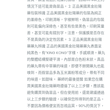
情況下這可能是偽冒品。 2. 正品美國黑金壯陽
藥包裝辨識 正品美國黑金壯陽藥的包裝為純正
的墨綠色，印刷清晰，字樣鮮明。偽冒品的包裝
則可能偏向深綠色，甚至有些是黑色，印刷質量
差，甚至可能有錯別字。注意，保護膜是否存在
不是真偽的決定性因素。 3. 正品美國黑金壯陽
藥藥丸辨識 正品的美國黑金壯陽藥藥丸表面呈
純黑色，有“KING KONG”字樣，手感順滑。藥丸
的整體結構堅硬平滑，內部是白色粉末狀。真品
的藥丸帶有中草藥的味道，即便不掰開藥丸也能
嗅到，而假冒品多為玉米澱粉等成分，帶有不同
的味道，如甜味。 藥師的最後提醒 如果您在購
買美國黑金壯陽藥時遵循了以上三步驟，應該能
避免購買到偽冒品。但在使用前，還是建議通過
以上三步驟的驗證，以確保您所得到的是正品。
不要因為價格便宜而忽視品質，90%的情況下，