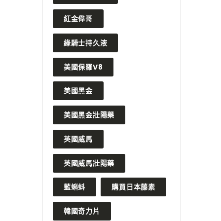
紅金偉哥
綠騎士持久液
美國保羅V8
美國黑金
美國黑金壯陽藥
英國威馬
英國威馬壯陽藥
藍蝌蚪
購買日本藤素
韓國奇力片