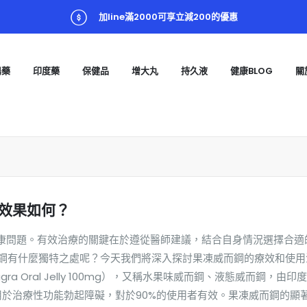
加line滿2000可享立減200的優惠
陽藥
印度藥
保健品
增大丸
持久液
健康BLOG
關
效果如何？
康問題。有效治療的關鍵在於遵從醫師建議，結合自身情況選擇合適
而鋼有什麼獨特之處呢？今天我們將深入探討果凍威而鋼的療效和使用
a Oral Jelly 100mg），又稱水果味威而鋼、液態威而鋼，由印度
要用於治療性功能勃起障礙，對於90%的使用者有效。果凍威而鋼的顯