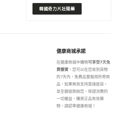
韓國奇力片壯陽藥
健康商城承諾
在健康商城中購物
可享受7天免
費鑒賞
，您可以在您收到貨物
的7天內，免費品嘗服用所寄商
品，如果無效支持直接退貨，
並全額退款給您，保證消費的
一切權益，購買正品有效藥
物，請認準健康商城！