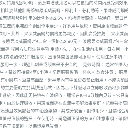
效可持續6至8小時。這意味著使用者可以在更短的時間內感受到效
較 相比於其他壯陽藥如原版威而鋼、犀利士、必利勁等，果凍威而鋼
而鋼引發副作用的比例約為2.5%，包括輕度頭痛、臉潮紅、胃口
廠生產的果凍威而鋼副作用更少。許多用戶反映，使用原版威而鋼時
作用。此外，果凍威而鋼的價格更為親民，因此廣受推薦。 果凍威
。 液態果凍威而鋼7包二盒，價格為2180元。 液態果凍威而鋼7包三
威而鋼 服用方法與注意事項 用藥方法： 在性生活前服用，每次用一
用方法類似於口服溶液，直接撕開包裝即可服用。 使用注意事項： 
最多服用一次，超過此劑量或頻率是不安全的。 見效時間： 通常在攝
生。藥效可持續4至6小時。記得服藥後喝一杯水。 飲食注意： 服
： 有心臟病、重度高血壓、近半年內有中風史者禁止服用，不能與硝
而鋼的主要優點在於其快速起效，因為舌下靜脈可以立即吸收西地那非
系統，因此能更快地被血液吸收，通常在10-15分鐘內見效。它具
用。由於快速吸收，果凍威而鋼在血液中溶解效果更好，能顯著提高
效迅速且效果顯著的ED治療藥物，其成分安全，副作用少，且價格合
個值得信賴的選擇。在使用時，請遵循正確的方法和注意事項，確保
通過正規渠道，以保證產品質量。