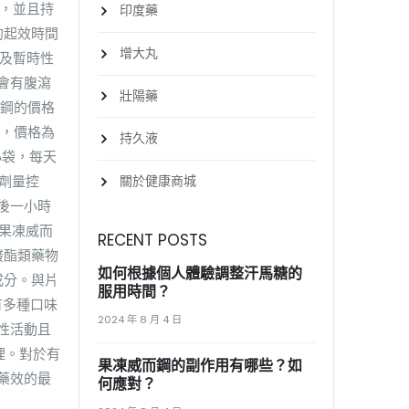
果，並且持
印度藥
的起效時間
增大丸
差及暫時性
會有腹瀉
壯陽藥
而鋼的價格
盒，價格為
持久液
小袋，每天
關於健康商城
劑量控
入後一小時
用果凍威而
RECENT POSTS
酸酯類藥物
如何根據個人體驗調整汗馬糖的
成分。與片
服用時間？
有多種口味
2024 年 8 月 4 日
性活動且
理。對於有
果凍威而鋼的副作用有哪些？如
藥效的最
何應對？