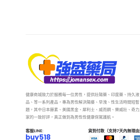
健康商城致力於服務每一位男性，提供壯陽藥、印度藥、持久液
品、等一系列產品，專為男性解決陽痿、早洩、性生活時間短暫
題，其中日本藤素、美國黑金、犀利士、威而鋼、樂威壯、奇力
家的一致好評，真正做到為男性性健康保駕護航。
客服LINE:
貨到付款（支持7天內無理由
buy518