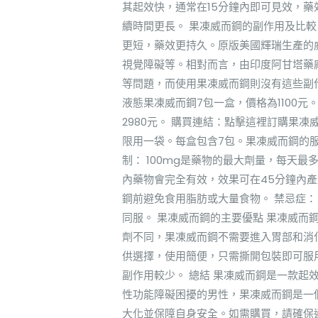
其起效快，通常在15分鐘內即可見效，藥
續時間更長。 果凍威而鋼的副作用及比
更短，藥效更持久。原版美國輝瑞生產的威
視覺障礙等。相對而言，由印度阿甘塔藥
等問題，而使用果凍威而鋼則沒有這些副
液態果凍威而鋼7包一盒，價格為1100元
2980元。 購買連結：點擊這裡訂購果凍
限用一袋。每盒包含7包。果凍威而鋼的服
制： 100mg是藥物的最大劑量，每天
內藥物會完全有效，效果可在45分鐘內產
鋼前避免食用脂肪或大量食物。 禁忌症
同服。 果凍威而鋼的主要優點 果凍威
劑不同，果凍威而鋼不需要進入胃部和消化
供選擇，使用簡便，只需撕開包裝即可服
副作用較少。 總結 果凍威而鋼是一款起
性功能障礙困擾的男性，果凍威而鋼是一
大化並保障自身安全。如需購買，請確保