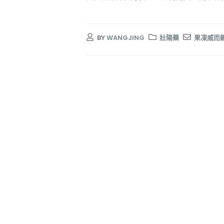
BY
WANGJING
壯陽藥
果凍威而