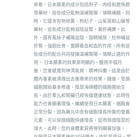
來看，日本藤素的成分包括附子、肉桂和鹿角膠
等藥材，這些成分能夠溫補腎陽，填精補髓。同
時，它還含有熟地黃、枸杞子、山茱萸和山藥等
藥材，這些成分能夠滋陰益腎，養肝補脾。此
外，還有菟絲子補陽益陰，固精縮尿，杜仲補益
肝腎，強筋壯骨，當歸養血和血的作用。所有這
些成分的配合共同發揮溫補腎陽，填精止遺的作
用。 日本藤素的效果是明顯的。服用半個月
後，您會感覺到神清氣爽，精神抖擻，這是由於
體內毒素被清理出去後帶來的效果。隨後，受損
細胞開始基本修復，陰莖海綿體的細胞開始生
長。由於睾丸和腎臟已經恢復健康狀態，此時性
能力也會顯著增強。繼續使用日本藤素，細胞會
正常分裂，因為藥丸中含有細胞增長所需的營養
元素，可以保證細胞快速增長，從而保證陰莖的
增大。此時，您的身體素質將得到顯著加強。
在服用日本藤素後的30分鐘內，由於其成分，當