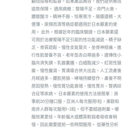
顧問指導和監督。如果產品無效，我們提供無效
退款保障。 適用病癥：腎陽不足、命門火衰、
腰膝酸冷、精神不振、怯寒畏冷、陽痿遺精、大
便薄、尿頻而清等病症都適用於日本藤素的使
用。 此外，根據近年的臨床驗證，日本藤素還
可用於治療腎陽不足引起的性功能減退、精子缺
乏、骨質疏鬆、慢性支氣管炎、坐骨神經痛、進
行性肌營養不良、老年型赤白帶過多、遺傳性小
腦共濟失調、乳腺囊腫、白細胞減少、紅斑性狼
瘡、慢性腹瀉、胃潰瘍合併大出血、人工流產後
月經過多、腰肌勞損、哮喘持續發作、產後不明
原因發熱、慢性腎功能衰竭、慢性胃炎、腎病綜
合征等疾病。 日本藤素的使用方法很簡單：房
事前20分鐘口服，亞洲人每次服用1粒，東歐和
南非人群每次服用1-2粒，但不要超過劑量。嚼
服效果更佳，年齡偏大或體質較弱者吸收會稍
慢，因此需要提前一些時間服用。 從藥性分析