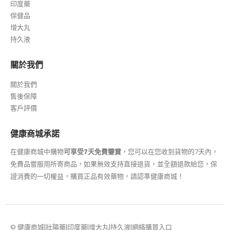
印度藥
保健品
增大丸
持久液
關於我們
關於我們
售後保障
客戶評價
健康商城承諾
在健康商城中購物
可享受7天免費鑒賞
，您可以在您收到貨物的7天內，
免費品嘗服用所寄商品，如果無效支持直接退貨，並全額退款給您，保
證消費的一切權益，購買正品有效藥物，請認準健康商城！
© 健康商城|壯陽藥|印度藥|增大丸|持久液|網絡購買入口