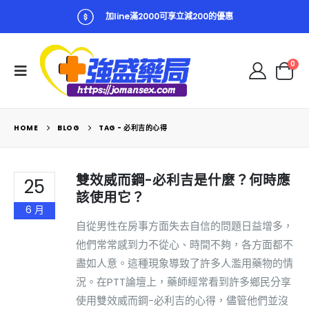
加line滿2000可享立減200的優惠
0
HOME
BLOG
TAG -
必利吉的心得
雙效威而鋼-必利吉是什麼？何時應
25
該使用它？
6 月
自從男性在房事方面失去自信的問題日益增多，
他們常常感到力不從心、時間不夠，各方面都不
盡如人意。這種現象導致了許多人濫用藥物的情
況。在PTT論壇上，藥師經常看到許多鄉民分享
使用雙效威而鋼-必利吉的心得，儘管他們並沒