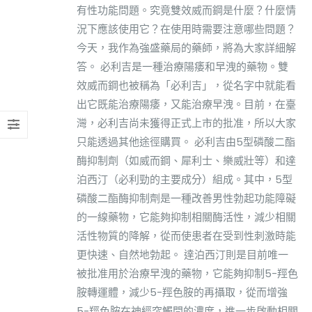
有性功能問題。究竟雙效威而鋼是什麼？什麼情
況下應該使用它？在使用時需要注意哪些問題？
今天，我作為強盛藥局的藥師，將為大家詳細解
答。 必利吉是一種治療陽痿和早洩的藥物。雙
效威而鋼也被稱為「必利吉」，從名字中就能看
出它既能治療陽痿，又能治療早洩。目前，在臺
灣，必利吉尚未獲得正式上市的批准，所以大家
只能透過其他途徑購買。 必利吉由5型磷酸二酯
酶抑制劑（如威而鋼、犀利士、樂威壯等）和達
泊西汀（必利勁的主要成分）組成。其中，5型
磷酸二酯酶抑制劑是一種改善男性勃起功能障礙
的一線藥物，它能夠抑制相關酶活性，減少相關
活性物質的降解，從而使患者在受到性刺激時能
更快速、自然地勃起。 達泊西汀則是目前唯一
被批准用於治療早洩的藥物，它能夠抑制5-羥色
胺轉運體，減少5-羥色胺的再攝取，從而增強
5-羥色胺在神經突觸間的濃度，進一步啟動相關