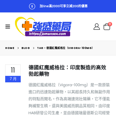
加line滿2000可享立減200的優惠
0
HOME
BLOG
TAG -
德國紅魔威格拉（VIGORA-100MG）
德國紅魔威格拉：印度製造的高效
11
勃起藥物
7 月
德國紅魔威格拉（Vigora-100mg）是一款原裝
進口的迅速勃起藥物，以其超長持久和無副作用
的特點而聞名。作為高端速效壯陽藥，它不僅能
夠補腎生精，還與美國威而鋼品質相同。由印度
HAB研發公司生產，並由德國瑞曼德斯公司經營