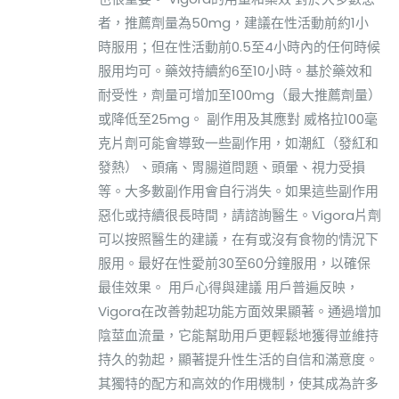
者，推薦劑量為50mg，建議在性活動前約1小
時服用；但在性活動前0.5至4小時內的任何時候
服用均可。藥效持續約6至10小時。基於藥效和
耐受性，劑量可增加至100mg（最大推薦劑量）
或降低至25mg。 副作用及其應對 威格拉100毫
克片劑可能會導致一些副作用，如潮紅（發紅和
發熱）、頭痛、胃腸道問題、頭暈、視力受損
等。大多數副作用會自行消失。如果這些副作用
惡化或持續很長時間，請諮詢醫生。Vigora片劑
可以按照醫生的建議，在有或沒有食物的情況下
服用。最好在性愛前30至60分鐘服用，以確保
最佳效果。 用戶心得與建議 用戶普遍反映，
Vigora在改善勃起功能方面效果顯著。通過增加
陰莖血流量，它能幫助用戶更輕鬆地獲得並維持
持久的勃起，顯著提升性生活的自信和滿意度。
其獨特的配方和高效的作用機制，使其成為許多