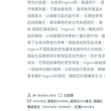
男性的首選。 在使用Vigora時，建議用戶： 遵
守推薦劑量，不要過量使用。 服用後多喝溫水
或蜂蜜水，以緩解可能的副作用。 在開始使用
前諮詢醫生，確保藥物的安全性和適用性。 總
結 德國紅魔威格拉（Vigora）作為一種高效的
勃起藥物，以其顯著的效果和少量的副作用，贏
得了全球消費者的青睞。通過增加陰莖血流量，
Vigora不僅能幫助男性獲得並維持持久的勃起，
還能在長期使用中實現陰莖自然增大。對於尋求
高效、可靠勃起藥物的男性來說，Vigora無疑是
一個值得信賴的選擇。立即諮詢可靠商家，瞭解
更多關於Vigora的資訊，開啟您的健康新生活！
BY
WANGJING
印度藥
VIGORA
,
威格拉100MG
,
威格拉100毫克
,
德國紅
魔威格拉（VIGORA-100MG）
,
紅魔VIGORA