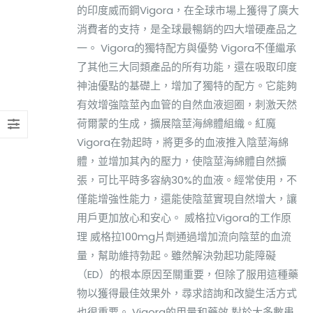
的印度威而鋼Vigora，在全球市場上獲得了廣大
消費者的支持，是全球最暢銷的四大增硬產品之
一。 Vigora的獨特配方與優勢 Vigora不僅繼承
了其他三大同類產品的所有功能，還在吸取印度
神油優點的基礎上，增加了獨特的配方。它能夠
有效增強陰莖內血管的自然血液迴圈，刺激天然
荷爾蒙的生成，擴展陰莖海綿體組織。紅魔
Vigora在勃起時，將更多的血液推入陰莖海綿
體，並增加其內的壓力，使陰莖海綿體自然擴
張，可比平時多容納30%的血液。經常使用，不
僅能增強性能力，還能使陰莖實現自然增大，讓
用戶更加放心和安心。 威格拉Vigora的工作原
理 威格拉100mg片劑通過增加流向陰莖的血流
量，幫助維持勃起。雖然解決勃起功能障礙
（ED）的根本原因至關重要，但除了服用這種藥
物以獲得最佳效果外，尋求諮詢和改變生活方式
也很重要。 Vigora的用量和藥效 對於大多數患