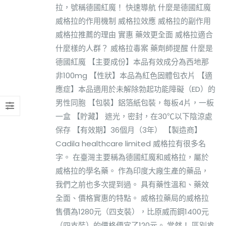
拉，號稱德國紅魔！ 快速導航 什麼是德國紅魔
威格拉的作用機制 威格拉效應 威格拉的副作用
威格拉推薦的理由 實惠 藥效更全面 威格拉適合
什麼樣的人群？ 威格拉毒案 藥劑師提醒 什麼是
德國紅魔 【主要成份】本品有效成分為西地那
非100mg 【性狀】本品為紅色固體包衣片 【適
應症】本品適用於未解除勃起功能障礙（ED）的
男性同胞 【包裝】鋁箔紙包裝，每板4片，一板
一盒 【貯藏】 遮光，密封，在30℃以下陰涼處
保存 【有效期】36個月（3年） 【製造商】
Cadila healthcare limited 威格拉有很多名
字。 在臺灣主要稱為德國紅魔和威格拉，屬於
威格拉的學名藥。 作為印度大廠生產的藥品，
我們之前也多次提到過。 具有藥性溫和、藥效
全面、價格實惠的特點。 威格拉藥局的威格拉
售價為1280元（四支裝），比原威而鋼1400元
（四支裝）的價格便宜了120元。 當然！ 區別肯