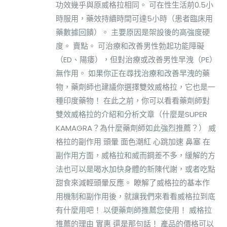
功效幾乎與原威格拉相同。 可在性生活前0.5小
時服用，藥效持續時間可達5小時（患者臨床用
藥數據回饋）。 主要原因是架設後的高強度硬
度。 賣點。 可治療和改善男性勃起功能障礙
（ED、陽痿），但對治療或改善男性早洩（PE）
無作用。 如果你正在尋找治療和改善早洩的藥
物，藥劑師也建議你選擇雙效威格拉，它也是一
種印度藥物！ 在此之前，你可以看看藥劑師對
雙效威格拉的介紹和分析文章（什麼是SUPER
KAMAGRA？為什麼藥劑師如此強烈推薦？） 威
格拉的副作用 頭暈 面色潮紅 心跳加速 鼻塞 在
副作用方面，威格拉和威而鋼差不多，緩解的方
法也可以是喝水加快身體的新陳代謝，或者吃點
甜食來減輕頭暈反應。 瞭解了威格拉的基本作
用機制和副作用後，就讓我們來看看威格拉到底
有什麼用吧！ 以便藥劑師推薦您使用！ 威格拉
推薦的理由 實惠 還是那句話！ 產品的價格可以