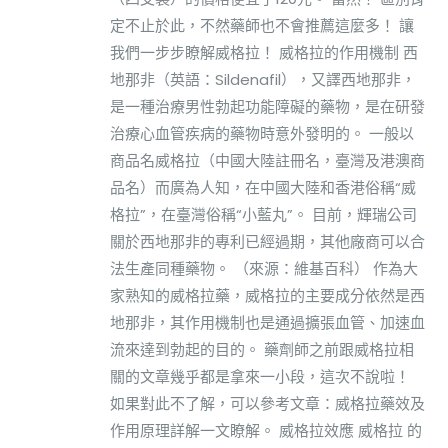
定不止於此，不然藥師也不會推薦這麼多！ 讓
我們一步步瞭解威格拉！ 威格拉的作用機制 西
地那非（英語：Sildenafil），又譯西地那非，
是一種治療男性勃起功能障礙的藥物，是在研發
治療心血管疾病的藥物時意外發明的。 一般以
商品名威格拉（中國大陸註冊名，臺灣及港澳商
品名）而廣為人知，在中國大陸和香港俗稱“威
格拉”，在臺灣俗稱“小藍丸”。 目前，輝瑞公司
關於西地那非的專利已經過期，其他廠商可以合
法生產同種藥物。 （來源：維基百科） 作為大
家熟知的威格拉藥，威格拉的主要成分依然是西
地那非，其作用機制也是通過擴張血管、加速血
流來達到勃起的目的。 藥劑師之前跟威格拉相
關的文章幾乎都是拿來一小段，這次不說啦！
如果對此不了解，可以參考文章：威格拉藥效及
作用原理詳解一文瞭解。 威格拉效應 威格拉 的