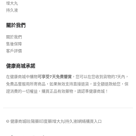
增大丸
持久液
關於我們
關於我們
售後保障
客戶評價
健康商城承諾
在健康商城中購物
可享受7天免費鑒賞
，您可以在您收到貨物的7天內，
免費品嘗服用所寄商品，如果無效支持直接退貨，並全額退款給您，保
證消費的一切權益，購買正品有效藥物，請認準健康商城！
© 健康商城|壯陽藥|印度藥|增大丸|持久液|網絡購買入口