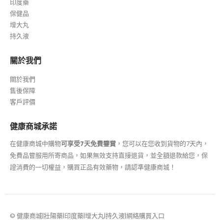
印度藥
保健品
增大丸
持久液
關於我們
關於我們
售後保障
客戶評價
健康商城承諾
在健康商城中購物
可享受7天免費鑒賞
，您可以在您收到貨物的7天內，
免費品嘗服用所寄商品，如果無效支持直接退貨，並全額退款給您，保
證消費的一切權益，購買正品有效藥物，請認準健康商城！
© 健康商城|壯陽藥|印度藥|增大丸|持久液|網絡購買入口