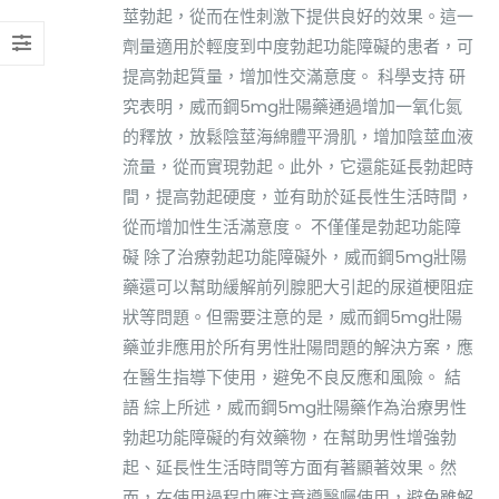
莖勃起，從而在性刺激下提供良好的效果。這一
劑量適用於輕度到中度勃起功能障礙的患者，可
提高勃起質量，增加性交滿意度。 科學支持 研
究表明，威而鋼5mg壯陽藥通過增加一氧化氮
的釋放，放鬆陰莖海綿體平滑肌，增加陰莖血液
流量，從而實現勃起。此外，它還能延長勃起時
間，提高勃起硬度，並有助於延長性生活時間，
從而增加性生活滿意度。 不僅僅是勃起功能障
礙 除了治療勃起功能障礙外，威而鋼5mg壯陽
藥還可以幫助緩解前列腺肥大引起的尿道梗阻症
狀等問題。但需要注意的是，威而鋼5mg壯陽
藥並非應用於所有男性壯陽問題的解決方案，應
在醫生指導下使用，避免不良反應和風險。 結
語 綜上所述，威而鋼5mg壯陽藥作為治療男性
勃起功能障礙的有效藥物，在幫助男性增強勃
起、延長性生活時間等方面有著顯著效果。然
而，在使用過程中應注意遵醫囑使用，避免雖解