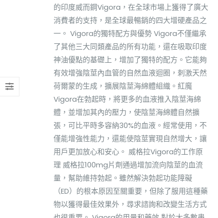
的印度威而鋼Vigora，在全球市場上獲得了廣大
消費者的支持，是全球最暢銷的四大增硬產品之
一。 Vigora的獨特配方與優勢 Vigora不僅繼承
了其他三大同類產品的所有功能，還在吸取印度
神油優點的基礎上，增加了獨特的配方。它能夠
有效增強陰莖內血管的自然血液迴圈，刺激天然
荷爾蒙的生成，擴展陰莖海綿體組織。紅魔
Vigora在勃起時，將更多的血液推入陰莖海綿
體，並增加其內的壓力，使陰莖海綿體自然擴
張，可比平時多容納30%的血液。經常使用，不
僅能增強性能力，還能使陰莖實現自然增大，讓
用戶更加放心和安心。 威格拉Vigora的工作原
理 威格拉100mg片劑通過增加流向陰莖的血流
量，幫助維持勃起。雖然解決勃起功能障礙
（ED）的根本原因至關重要，但除了服用這種藥
物以獲得最佳效果外，尋求諮詢和改變生活方式
也很重要。 Vigora的用量和藥效 對於大多數患