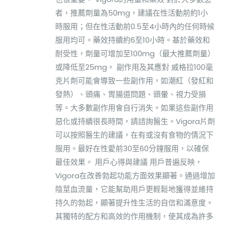
者，推薦劑量為50mg，建議在性活動前約1小
時服用；但在性活動前0.5至4小時內的任何時候
服用均可。藥效持續約6至10小時。基於藥效和
耐受性，劑量可增加至100mg（最大推薦劑量）
或降低至25mg。 副作用及其應對 威格拉100毫
克片劑可能會導致一些副作用，如潮紅（發紅和
發熱）、頭痛、胃腸道問題、頭暈、視力受損
等。大多數副作用會自行消失。如果這些副作用
惡化或持續很長時間，請諮詢醫生。Vigora片劑
可以按照醫生的建議，在有或沒有食物的情況下
服用。最好在性愛前30至60分鐘服用，以確保
最佳效果。 用戶心得與建議 用戶普遍反映，
Vigora在改善勃起功能方面效果顯著。通過增加
陰莖血流量，它能幫助用戶更輕鬆地獲得並維持
持久的勃起，顯著提升性生活的自信和滿意度。
其獨特的配方和高效的作用機制，使其成為許多