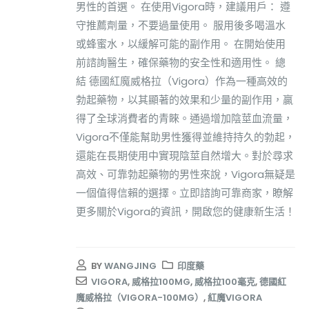
男性的首選。 在使用Vigora時，建議用戶： 遵
守推薦劑量，不要過量使用。 服用後多喝溫水
或蜂蜜水，以緩解可能的副作用。 在開始使用
前諮詢醫生，確保藥物的安全性和適用性。 總
結 德國紅魔威格拉（Vigora）作為一種高效的
勃起藥物，以其顯著的效果和少量的副作用，贏
得了全球消費者的青睞。通過增加陰莖血流量，
Vigora不僅能幫助男性獲得並維持持久的勃起，
還能在長期使用中實現陰莖自然增大。對於尋求
高效、可靠勃起藥物的男性來說，Vigora無疑是
一個值得信賴的選擇。立即諮詢可靠商家，瞭解
更多關於Vigora的資訊，開啟您的健康新生活！
BY
WANGJING
印度藥
VIGORA
,
威格拉100MG
,
威格拉100毫克
,
德國紅
魔威格拉（VIGORA-100MG）
,
紅魔VIGORA