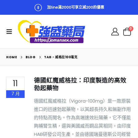
加line滿2000可享立減200的優惠
0
HOME
BLOG
TAG -
威格拉100毫克
德國紅魔威格拉：印度製造的高效
11
勃起藥物
7 月
德國紅魔威格拉（Vigora-100mg）是一款原裝
進口的迅速勃起藥物，以其超長持久和無副作用
的特點而聞名。作為高端速效壯陽藥，它不僅能
夠補腎生精，還與美國威而鋼品質相同。由印度
HAB研發公司生產，並由德國瑞曼德斯公司經營