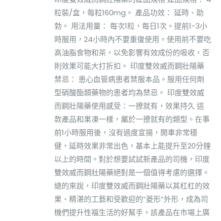
粒裝/盒，每粒160mg。 產品功效： 延時、助
勃。 用法用量： 每次1粒，每日1次。提前1-3小
時服用，24小時內不要重復使用。使用前不要吃
高油脂食物和茶，以免影響有效成份的吸收，否
則效果可能大打折扣。 印度雙效威而鋼壯陽藥
禁忌： 患心血管病患者禁服本品。服用任何劑
型硝酸酯類藥物的患者均為禁忌。 印度雙效威
而鋼壯陽藥使用感受：一撩就有，效果持久 這
款產品和果凍一樣，屬於一撩就有的類型。在事
前1小時服用後，沒有過度宣揚，開車非常穩
健，延時效果非常出色，基本上能提升至20分鐘
以上的時間。對於想要試試新產品的司機，印度
雙效威而鋼壯陽藥絕對是一個值得考慮的選擇。
總的來說，印度雙效威而鋼壯陽藥以其杠杠的效
果、精湛的工藝和受歡迎的“菱形”外形，成為司
機們提升性福生活的好幫手。該產品在市場上廣