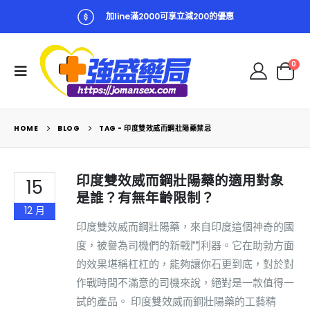
加line滿2000可享立減200的優惠
0
HOME
BLOG
TAG -
印度雙效威而鋼壯陽藥禁忌
印度雙效威而鋼壯陽藥的適用對象
15
是誰？有無年齡限制？
12 月
印度雙效威而鋼壯陽藥，來自印度這個神奇的國
度，被譽為司機們的新戰鬥利器。它在助勃方面
的效果堪稱杠杠的，能夠讓你石更到底，對於對
作戰時間不滿意的司機來說，絕對是一款值得一
試的產品。 印度雙效威而鋼壯陽藥的工藝精