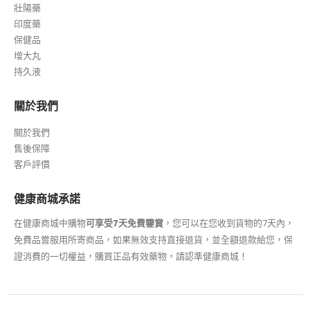
壯陽藥
印度藥
保健品
增大丸
持久液
關於我們
關於我們
售後保障
客戶評價
健康商城承諾
在健康商城中購物
可享受7天免費鑒賞
，您可以在您收到貨物的7天內，
免費品嘗服用所寄商品，如果無效支持直接退貨，並全額退款給您，保
證消費的一切權益，購買正品有效藥物，請認準健康商城！