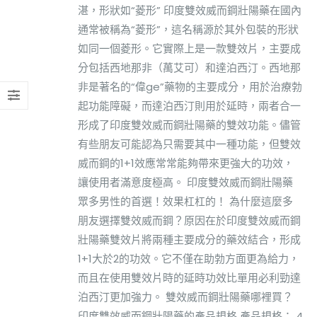
湛，形狀如“菱形” 印度雙效威而鋼壯陽藥在國內
通常被稱為“菱形”，這名稱源於其外包裝的形狀
如同一個菱形。它實際上是一款雙效片，主要成
分包括西地那非（萬艾可）和達泊西汀。西地那
非是著名的“偉ge”藥物的主要成分，用於治療勃
起功能障礙，而達泊西汀則用於延時，兩者合一
形成了印度雙效威而鋼壯陽藥的雙效功能。儘管
有些朋友可能認為只需要其中一種功能，但雙效
威而鋼的1+1效應常常能夠帶來更強大的功效，
讓使用者滿意度極高。 印度雙效威而鋼壯陽藥
眾多男性的首選！效果杠杠的！ 為什麼這麼多
朋友選擇雙效威而鋼？原因在於印度雙效威而鋼
壯陽藥雙效片將兩種主要成分的藥效結合，形成
1+1大於2的功效。它不僅在助勃方面更為給力，
而且在使用雙效片時的延時功效比單用必利勁達
泊西汀更加強力。 雙效威而鋼壯陽藥哪裡買？
印度雙效威而鋼壯陽藥的產品規格 產品規格： 4