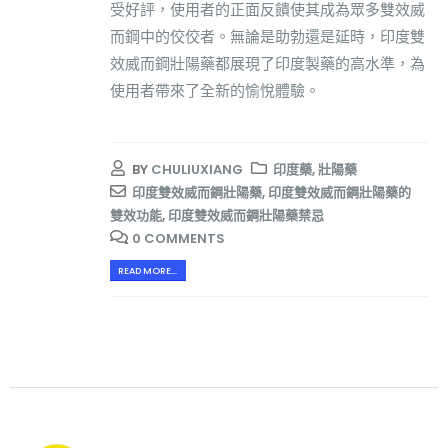
受好評，使用者的正面反饋使其成為眾多雙效威
而鋼中的佼佼者。無論是助勃還是延時，印度雙
效威而鋼壯陽藥都展現了印度製藥的高水準，為
使用者帶來了全新的愉悅體驗。
BY
CHULIUXIANG
印度藥
,
壯陽藥
印度雙效威而鋼壯陽藥
,
印度雙效威而鋼壯陽藥的
雙效功能
,
印度雙效威而鋼壯陽藥禁忌
0 COMMENTS
READ MORE...