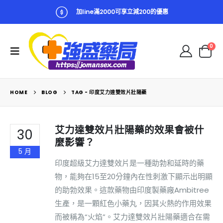
加line滿2000可享立減200的優惠
0
HOME
BLOG
TAG -
印度艾力達雙效片壯陽藥
艾力達雙效片壯陽藥的效果會被什
30
麼影響？
5 月
印度超級艾力達雙效片是一種助勃和延時的藥
物，能夠在15至20分鐘內在性刺激下顯示出明顯
的助勃效果。這款藥物由印度製藥廠Ambitree
生產，是一顆紅色小藥丸，因其火熱的作用效果
而被稱為“火焰”。艾力達雙效片壯陽藥適合在需