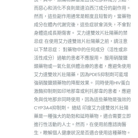
而惡心和消化不良則是達泊西汀成分的副作用。
然而，這些副作用通常是輕度且短暫的，當藥物
成分在體內代謝完後，這些症狀會消失，不會對
身體造成長期傷害。 艾力達雙效片壯陽藥的禁
忌症 在使用艾力達雙效片壯陽藥之前，請注意
以下禁忌症： 對藥物中的任何成分（活性或非
活性成分）過敏的患者不應服用。 服用硝酸鹽
類藥物或一氧化氮供體治療的患者，應避免使用
艾力達雙效片壯陽藥，因為PDE5抑制劑可能增
強硝酸鹽類藥物的降壓效果。 同時使用HIV蛋白
激酶抑制劑如印地那韋或利托那韋的患者，應避
免與伐地那非同時使用，因為這些藥物是強效的
CYP3A4抑制劑。 總結 印度艾力達雙效片壯陽
藥是一種強大的助勃和延時藥物，適合需要立即
進行性活動的人士。然而，在使用前應諮詢醫
生，瞭解個人健康狀況是否適合使用這種藥物。