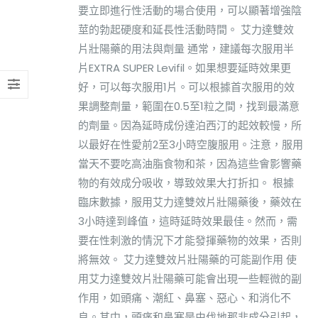
要立即進行性活動的場合使用，可以顯著增強陰
莖的勃起硬度和延長性活動時間。 艾力達雙效
片壯陽藥的用法與劑量 通常，建議每次服用半
片EXTRA SUPER Levifil。如果想要延時效果更
好，可以每次服用1片。可以根據首次服用的效
果調整劑量，範圍在0.5至1粒之間，找到最滿意
的劑量。因為延時成份達泊西汀的起效較慢，所
以最好在性愛前2至3小時空腹服用。注意，服用
當天不要吃高油脂食物和茶，因為這些會影響藥
物的有效成分吸收，導致效果大打折扣。 根據
臨床數據，服用艾力達雙效片壯陽藥後，藥效在
3小時達到峰值，這時延時效果最佳。然而，需
要在性刺激的情況下才能發揮藥物的效果，否則
將無效。 艾力達雙效片壯陽藥的可能副作用 使
用艾力達雙效片壯陽藥可能會出現一些輕微的副
作用，如頭痛、潮紅、鼻塞、惡心、和消化不
良。其中，頭痛和鼻塞是由伐地那非成分引起，