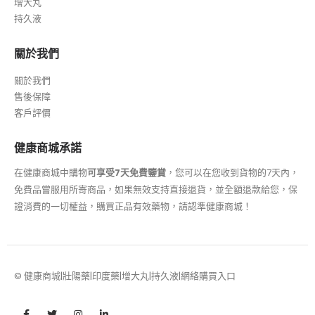
增大丸
持久液
關於我們
關於我們
售後保障
客戶評價
健康商城承諾
在健康商城中購物
可享受7天免費鑒賞
，您可以在您收到貨物的7天內，
免費品嘗服用所寄商品，如果無效支持直接退貨，並全額退款給您，保
證消費的一切權益，購買正品有效藥物，請認準健康商城！
© 健康商城|壯陽藥|印度藥|增大丸|持久液|網絡購買入口