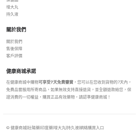
增大丸
持久液
關於我們
關於我們
售後保障
客戶評價
健康商城承諾
在健康商城中購物
可享受7天免費鑒賞
，您可以在您收到貨物的7天內，
免費品嘗服用所寄商品，如果無效支持直接退貨，並全額退款給您，保
證消費的一切權益，購買正品有效藥物，請認準健康商城！
© 健康商城|壯陽藥|印度藥|增大丸|持久液|網絡購買入口