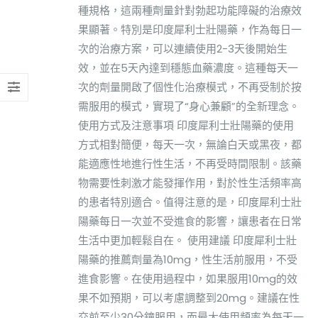
種規格，這兩種劑量針對勃起功能障礙的治療效
果顯著。特別是印度犀利士壯陽藥，作為每日一
次的治療方案，可以連續使用2-3天後開始生
效，並在5天內達到穩態血藥濃度。這種每天一
次的劑量開啟了個性化治療模式，不再受制於按
需服用的模式，實現了“身心兼顧”的全新理念。
使用方式及注意事項 印度犀利士壯陽藥的使用
方式相對簡便，每天一次，無論白天或黑夜，都
能適應性地進行性生活，不再受時間限制。該藥
物需要性刺激才能發揮作用，對於性生活頻率高
的患者特別適合。值得注意的是，印度犀利士壯
陽藥每日一次並不受進食的影響，讓患者在日常
生活中更加輕鬆自在。 使用建議 印度犀利士壯
陽藥的推薦劑量為10mg，性生活前服用，不受
進食影響。在使用過程中，如果服用10mg的效
果不如預期，可以考慮調整到20mg。建議在性
交前至少30分鐘服用，而最大使用頻率為每天一