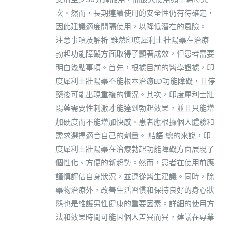
次。然而，長期連續使用的安全性仍有待確定，
因此建議適度間隔使用，以降低潛在的風險。
注意事項及解析 雖然印度犀利士壯陽藥在治療
勃起功能障礙方面取得了顯著成效，但患者需要
明白幾點事項。首先，根據目前的醫學證據，印
度犀利士壯陽藥不能根本治癒ED功能障礙，且停
藥後可能出現重複的情況。其次，印度犀利士壯
陽藥需要性刺激才能達到勃起效果，並且只能增
加硬度而不能增加快感。患者應根據個人體驗和
需求選擇適合自己的劑量。 結語 總的來說，印
度犀利士壯陽藥在治療勃起功能障礙方面展現了
個性化、方便的新趨勢。然而，患者在使用前應
謹慎評估自身狀況，並遵從醫生建議。同時，除
藥物治療外，改善生活習慣和保持良好的身心狀
態也是維護男性健康的重要因素。詳細的使用方
法和效果時間可能因個人差異而異，建議在專業