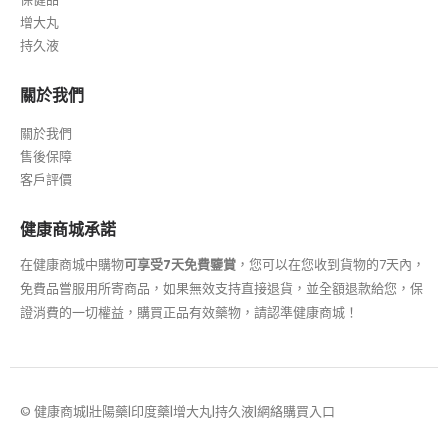
增大丸
持久液
關於我們
關於我們
售後保障
客戶評價
健康商城承諾
在健康商城中購物
可享受7天免費鑒賞
，您可以在您收到貨物的7天內，
免費品嘗服用所寄商品，如果無效支持直接退貨，並全額退款給您，保
證消費的一切權益，購買正品有效藥物，請認準健康商城！
© 健康商城|壯陽藥|印度藥|增大丸|持久液|網絡購買入口