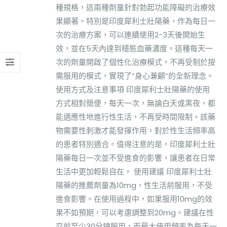
種規格，這兩種劑量針對勃起功能障礙的治療效
果顯著。特別是印度犀利士壯陽藥，作為每日一
次的治療方案，可以連續使用2-3天後開始生
效，並在5天內達到穩態血藥濃度。這種每天一
次的劑量開啟了個性化治療模式，不再受制於按
需服用的模式，實現了“身心兼顧”的全新理念。
使用方式及注意事項 印度犀利士壯陽藥的使用
方式相對簡便，每天一次，無論白天或黑夜，都
能適應性地進行性生活，不再受時間限制。該藥
物需要性刺激才能發揮作用，對於性生活頻率高
的患者特別適合。值得注意的是，印度犀利士壯
陽藥每日一次並不受進食的影響，讓患者在日常
生活中更加輕鬆自在。 使用建議 印度犀利士壯
陽藥的推薦劑量為10mg，性生活前服用，不受
進食影響。在使用過程中，如果服用10mg的效
果不如預期，可以考慮調整到20mg。建議在性
交前至少30分鐘服用，而最大使用頻率為每天一