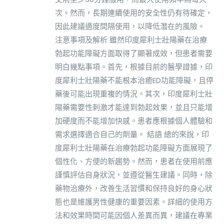
次。然而，長期連續使用的安全性仍有待確定，
因此建議適度間隔使用，以降低潛在的風險。
注意事項及解析 雖然印度犀利士壯陽藥在治療
勃起功能障礙方面取得了顯著成效，但患者需要
明白幾點事項。首先，根據目前的醫學證據，印
度犀利士壯陽藥不能根本治癒ED功能障礙，且停
藥後可能出現重複的情況。其次，印度犀利士壯
陽藥需要性刺激才能達到勃起效果，並且只能增
加硬度而不能增加快感。患者應根據個人體驗和
需求選擇適合自己的劑量。 結語 總的來說，印
度犀利士壯陽藥在治療勃起功能障礙方面展現了
個性化、方便的新趨勢。然而，患者在使用前應
謹慎評估自身狀況，並遵從醫生建議。同時，除
藥物治療外，改善生活習慣和保持良好的身心狀
態也是維護男性健康的重要因素。詳細的使用方
法和效果時間可能因個人差異而異，建議在專業