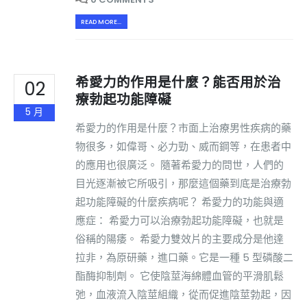
READ MORE...
希愛力的作用是什麼？能否用於治
02
療勃起功能障礙
5 月
希愛力的作用是什麼？市面上治療男性疾病的藥
物很多，如偉哥、必力勁、威而鋼等，在患者中
的應用也很廣泛。 隨著希愛力的問世，人們的
目光逐漸被它所吸引，那麼這個藥到底是治療勃
起功能障礙的什麼疾病呢？ 希愛力的功能與適
應症： 希愛力可以治療勃起功能障礙，也就是
俗稱的陽痿。 希愛力雙效片的主要成分是他達
拉非，為原研藥，進口藥。它是一種 5 型磷酸二
酯酶抑制劑。 它使陰莖海綿體血管的平滑肌鬆
弛，血液流入陰莖組織，從而促進陰莖勃起，因