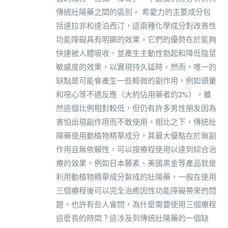
傳統壯陽藥之間的區別。 希愛力的主要成分包
括達拉非和達泊西汀，這兩種化學成分對改善性
功能障礙具有明顯的效果。它們的優勢在於能夠
快速被人體吸收，並產生主動性勃起和降低陰莖
敏感度的效果，以實現持久延時。然而，唯一的
缺點是可能會產生一些輕微的副作用，例如頭暈
和噁心等不適反應（大約佔用藥者的2%）。雖
然這個比例相對較低，但仍有許多男性朋友因為
害怕出現副作用而不敢使用。相比之下，傳統壯
陽藥使用動植物精華成分，其最大優點在於無副
作用且無依賴性，可以按療程使用以達到綜合治
療的效果。例如日本藤素、美國黑金等產品就是
利用動植物精華成分製成的壯陽藥，一般在使用
三個療程後可以完全治癒因性功能障礙帶來的問
題。也許有些人會問，為什麼需要使用三個療程
這麼長的時間？這涉及到傳統壯陽藥的一個缺