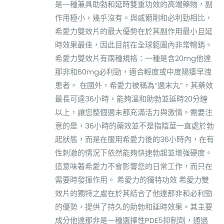
是一種兼具助勃和延時雙重功效的高端藥物，副
作用極小，幾乎沒有。與威爾剛和必利勁相比，
希愛力雙效片的最大優勢在於其副作用最小且延
時效果最佳，因此目前在全球範圍內非常暢銷。
希愛力雙效片有兩種規格：一種是含20mg他達
那非和60mg必利勁，適合輕度或中度陽痿早洩
患者。 在國外，希愛力被稱為“週末丸”，其藥效
最長可達36小時，能夠溫和助勃並延時20分鐘
以上，讓您整個週末都充滿活力與激情。需要注
意的是，36小時的藥效並不是指陰莖一直處於勃
起狀態，而是在服用希愛力後的36小時內，在有
性刺激的情況下依然能夠快速勃起並增強硬度。
這意味著希愛力不會影響您的日常工作，而只在
需要時發揮作用。 希愛力的獨特功效 希愛力雙
效片的獨特之處在於其結合了他達那非和必利勁
的優勢，提供了持久的助勃和延時效果。其主要
成分他達那非是一種選擇性PDE5抑制劑，通過