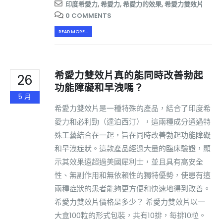
印度希愛力
,
希愛力
,
希愛力的效果
,
希愛力雙效片
0 COMMENTS
READ MORE...
希愛力雙效片真的能同時改善勃起
26
功能障礙和早洩嗎？
5 月
希愛力雙效片是一種特殊的產品，結合了印度希
愛力和必利勁（達泊西汀），這兩種成分通過特
殊工藝結合在一起，旨在同時改善勃起功能障礙
和早洩症狀。這款產品經過大量的臨床驗證，顯
示其效果遠超過美國犀利士，並且具有高安全
性、無副作用和無依賴性的獨特優勢，使患有這
兩種症狀的患者能夠更方便和快速地得到改善。
希愛力雙效片價格是多少？ 希愛力雙效片以一
大盒100粒的形式包裝，共有10排，每排10粒。