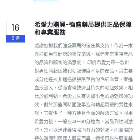
希愛力購買-強盛藥局提供正品保障
16
和專業服務
6 月
感謝您對我們強盛藥局的信任與支持！作為一家
專注於男性健康的領先商城，我們非常重視產品
的品質和顧客的滿意度。 印度希愛力是一款針
對男性勃起困難和勃起硬度不足的產品，其主要
成分他達拉非通過擴張陰莖內的毛細血管，促進
血液流入，從而實現快速且持久的勃起效果。相
比於必利勁，希愛力具有更加出色的助勃增硬功
效，對於那些同時面臨早洩和勃起問題的男性來
說，它提供了一種方便且全面的解決方案。服用
希愛力後，一般在40-60分鐘內，當受到性刺激
時，您可以迅速獲得強而有力的勃起。而實際的
持久時間則因個人體質而異，通常可以在原有基