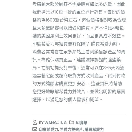
考慮到大部分顧客不需要購買如此多的量，因此
我們通常以10粒一排的單位進行銷售。每排的價
格約為1600新台幣左右，這個價格相對較為合理
且大多數顧客可以接受和購買。這不僅比4粒包
裝的美國犀利士效果更好，而且更具成本效益。
印度希愛力哪裡買更有保障？ 購買希愛力時，
消費者常常會在眾多網站上看到銷售該產品的資
訊。為確保購買正品，建議選擇認證的強盛藥
局。在網站提交訂單後，通常可以在3-5天內通
過黑貓宅配或超商取貨方式收到產品，貨到付款
的方式讓顧客購買更加安心。 這些資訊將幫助
您更好地瞭解希愛力雙效片，並做出明智的購買
選擇，以滿足您的個人需求和期望。
BY
WANGJING
印度藥
印度希愛力
,
希愛力雙效片
,
購買希愛力