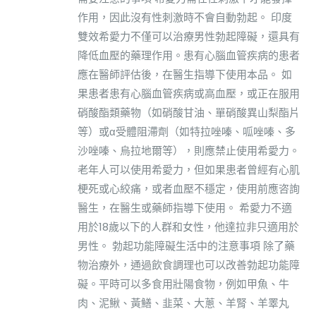
作用，因此沒有性刺激時不會自動勃起。 印度
雙效希愛力不僅可以治療男性勃起障礙，還具有
降低血壓的藥理作用。患有心腦血管疾病的患者
應在醫師評估後，在醫生指導下使用本品。 如
果患者患有心腦血管疾病或高血壓，或正在服用
硝酸酯類藥物（如硝酸甘油、單硝酸異山梨酯片
等）或α受體阻滯劑（如特拉唑嗪、呱唑嗪、多
沙唑嗪、烏拉地爾等），則應禁止使用希愛力。
老年人可以使用希愛力，但如果患者曾經有心肌
梗死或心絞痛，或者血壓不穩定，使用前應咨詢
醫生，在醫生或藥師指導下使用。 希愛力不適
用於18歲以下的人群和女性，他達拉非只適用於
男性。 勃起功能障礙生活中的注意事項 除了藥
物治療外，通過飲食調理也可以改善勃起功能障
礙。平時可以多食用壯陽食物，例如甲魚、牛
肉、泥鰍、黃鱔、韭菜、大蔥、羊腎、羊睪丸