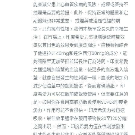
能並減少患上心血管疾病的風險，戒煙或堅持不
抽煙是首要的前提。此外，保持正常的體重和定
期鍛煉也非常重要。 戒煙與戒酒是性福的前
提，只有擁有性福，我們才能享受長久的幸福生
活！ 在市場上，印度希愛力堅挺增硬延時雙效
錠以其出色的效果受到廣泛關注。這種藥物結合
了他達拉非40mg和達泊西汀60mg的成分，能
夠讓陰莖更加堅挺並延長性行為時間。印度希愛
力通過增加陰莖的血流量，使更多的血液進入陰
莖，就像自然發生的性刺激一樣。血液的增加和
減少使陰莖中的動脈擴張，從而實現勃起。 印
度希愛力可以在飯前或飯後使用，但需要注意的
是，如果你在食用高脂肪飯後使用SUPER印度希
愛力，作用可能不會很快。 印度希愛力被迅速
吸收，最佳效果通常在服用藥物後30至120分鐘
之間出現。 然而，印度希愛力僅在性刺激發生
時才能產生勃起作用，它並不能僅僅通過服用藥