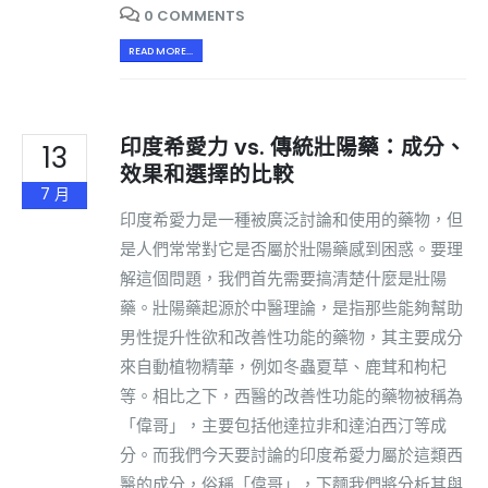
0 COMMENTS
READ MORE...
印度希愛力 vs. 傳統壯陽藥：成分、
13
效果和選擇的比較
7 月
印度希愛力是一種被廣泛討論和使用的藥物，但
是人們常常對它是否屬於壯陽藥感到困惑。要理
解這個問題，我們首先需要搞清楚什麼是壯陽
藥。壯陽藥起源於中醫理論，是指那些能夠幫助
男性提升性欲和改善性功能的藥物，其主要成分
來自動植物精華，例如冬蟲夏草、鹿茸和枸杞
等。相比之下，西醫的改善性功能的藥物被稱為
「偉哥」，主要包括他達拉非和達泊西汀等成
分。而我們今天要討論的印度希愛力屬於這類西
醫的成分，俗稱「偉哥」，下麵我們將分析其與