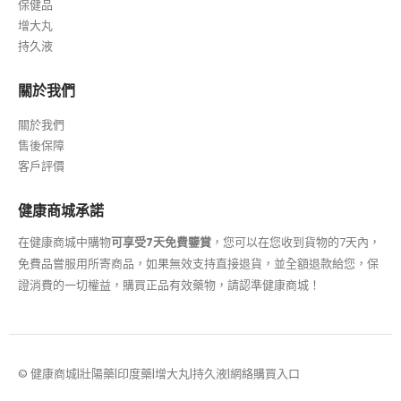
保健品
增大丸
持久液
關於我們
關於我們
售後保障
客戶評價
健康商城承諾
在健康商城中購物
可享受7天免費鑒賞
，您可以在您收到貨物的7天內，
免費品嘗服用所寄商品，如果無效支持直接退貨，並全額退款給您，保
證消費的一切權益，購買正品有效藥物，請認準健康商城！
© 健康商城|壯陽藥|印度藥|增大丸|持久液|網絡購買入口