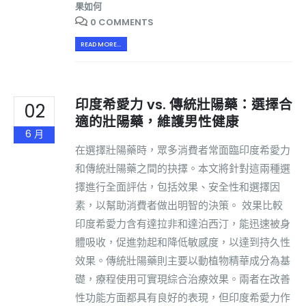
果如何
0 COMMENTS
READ MORE...
印度希愛力 vs. 傳統壯陽藥：選擇合
02
適的壯陽藥，維護男性健康
6 月
在選擇壯陽藥時，眾多消費者常面臨印度希愛力
和傳統壯陽藥之間的抉擇。本文將針對這兩種選
擇進行全面評估，包括效果、安全性和選擇因
素，以幫助消費者做出明智的決策。 效果比較
印度希愛力含有達拉非和達泊西汀，能迅速被身
體吸收，促進勃起和降低敏感度，以達到持久性
效果。傳統壯陽藥則主要以動植物精華成分為基
礎，療程使用可實現綜合治療效果。兩者在改善
性功能方面都具有良好的表現，但印度希愛力作