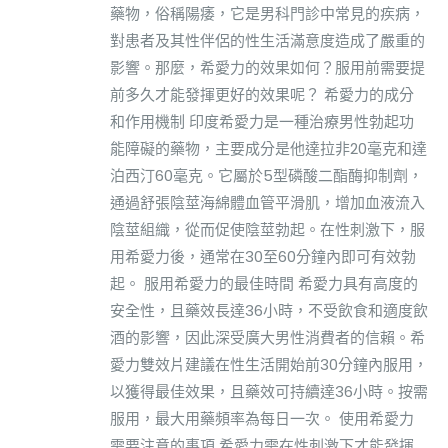
藥物，俗稱陽痿，它是男科門診中常見的疾病，
對患者及其性伴侶的性生活滿意度造成了嚴重的
影響。那麼，希愛力的效果如何？服用前需要提
前多久才能發揮更好的效果呢？ 希愛力的成分
和作用機制 印度希愛力是一種治療男性勃起功
能障礙的藥物，主要成分是他達拉非20毫克和達
泊西汀60毫克。它屬於5型磷酸二酯酶抑制劑，
通過舒張陰莖海綿體血管平滑肌，增加血液流入
陰莖組織，從而促使陰莖勃起。在性刺激下，服
用希愛力後，通常在30至60分鐘內即可有效勃
起。 服用希愛力的最佳時間 希愛力具有高度的
安全性，且藥效長達36小時，不受飲食和適度飲
酒的影響，因此深受廣大男性消費者的信賴。希
愛力雙效片建議在性生活開始前30分鐘內服用，
以獲得最佳效果，且藥效可持續達36小時。按需
服用，最大用藥頻率為每日一次。 使用希愛力
需要注意的事項 希愛力需在性刺激下才能發揮