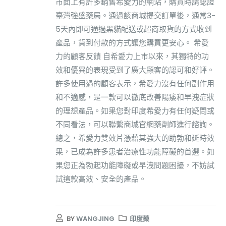
市面上有許多銷售希愛力的網站，購買時請認證
臺灣強盛藥局。通過該商城提交訂單後，通常3-
5天內即可通過黑貓配送或超商取貨的方式收到
產品，貨到付款的方式讓您購買更安心。 希愛
力的顧客反饋 自希愛力上市以來，其獨特的功
效和優異的表現受到了廣大顧客的認可和好評。
許多使用過的顧客表示，希愛力沒有任何副作用
和不適感，是一款可以徹底改善陽痿和早洩症狀
的理想產品。如果您對印度希愛力有任何疑問或
不同看法，可以聯繫商城官網藥劑師進行諮詢。
總之，希愛力雙效片憑藉其強大的助勃和延時效
果，已成為許多患者治療性功能障礙的首選。如
果您正為勃起功能障礙或早洩問題困擾，不妨試
試這款高效、安全的產品。
BY
WANGJING
印度藥