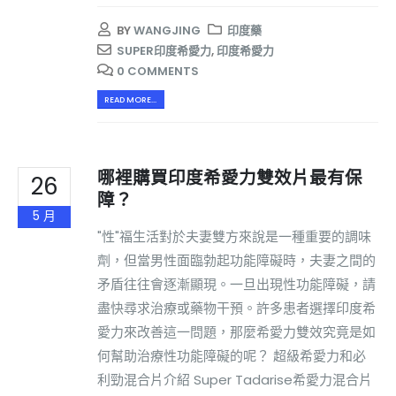
BY
WANGJING
印度藥
SUPER印度希愛力
,
印度希愛力
0 COMMENTS
READ MORE...
哪裡購買印度希愛力雙效片最有保
26
障？
5 月
"性"福生活對於夫妻雙方來說是一種重要的調味
劑，但當男性面臨勃起功能障礙時，夫妻之間的
矛盾往往會逐漸顯現。一旦出現性功能障礙，請
盡快尋求治療或藥物干預。許多患者選擇印度希
愛力來改善這一問題，那麼希愛力雙效究竟是如
何幫助治療性功能障礙的呢？ 超級希愛力和必
利勁混合片介紹 Super Tadarise希愛力混合片