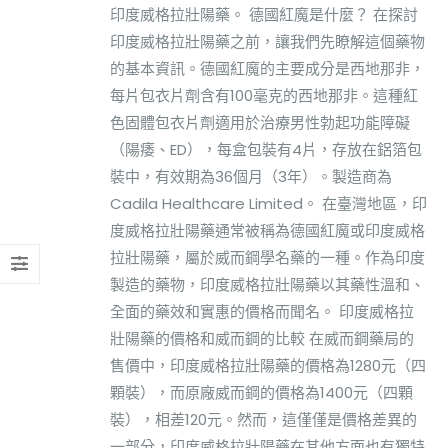
印度威格拉壯陽藥。 德國紅魔是什麼？ 在探討
印度威格拉壯陽藥之前，讓我們先瞭解這個藥物
的基本資訊。德國紅魔的主要成分是西地那非，
每片包衣片劑含有100毫克的西地那非。這種紅
色固體包衣片劑適用於治療男性勃起功能障礙
（陽痿、ED），每盒包裝有4片，存放在鋁箔包
裝中，有效期為36個月（3年）。製造商為
Cadila Healthcare Limited。 在臺灣地區，印
度威格拉壯陽藥通常被稱為德國紅魔或印度威格
拉壯陽藥，屬於威而鋼學名藥的一種。作為印度
製造的藥物，印度威格拉壯陽藥以其藥性溫和、
全面的藥效和實惠的價格而聞名。 印度威格拉
壯陽藥的價格和威而鋼的比較 在威而鋼藥局的
售價中，印度威格拉壯陽藥的價格為1280元（四
顆裝），而原廠威而鋼的價格為1400元（四顆
裝），相差120元。然而，這僅僅是價格差異的
一部分，印度威格拉壯陽藥在其他方面也有獨特