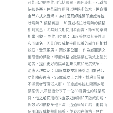
可能出現的副作用包括頭暈、面色潮紅、心跳加
快和鼻塞。這些副作用可以通過多飲水、進食甜
食等方式來緩解。 為什麼藥師推薦印度威格拉
壯陽藥？ 價格實惠： 印度威格拉壯陽藥的價格
相對實惠，尤其對長期使用者而言，節省的藥費
相當可觀。 副作用更低： 印度藥物以其藥性溫
和而聞名，因此印度威格拉壯陽藥的副作用相對
較低，受眾更廣。 藥效更全面： 作為威而鋼之
後研發的藥物，印度威格拉壯陽藥在功效上優於
前者，提供更好的陰莖勃起長度和硬度效果。
適應人群廣泛： 印度威格拉壯陽藥適用於勃起
功能障礙患者、35歲或以上男性、對房事質量
不滿意者等廣泛人群。 印度威格拉壯陽藥的服
藥案例 文章最後分享了一位38歲男性的服藥案
例，他之前使用的是臺廠威而鋼和美版威而鋼，
但效果和價格令他不滿。通過藥師介紹，他轉而
使用印度威格拉壯陽藥，並發現在價格、副作