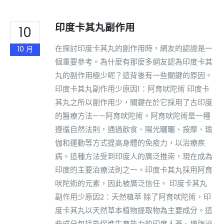
印度卡其丸副作用
10
在探討印度卡其丸的副作用時，網友的認證是一
10 月
個重要參考。為什麼有那麼多網友認為印度卡其
丸的副作用極少呢？這背後有一些關鍵的原因。
印度卡其丸副作用少原因1：阿育吠陀術 印度卡
其丸之所以副作用少，關鍵在於它採用了古印度
的醫療方法——阿育吠陀術。阿育吠陀術是一種
遵循自然法則，通過飲食、陽光曬曬、按摩、瑜
伽和運動等方式提高身體的免疫力，以治療疾
病。這種方法受到印度人的廣泛推崇，現在成為
印度的主要治療法則之一。印度卡其丸採用阿育
吠陀術的元素，因此被廣泛信任。 印度卡其丸
副作用少原因2：天然植萃 除了阿育吠陀術，印
度卡其丸以天然草本植物提取物為主要成分。這
些成分包括能促進生育能力的印度人蔘、增強泌