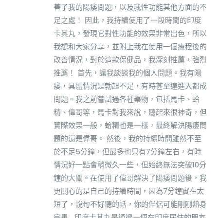
善了我的陽痿問題，以及我性功能其他方面的不
足之處！ 因此，我持續使用了一段時間的印度
卡其丸，發現它對性功能的效果非常出色，所以
我想和大家分享，並附上我在使用一個療程後的
改善情況，對於這款保健品，我深刻推薦，強烈
推薦！ 首先，讓我談談我的個人問題。我有陽
痿，具體情況是勃起不足，有時甚至連進入都成
問題。我之前嘗試過各種藥物，包括馬卡、蛤
精、偉哥等，馬卡對我來說，聽起來很神奇，但
實際效果一般，蛤精也是一樣，最終解決陽痿問
題的還是偉哥。 然後，我的持續時間雖然不至
於不足5分鐘，但最多也只有7分鐘左右，有時
情況好一點會稍微久一些，但始終無法突破10分
鐘的大關。在使用了偉哥解決了陽痿問題後，我
更關心的是自己的持續時間，因為7分鐘實在太
短了，說句不好聽的話，你的伴侶可能剛剛熱身
完畢... 印度卡其丸是通過一個在印度居住的朋友