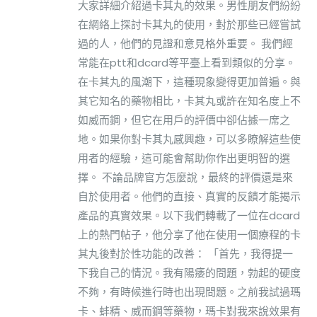
大家詳細介紹過卡其丸的效果。男性朋友們紛紛
在網絡上探討卡其丸的使用，對於那些已經嘗試
過的人，他們的見證和意見格外重要。 我們經
常能在ptt和dcard等平臺上看到類似的分享。
在卡其丸的風潮下，這種現象變得更加普遍。與
其它知名的藥物相比，卡其丸或許在知名度上不
如威而鋼，但它在用戶的評價中卻佔據一席之
地。如果你對卡其丸感興趣，可以多瞭解這些使
用者的經驗，這可能會幫助你作出更明智的選
擇。 不論品牌官方怎麼說，最終的評價還是來
自於使用者。他們的直接、真實的反饋才能揭示
產品的真實效果。以下我們轉載了一位在dcard
上的熱門帖子，他分享了他在使用一個療程的卡
其丸後對於性功能的改善： 「首先，我得提一
下我自己的情況。我有陽痿的問題，勃起的硬度
不夠，有時候進行時也出現問題。之前我試過瑪
卡、蚌精、威而鋼等藥物，瑪卡對我來說效果有