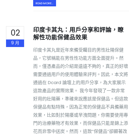
READ MORE...
印度卡其丸：用戶分享和評論，瞭
02
解性功能保健品效果
9 月
印度卡其丸是近年來備受矚目的男性壯陽保健
品，它號稱能在男性性功能方面全面提升。然
而，僅憑產品的介紹是遠遠不夠的，真正的好壞
需要通過用戶的使用體驗來評判。因此，本文將
通過在 Dcard 論壇上的用戶分享，為大家展示
這款產品的實際效果。 我今年發現了一款非常
好用的壯陽藥，準確來說應該是保健品。但這款
保健品有點特殊，因為正常的保健品不具備藥用
效果，比如對於陽痿或早洩問題，你需要使用專
門的治療藥物才有效果，而保健品只能是錦上添
花而非雪中送炭。然而，這款“保健品”卻顯著改