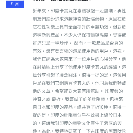
9 月
近年來，印度卡其丸在臺灣掀起一股熱潮，男性
朋友們紛紛追求這款神奇的壯陽藥物，原因在於
它在性功能上具有全面提升的卓越功效。但對於
這種新興產品，不少人仍保持懷疑態度，覺得或
許這只是一種炒作。 然而，一款產品是否真的
有效，最有發言權的還是使用過的用戶。這次，
我們官網為大家帶來了一位用戶的心得分享，他
在討論區上分享了他使用印度卡其丸的經驗，這
篇分享引起了廣泛關注。值得一提的是，這位用
戶是在我們官網購買卡其丸的，他同意我們轉載
他的文章，希望能對大家有所幫助。 印度藥的
神奇之處 最近，我嘗試了許多壯陽藥，包括來
自日本和印度的產品，總共買了近10種。值得一
提的是，印度的壯陽藥似乎在效果上優於日本
的，這讓我對印度的藥物文化產生了濃厚的興
趣。為此，我特地研究了一下古印度的阿育吠陀