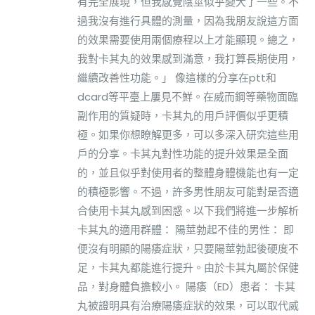
有完全展現，但我感覺陰莖似乎變大了一些。不
過我沒有進行具體的測量，因為我朋友說這方面
的效果需要使用兩個療程以上才能顯現。總之，
我對卡其丸的效果感到滿意，我打算長期使用，
繼續改善性功能。」 像這樣的分享在ptt和
dcard等平臺上屢見不鮮。在威而鋼等藥物面臨
副作用的質疑時，卡其丸的用戶評價似乎更積
極。如果你想瞭解更多，可以多深入研究這些用
戶的分享。卡其丸對性功能的提升效果是全面
的，並且似乎對使用者的整體身體機能也有一定
的積極影響。不過，許多男性朋友可能對是否適
合使用卡其丸感到困惑。以下我們將進一步解析
卡其丸的適用群體： 陽莖勃起不佳的男性： 即
便沒有明顯的陽痿症狀，只要陽莖勃起後硬度不
足，卡其丸都能進行提升。由於卡其丸屬於保健
品，對身體負擔較小。 陽痿（ED）患者： 卡其
丸被證明具有治療陽痿症狀的效果，可以取代威