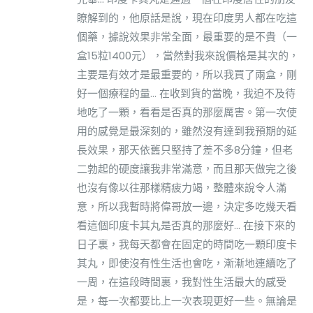
瞭解到的，他原話是說，現在印度男人都在吃這
個藥，據說效果非常全面，最重要的是不貴（一
盒15粒1400元），當然對我來說價格是其次的，
主要是有效才是最重要的，所以我買了兩盒，剛
好一個療程的量... 在收到貨的當晚，我迫不及待
地吃了一顆，看看是否真的那麼厲害。第一次使
用的感覺是最深刻的，雖然沒有達到我預期的延
長效果，那天依舊只堅持了差不多8分鐘，但老
二勃起的硬度讓我非常滿意，而且那天做完之後
也沒有像以往那樣精疲力竭，整體來說令人滿
意，所以我暫時將偉哥放一邊，決定多吃幾天看
看這個印度卡其丸是否真的那麼好... 在接下來的
日子裏，我每天都會在固定的時間吃一顆印度卡
其丸，即使沒有性生活也會吃，漸漸地連續吃了
一周，在這段時間裏，我對性生活最大的感受
是，每一次都要比上一次表現更好一些。無論是