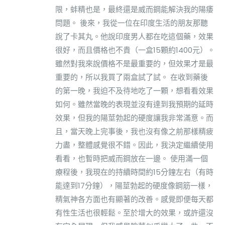
限，蚌精也是，最終還是威而鋼能解決我的陽痿
問題。 後來，我從一位在印度生活的朋友那聽
說了卡其丸。他說印度男人都在吃這個藥，效果
很好，而且價格也不貴（一盒15顆約1400元）。
雖然對我來說價格不是最重要的，但效果才是最
重要的，所以我買了兩盒試了試。 在收到藥後
的第一晚，我迫不及待地吃了一顆，想看看效果
如何。雖然當晚的表現並沒有達到我預期的延時
效果，但我的陽莖勃起的硬度讓我非常滿意。而
且，當天晚上完事後，我也沒有像之前那樣精疲
力盡，整體感覺很不錯。因此，我決定繼續使用
看看，也暫時把威而鋼放在一邊。 使用滿一個
療程後，我現在的持續時間約15分鐘左右（有時
能達到17分鐘），陽莖勃起的硬度像鋼筋一樣，
精氣神各方面也有顯著的改善。感覺即便每天都
有性生活也很輕鬆。至於增大的效果，或許還沒