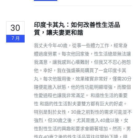
印度卡其丸：如何改善性生活品
30
質，讓夫妻更和諧
7 月
我丈夫今年40歲，從事一些體力工作，經常身
體過度勞累。每次他回家後，性生活總是無法讓
我滿意，讓我感到心癢難耐，但我又不忍心抱怨
他。幸好，我在強盛藥局購買了一盒印度卡其
丸。每次他服用後，效果確實非常好，僅需20分
鐘便能進入狀態，他的性功能明顯增強，而整個
性愛過程也讓我非常滿足。 和諧性生活的重要
性 和諧的性生活對夫妻雙方都有巨大的好處。
特別是對於女性，30歲之前對性的需求可能並不
強烈，但30歲之後，尤其是進入40歲以後，女
性對性生活的興趣和要求會顯著增加。然而，男
性在40歲之後的性生活品質往往開始下降，很