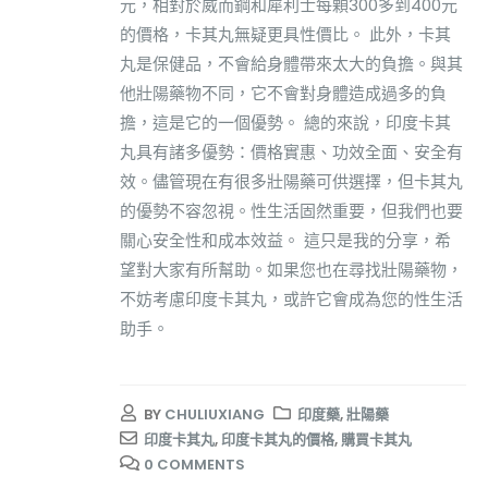
元，相對於威而鋼和犀利士每顆300多到400元
的價格，卡其丸無疑更具性價比。 此外，卡其
丸是保健品，不會給身體帶來太大的負擔。與其
他壯陽藥物不同，它不會對身體造成過多的負
擔，這是它的一個優勢。 總的來說，印度卡其
丸具有諸多優勢：價格實惠、功效全面、安全有
效。儘管現在有很多壯陽藥可供選擇，但卡其丸
的優勢不容忽視。性生活固然重要，但我們也要
關心安全性和成本效益。 這只是我的分享，希
望對大家有所幫助。如果您也在尋找壯陽藥物，
不妨考慮印度卡其丸，或許它會成為您的性生活
助手。
BY
CHULIUXIANG
印度藥
,
壯陽藥
印度卡其丸
,
印度卡其丸的價格
,
購買卡其丸
0 COMMENTS