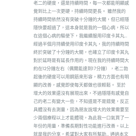
老二的硬度，還是持續時間，每一次都能明顯感
覺到比上一次更硬，持續時間更長。 雖然我的
持續時間依然沒有突破十分鐘的大關，但已經隱
隱快要超過了，這本身就是我的一個心病，所以
在這個心病的驅使下，我繼續服用印度卡其丸...
經過半個月持續使用印度卡其丸，我的持續時間
終於突破了十分鐘的大關，也確立了印度卡其丸
對於延時是有延長作用的。現在我的持續時間大
約在12分鐘左右（偶爾能達到17分鐘），老二勃
起後的硬度可以用鋼筋來形容，精力方面也有明
顯的改善，感覺即使每天都做也很輕鬆。 至於
增大的效果還沒有展現出來，不過隱隱有感覺自
己的老二有變大一些，不知道是不是錯覺，反正
具體沒有去測量，因為朋友說增大的效果需要至
少兩個療程以上才能體現，為此我一口氣買了一
年份的用量，準備長期對性功能進行改善。以上
就是我的分享，希望對大家有所幫助... 通過本文