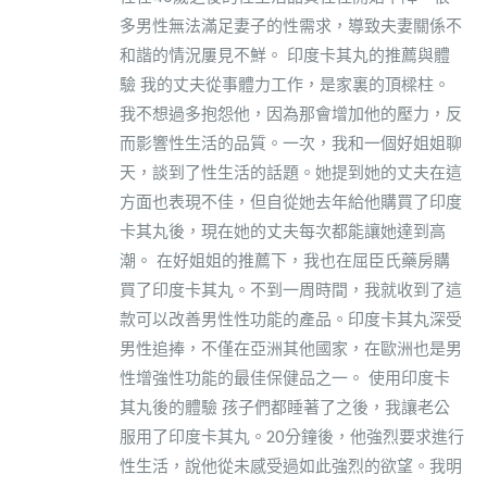
多男性無法滿足妻子的性需求，導致夫妻關係不
和諧的情況屢見不鮮。 印度卡其丸的推薦與體
驗 我的丈夫從事體力工作，是家裏的頂樑柱。
我不想過多抱怨他，因為那會增加他的壓力，反
而影響性生活的品質。一次，我和一個好姐姐聊
天，談到了性生活的話題。她提到她的丈夫在這
方面也表現不佳，但自從她去年給他購買了印度
卡其丸後，現在她的丈夫每次都能讓她達到高
潮。 在好姐姐的推薦下，我也在屈臣氏藥房購
買了印度卡其丸。不到一周時間，我就收到了這
款可以改善男性性功能的產品。印度卡其丸深受
男性追捧，不僅在亞洲其他國家，在歐洲也是男
性增強性功能的最佳保健品之一。 使用印度卡
其丸後的體驗 孩子們都睡著了之後，我讓老公
服用了印度卡其丸。20分鐘後，他強烈要求進行
性生活，說他從未感受過如此強烈的欲望。我明