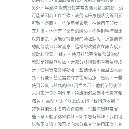
另外，年過30歲的男性常常會遇到勃起問題，這
可能是因為工作忙碌、疲勞或是身體狀況等因素
所致。然而，一些使用者表示，在使用了印度卡
其丸後，他們有了全新的體驗。不僅射精時間比
以前更長，還能保持更硬的勃起狀態，這讓他們
的配偶感到非常滿意。這樣的改變實在讓人感到
感動和欣喜。 此外，使用壯陽藥後最希望的感
覺就是輕鬆無負擔。大部分壯陽藥都含有醫藥成
分，使用後常常伴隨著一些副作用，而且因人而
異。有些人甚至需要尋求醫療治療。然而，一些
使用印度卡其丸的PPT用戶表示，他們使用後並
未出現常見的副作用，這讓他們感到非常驚喜和
滿意。 當然，除了以上的回饋，我們還收到了
許多其他使用者的心得體驗。有些體驗非常害
羞，讓人聽了都會臉紅。如果您有興趣，我們可
以私下交流，我可以向您分享其他使用印度卡其