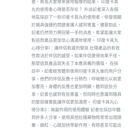
查，將為大家帶來實地報導的結果。 印度卡其
丸的使用者心得是否存在？ 外派記者深入各個
地區採訪了一些印度卡其丸的使用者，但發現關
於陽具強健的問題會讓人感到害羞。儘管如此，
記者仍然努力帶回第一手的消息，希望能讓大家
對這款產品更加信心滿滿地使用。 印度卡其丸
心得分享1：讓伴侶有感的堅挺 壯陽產品的有效
性取決於伴侶的感受。如果伴侶覺得效果不佳，
那麼這款產品就失去了本應具備的價值。 在採
訪中，記者經常聽到使用印度卡其丸後的用戶分
享，他們的伴侶反應十分熱烈，呼喊聲比以前更
加響亮，身體的反應也更加明顯。聽到這些分
享，記者也感到有些害羞，但同時也意識到陽具
的堅挺確實能讓伴侶更加滿意。 印度卡其丸心
得分享2：無副作用的使用體驗 記者在採訪中聽
到許多人分享，使用其他壯陽藥物時常常出現頭
暈、臉紅、心跳加快等副作用，有時甚至可能出