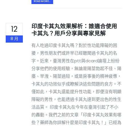
READ MORE...
印度卡其丸效果解析：誰適合使用
12
卡其丸？用戶分享與專家見解
8 月
有人吃過印度卡其丸嗎？對於性功能障礙的困
擾，男性朋友們或許早已經聽聞過卡其丸的名
字。近來，臺灣男性在ptt與dcard論壇上紛紛
分享他們的使用經驗，無論是陽莖勃起不佳、陽
痿、早洩、陽莖過短，或是房事後的精神疲憊，
卡其丸的功效似乎成瞭解決這些問題的良方。不
僅如此，卡其丸還能提升性功能，即便沒有明顯
障礙的男性，也能透過卡其丸達到更出色的性生
活品質。 印度卡其丸在今年在臺灣引起了不小
的轟動。我們之前的文章「印度卡其丸效果有哪
些？藥師為你詳解什麼是印度卡其丸！」已經為