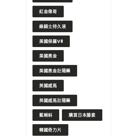
紅金偉哥
綠騎士持久液
美國保羅V8
美國黑金
美國黑金壯陽藥
英國威馬
英國威馬壯陽藥
藍蝌蚪
購買日本藤素
韓國奇力片