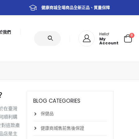
健康商城全場商品全新正品、質量保障
於我們
Hello!
0
My
Account
？
BLOG CATEGORIES
於在臺灣
保健品
何順利購
於對這款產
健康商城售前售後保證
品店是主