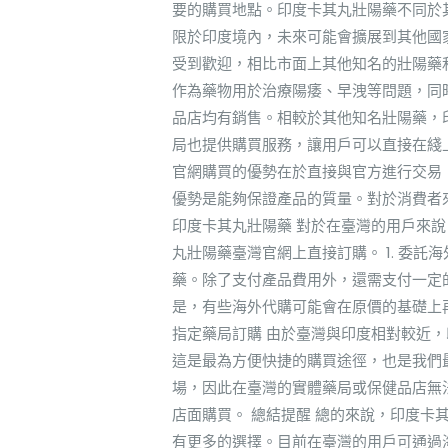
要的購買地點。印度卡其丸壯陽藥不同於
限於印度境內，未來可能會擴展到其他國
受到歡迎，相比市面上其他知名的壯陽藥
作為藥物用於治療陽痿、早洩等問題，同
品店均有銷售。相較於其他知名壯陽藥，
局也提供購買服務，讓用戶可以直接在綫
官網購買的優勢在於直接與官方進行交易
優勢是能夠保證產品的質量。對於消費者
印度卡其丸壯陽藥 對於在臺灣的用戶來
丸壯陽藥臺灣官網上直接訂購。 1. 委
藥。除了支付產品費用外，還需支付一定
是，有些海外代購可能會在原價的基礎上再
指定藥局訂購 由於臺灣與印度相對較近
這是最為方便快捷的購買途徑，也是我們
場，因此在臺灣的實體藥局或保健品店無
店面購買。 總結提醒 總的來說，印度
有更多的選擇。目前在臺灣的用戶可通過