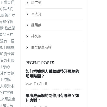
線下購買僅
印度藥
的價格而
增大丸
壯陽藥可以
局和保健
壯陽藥
購 強盛藥
產品。在
持久液
買還有一個
關於健康商城
戶如何購買
在印度卡其
卡其丸壯陽
RECENT POSTS
注意的
如何根據個人體驗調整汗馬糖的
卡其丸官網
服用時間？
線上訂購。
2024 年 8 月 4 日
進入臺灣市
以在實體
果凍威而鋼的副作用有哪些？如
未來可能會
何應對？
建議大家