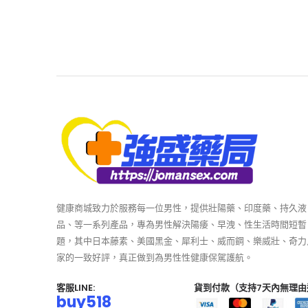
健康商城致力於服務每一位男性，提供壯陽藥、印度藥、持久液
品、等一系列產品，專為男性解決陽痿、早洩、性生活時間短暫
題，其中日本藤素、美國黑金、犀利士、威而鋼、樂威壯、奇力
家的一致好評，真正做到為男性性健康保駕護航。
客服LINE:
貨到付款（支持7天內無理由
buy518