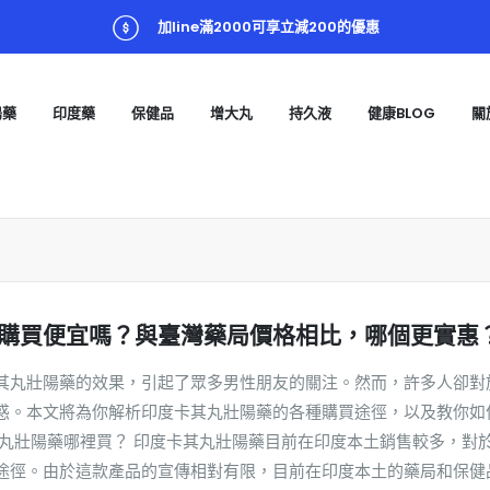
加line滿2000可享立減200的優惠
陽藥
印度藥
保健品
增大丸
持久液
健康BLOG
關
購買便宜嗎？與臺灣藥局價格相比，哪個更實惠
其丸壯陽藥的效果，引起了眾多男性朋友的關注。然而，許多人卻對
惑。本文將為你解析印度卡其丸壯陽藥的各種購買途徑，以及教你如
其丸壯陽藥哪裡買？ 印度卡其丸壯陽藥目前在印度本土銷售較多，對
途徑。由於這款產品的宣傳相對有限，目前在印度本土的藥局和保健