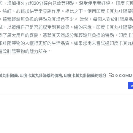
起、增加持久力和20分鐘內見效等特點，深受使用者好評。 印度卡
、臉紅、心跳加快等常見副作用。相比之下，使用印度卡其丸壯陽藥
，這種輕鬆無負擔的特點為其增色不少。 當然，每個人對於壯陽產
試，以瞭解自己是否能感受到其效果。總的來說，印度卡其丸壯陽藥
到了廣大用戶的喜愛。憑藉其天然成分和輕鬆無負擔的特點，印度卡
求壯陽藥物的人獲得更好的生活品質。如果您尚未嘗試過印度卡其丸
這款壯陽藥物的魅力所在。
其丸壯陽藥
,
印度卡其丸壯陽藥的價格
,
印度卡其丸壯陽藥的成分
0 COMM
R