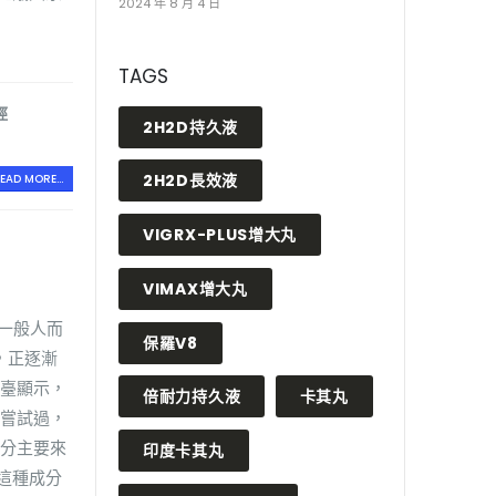
2024 年 8 月 4 日
TAGS
徑
2H2D持久液
2H2D長效液
EAD MORE...
VIGRX-PLUS增大丸
VIMAX增大丸
對一般人而
保羅V8
，正逐漸
平臺顯示，
倍耐力持久液
卡其丸
未嘗試過，
成分主要來
印度卡其丸
這種成分