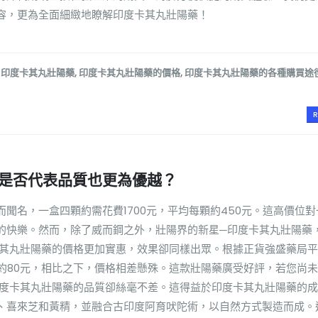
容，更為全面細緻地瞭解印度卡其丸壯陽藥！
印度卡其丸壯陽藥
,
印度卡其丸壯陽藥的價格
,
印度卡其丸壯陽藥的各種購買途
R
是否代表品質也更為優越？
聞名，一盒四顆約需花費1700元，平均每顆約450元。這高價位
的快樂。然而，除了威而鋼之外，壯陽界的新星─印度卡其丸壯陽藥
卡其丸壯陽藥的價格更加實惠，效果卻同樣出眾。根據正貨強盛藥局
顆僅約80元，相比之下，價格相差懸殊。這款壯陽藥廣受好評，若您尚
印度卡其丸壯陽藥的品質卻絲毫不差。這得益於印度卡其丸壯陽藥的
、喜來芝和黃精，並融合古印度阿育吠陀術，以自然方式製造而成。