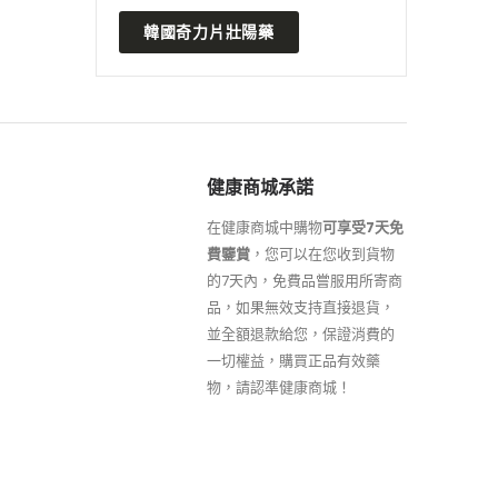
韓國奇力片壯陽藥
健康商城承諾
在健康商城中購物
可享受7天免
費鑒賞
，您可以在您收到貨物
的7天內，免費品嘗服用所寄商
品，如果無效支持直接退貨，
並全額退款給您，保證消費的
一切權益，購買正品有效藥
物，請認準健康商城！