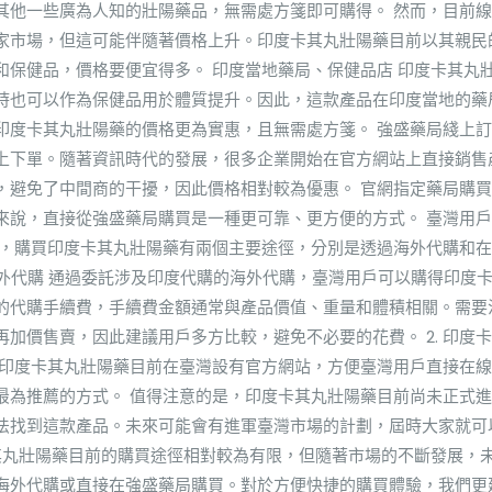
其他一些廣為人知的壯陽藥品，無需處方箋即可購得。 然而，目前
家市場，但這可能伴隨著價格上升。印度卡其丸壯陽藥目前以其親民
和保健品，價格要便宜得多。 印度當地藥局、保健品店 印度卡其丸
時也可以作為保健品用於體質提升。因此，這款產品在印度當地的藥
印度卡其丸壯陽藥的價格更為實惠，且無需處方箋。 強盛藥局綫上訂
上下單。隨著資訊時代的發展，很多企業開始在官方網站上直接銷售
，避免了中間商的干擾，因此價格相對較為優惠。 官網指定藥局購
來說，直接從強盛藥局購買是一種更可靠、更方便的方式。 臺灣用
說，購買印度卡其丸壯陽藥有兩個主要途徑，分別是透過海外代購和
託海外代購 通過委託涉及印度代購的海外代購，臺灣用戶可以購得印度
的代購手續費，手續費金額通常與產品價值、重量和體積相關。需要
加價售賣，因此建議用戶多方比較，避免不必要的花費。 2. 印度
，印度卡其丸壯陽藥目前在臺灣設有官方網站，方便臺灣用戶直接在
最為推薦的方式。 值得注意的是，印度卡其丸壯陽藥目前尚未正式
法找到這款產品。未來可能會有進軍臺灣市場的計劃，屆時大家就可
卡其丸壯陽藥目前的購買途徑相對較為有限，但隨著市場的不斷發展，
海外代購或直接在強盛藥局購買。對於方便快捷的購買體驗，我們更