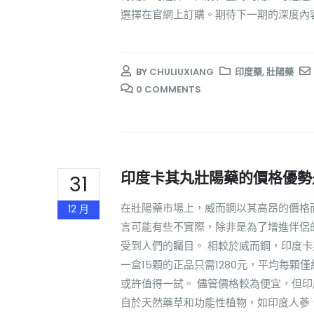
選擇在官網上訂購。期待下一期的深度內
BY
CHULIUXIANG
印度藥
,
壯陽藥
0 COMMENTS
印度卡其丸壯陽藥的價格優勢
31
在壯陽藥市場上，威而鋼以其高昂的價格而
12 月
言可能有些不實際，除非是為了增進伴侶
受到人們的矚目。 相較於威而鋼，印度
一盒15顆的正品只需1280元，平均每
或許值得一試。 儘管價格較為便宜，但
自於天然藥草和功能性植物，如印度人蔘