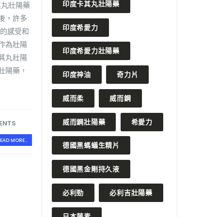
印度卡其丸壯陽藥
其丸壯陽藥
後，許多
印度希愛力
品的感受和
作為壯陽
印度希愛力壯陽藥
其丸壯陽
壯陽藥，
印度神油
奇力片
威而柔
威而鋼
威而鋼壯陽藥
希愛力
ENTS
EAD MORE...
德國黑螞蟻生精片
德國黑金剛持久液
必利勁
必利吉壯陽藥
日本藤素